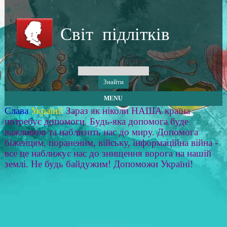
Світ підлітків
MENU
Слава
Україні!
Зараз як ніколи НАША країна
потребує допомоги. Будь-яка допомога буде
важливою та наблизить нас до миру. Допомога
біженцям, пораненим, війську, інформаційна війна -
все це наближує нас до знищення ворога на нашій
землі. Не будь байдужим! Допоможи Україні!