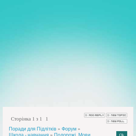
Сторінка
1
з
1
1
»
»
Поради для Підлітків
Форум
»
Школа - навчання
Подорожі, Мови,