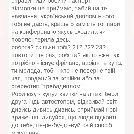
справи і йди робити паспорт.
відмовки не приймаю, забий на те
навчання, український диплом нічого
тобі не дасть, краще б замість тої пари
на конференцію якусь сходила чи
поволонтерила десь.
робота? скільки тобі? 21? 22? 23?
повтори ще раз, робота? якщо вже так
потрібно - існує фріланс, варіантів купа.
ти молода, тобі ніхто не поверне твій
час, проданий за копійки або за
стереотип "требадиплом".
Роби візу - купуй квитки на літак, бери
друга і їдь автостопом, відкривай світ,
дивись-дивись-дивись, сприймай нові
враження, дивуйся, що люди відкриті
до тебе, пе-ре-бу-до-вуй свій спосіб
мислення.