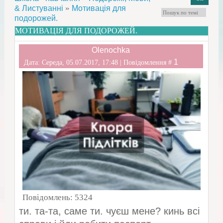
»
& Листуванні
Мотивація для
подорожей.
МОТИВАЦІЯ ДЛЯ ПОДОРОЖЕЙ.
Olenochka
1
Дата: Середа, 05.07.2017, 17:48 | Повідомлення #
Повідомлень:
5324
ти. та-та, саме ти. чуєш мене? кинь всі