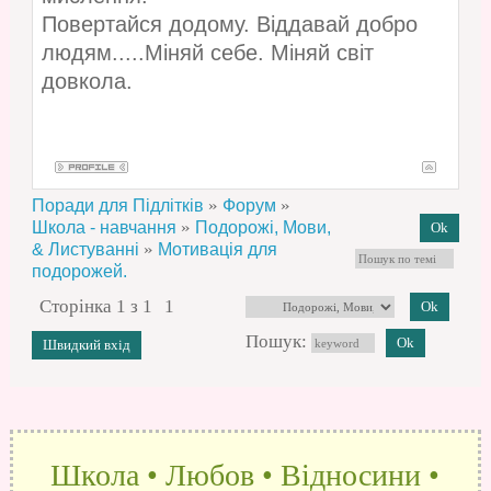
Повертайся додому. Віддавай добро
людям.....Міняй себе. Міняй світ
довкола.
»
»
Поради для Підлітків
Форум
»
Школа - навчання
Подорожі, Мови,
»
& Листуванні
Мотивація для
подорожей.
Сторінка
1
з
1
1
Пошук:
Школа • Любов • Відносини •