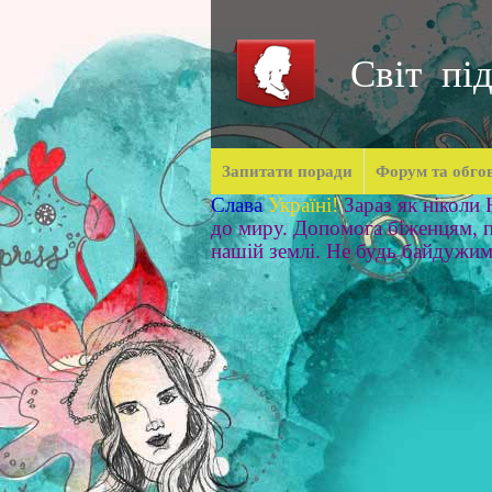
Світ під
Запитати поради
Форум та обго
Слава
Україні!
Зараз як ніколи
до миру. Допомога біженцям, п
нашій землі. Не будь байдужи