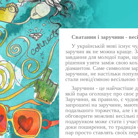
Сватання і заручини - весі
У українській мові існує чу
заручин як не можна краще. З
завдання для молодої пари, щ
рішення узяти заміж свою кох
діамантом. Саме символом зару
заручини, не настільки популя
стали невід'ємною весільною 
Заручини - це найчастіше д
якій пара оголошує про своє р
Заручини, як правило, є чудо
запрошені на заручини, мають
подальшого торжества, але і в
обговорити можливі весільні 
подарунком може стати і учас
доки поширення, то традиція 
пар просто ставлять своїх пер