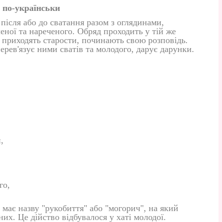
н по-українськи
ісля або до сватання разом з оглядинами,
еної та нареченого. Обряд проходить у тій же
: приходять старости, починають свою розповідь.
рев'язує ними сватів та молодого, дарує дарунки.
,
го,
 має назву "рукобиття" або "могорич", на який
их. Це дійство відбувалося у хаті молодої.