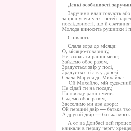
Деякі особливості заручи
Заручини влаштовують або п
запрошуючи усіх гостей нареч
послідовності, що й сватання
Молода виносить рушники і пе
Співають:
Слала зоря до місяця:
О, місяцю-товаришу,
Не заходь ти раніщ мене;
Зайдемо обоє разом,
Зрадується звір у полі,
Зрадується гість у дорозі!
Слала Маруся до Михайла:
— Ой Михайло, мій суджений
Не сідай ти на посаду,
На посаду раніш мене;
Сядемо обоє разом,
Звеселимо ми два двора:
Ой перший двір — батька тво
А другий двір — батька мого.
А от на Донбасі цей процес
кликали в першу чергу хрещен