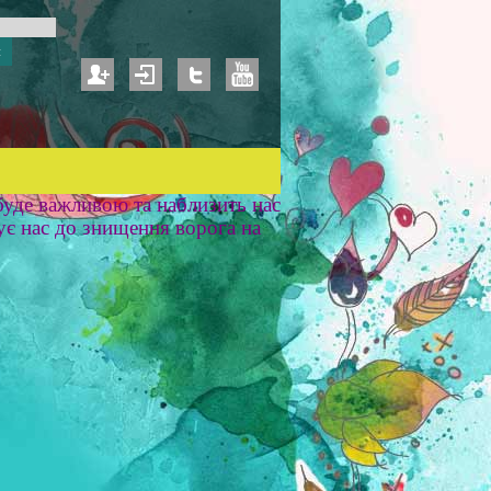
уде важливою та наблизить нас
ує нас до знищення ворога на