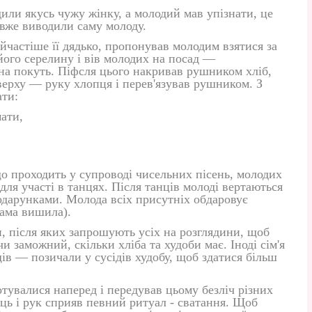
или якусь чужу жінку, а молодий мав упізнати, це
 вже виводили саму молоду.
айчастіше її дядько, пропонував молодим взятися за
його серелину і вів молодих на посад —
на покуть. Піфсля цього накривав рушником хліб,
зверху — руку хлопця і перев'язував рушником. З
ати:
мати,
що проходить у супроводі чисельних пісень, молодих
 для участі в танцях. Після танців молоді вертаються
одарунками. Молода всіх присутніх обдаровує
сама вишила).
, після яких запрошують усіх на розглядини, щоб
и заможний, скільки хліба та худоби має. Іноді сім'я
ів — позичали у сусідів худобу, щоб здатися більш
отувалися наперед і передував цьому безліч різних
ець і рук сприяв певний ритуал - сватання. Щоб