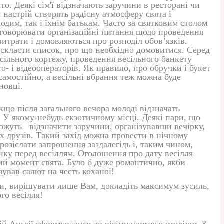
о. Деякі сім'ї відзначають заручини в ресторані чи
 настрій створять радісну атмосферу свята і
одим, так і їхнім батькам. Часто за святковим столом
говорювати організаційні питання щодо проведення
витрати і домовляються про розподіл обов’язків.
скласти список, про що необхідно домовитися. Серед
ільного кортежу, проведення весільного банкету
о- і відеооператорів. Як правило, про обручки і букет
амостійно, а весільні вбрання теж можна буде
новці.
кщо після загального вечора молоді відзначать
 У якому-небудь екзотичному місці. Деякі пари, що
можуть відзначити заручини, організувавши вечірку,
их друзів. Такий захід можна провести в нічному
 розіслати запрошення заздалегідь і, таким чином,
ку перед весіллям. Оголошення про дату весілля
ий момент свята. Було б дуже романтично, якби
зував салют на честь коханої!
и, вирішувати лише Вам, докладіть максимум зусиль,
го весілля!