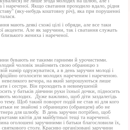
кувалися) не лише згода молодих на шлюб, але і
а і нареченої. Якщо сватання проходило вдало, рідня
ставу" (яку-небудь коштовну річ), яка при порушенні
талася.
ння мають деякі схожі цілі і обряди, але все таки
ої акценти. Але як заручини, так і сватання служать
 близького жениха і нареченої.
учини бувають не такими гарними й урочистими.
олодий чоловік знайомить свою обраницю з
свій намір одружуватися, а в день заручин молоді і
 офіційно оголосити молодих нареченим і нареченою.
і невеликого вечора, на який запрошуються лише
рати і сестри. Він проходить в невимушеній
сить у батьків дівчини руки їхньої дочки, підносить
ляють молодих. Дуже важливо, щоб діти заздалегідь
ю тему. Щоб такий поворот подій не став ні для кого
тьки не знайомі з обраницею (обранцем) або не
ртнера для шлюбу. В день заручин потрібно, щоб
кетами квітів для майбутньої тещі та нареченої.
чина оголошені заручиними і батьки благословили їх,
 святкового столу. Красиво організовані заручини