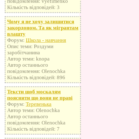
повідомлення: vyefimenko
Кількість відповідей: 3
Чому я не хочу залишитися
закордоном. Та як мігрантам
влашту
Форум:
Школа - навчання
Опис теми: Роздуми
заробітчанина
Автор теми: knopa
Автор останнього
повідомлення: Olenochka
Кількість відповідей: 896
Тексти щоб москалям
пояснити що вони не праві
Форум:
Теревенька
Автор теми: Olenochka
Автор останнього
повідомлення: Olenochka
Кількість відповідей: 7