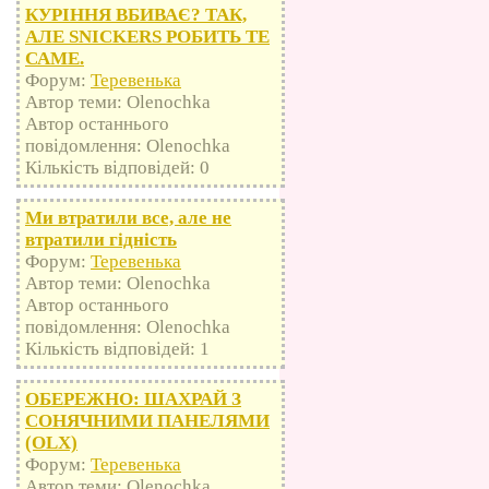
КУРІННЯ ВБИВАЄ? ТАК,
АЛЕ SNICKERS РОБИТЬ ТЕ
САМЕ.
Форум:
Теревенька
Автор теми: Olenochka
Автор останнього
повідомлення: Olenochka
Кількість відповідей: 0
Ми втратили все, але не
втратили гідність
Форум:
Теревенька
Автор теми: Olenochka
Автор останнього
повідомлення: Olenochka
Кількість відповідей: 1
ОБЕРЕЖНО: ШАХРАЙ З
СОНЯЧНИМИ ПАНЕЛЯМИ
(OLX)
Форум:
Теревенька
Автор теми: Olenochka