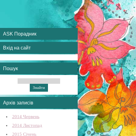
ASK Порадник
Вхід на сайт
Пошук
Архів записів
2014 Червень
2014 Листопад
2015 Січень