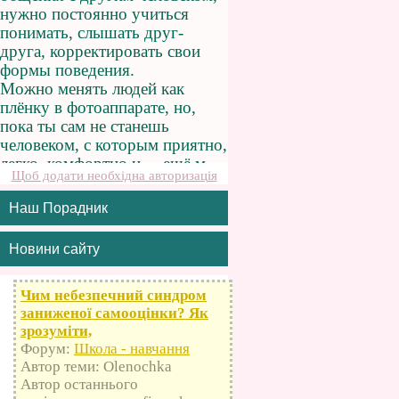
Щоб додати необхідна авторизація
Наш Порадник
Новини сайту
Чим небезпечний синдром
заниженої самооцінки? Як
зрозуміти,
Форум:
Школа - навчання
Автор теми: Olenochka
Автор останнього