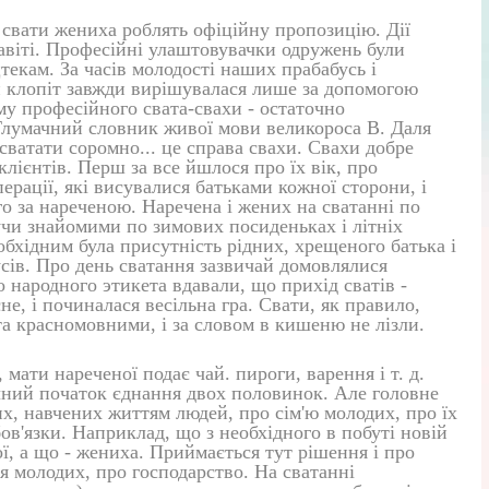
 свати жениха роблять офіційну пропозицію. Дії
авіті. Професійні улаштовувачки одружень були
цтекам. За часів молодості наших прабабусь і
й клопіт завжди вирішувалася лише за допомогою
му професійного свата-свахи - остаточно
 Тлумачний словник живої мови великороса В. Даля
сватати соромно... це справа свахи. Свахи добре
клієнтів. Перш за все йшлося про їх вік, про
ерації, які висувалися батьками кожної сторони, і
о за нареченою. Наречена і жених на сватанні по
учи знайомими по зимових посиденьках і літніх
обхідним була присутність рідних, хрещеного батька і
дусів. Про день сватання зазвичай домовлялися
до народного этикета вдавали, що прихід сватів -
сне, і починалася весільна гра. Свати, як правило,
а красномовними, і за словом в кишеню не лізли.
, мати нареченої подає чай. пироги, варення і т. д.
чний початок єднання двох половинок. Але головне
их, навчених життям людей, про сім'ю молодих, про їх
ов'язки. Наприклад, що з необхідного в побуті новій
ої, а що - жениха. Приймається тут рішення і про
 молодих, про господарство. На сватанні