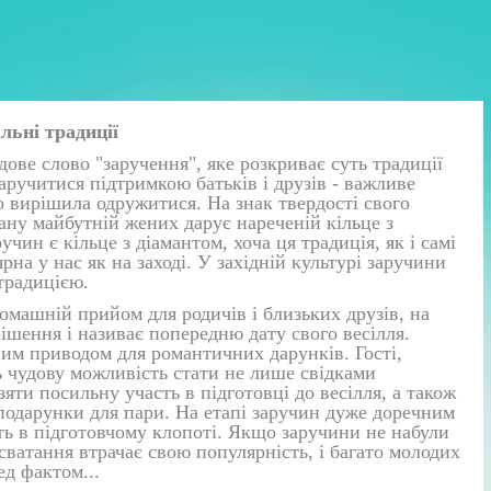
льні традиції
дове слово "заручення", яке розкриває суть традиції
аручитися підтримкою батьків і друзів - важливе
о вирішила одружитися. На знак твердості свого
ану майбутній жених дарує нареченій кільце з
чин є кільце з діамантом, хоча ця традиція, як і самі
рна у нас як на заході. У західній культурі заручини
традицією.
омашній прийом для родичів і близьких друзів, на
ішення і називає попередню дату свого весілля.
вим приводом для романтичних дарунків. Гості,
 чудову можливість стати не лише свідками
зяти посильну участь в підготовці до весілля, а також
подарунки для пари. На етапі заручин дуже доречним
ть в підготовчому клопоті. Якщо заручини не набули
сватання втрачає свою популярність, і багато молодих
ед фактом...