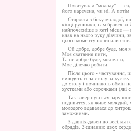
Показували "молоду" — сад
його наречена, чи ні. А потім
Староста з боку молодої, н
кінці рушника, сам брався за 
найпочесніше в хаті місце — 
клав на нього руку дівчини, 
цього моменту починали спів
Ой добре, добре буде, моя 
Моє сватання пити,
Та не добре буде, моя мати,
Моє ділечко робити.
Після цього - частування, 
виводять із-за столу за хустку
до столу і починають обмін п
хустками або сорочками (які 
Так завершуються заручини
подивится, як живе молодий, ч
молодого вдавалася до хитрощ
заможними.
З давніх-давен до весілля г
обрядів. З'єднанню двох серд