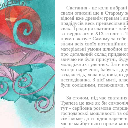
Сватання - це коли вибрані
свахи описані ще в Старому з
відомі вже древнім грекам і а
прадідусів весь предвесільни
свах. Традиція сватання - най
затвердилася в XIX столітті.
прямо вказує: Самому за себе 
знали всіх своїх потенційних 
матеріальні умови шлюбної оп
про детальний склад приданог
звичаю не були присутні, буд
молодіжних гуляннях. Зате не
матері нареченої, бабусь і ді
заздалегідь, хоча відповідно 
несподіванка. З цієї миті, вла
були солідними, поважними, т
За столом, під час сватання
Трапеза це вже як би символі
тут - серйозна розмова старш
господарські можливості та об
сім'ї може дати рідня наречен
місце майбутнього проживання