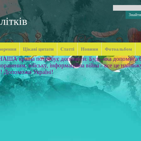
літків
ворення
Цікаві цитати
Статті
Новини
Фотоальбом
 НАША країна потребує допомоги. Будь-яка допомога б
ораненим, війську, інформаційна війна - все це наближ
м! Допоможи Україні!