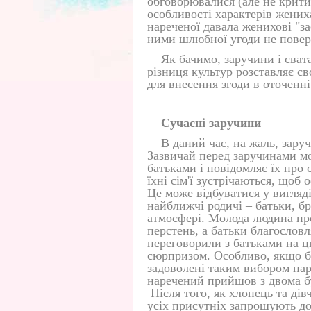
обговорювалися (але не крити
особливості характерів жених
нареченої давала женихові "за
ними шлюбної угоди не повер
Як бачимо, заручини і свата
різниця культур розставляє св
для внесення згоди в оточенні
Сучасні заручини
В даний час, на жаль, зар
Зазвичай перед заручинами м
батьками і повідомляє їх про 
їхні сім'ї зустрічаються, щоб
Це може відбуватися у вигляд
найближчі родичі – батьки, б
атмосфері. Молода людина про
перстень, а батьки благослов
переговорили з батьками на ц
сюрпризом. Особливо, якщо ба
задоволені таким вибором па
наречений прийшов з двома бу
Після того, як хлопець та дів
усіх присутніх запрошують до