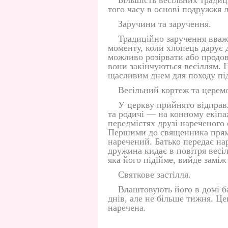
Більшість весільних традиц
того часу в основі подружжя 
Заручини та заручення.
Традиційно заручення вваж
моменту, коли хлопець дарує 
можливо розірвати або продов
вони закінчуються весіллям. 
щасливим днем для походу під 
Весільний кортеж та церемо
У церкву прийнято відправ
та родичі — на конному екіпа
передмістях друзі нареченого 
Першими до священника пряму
наречений. Батько передає на
дружина кидає в повітря весіл
яка його підійме, вийде заміж
Святкове застілля.
Влаштовують його в домі б
днів, але не більше тижня. Це
наречена.