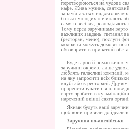
перетворюються на чудове свят
кафе. Жива музика, святковий
запам'ятаються надовго як мол
батьки молодих починають об
самого весілля, розподіляють 
Тому перед заручинами варто 
важливих завдань питання вес
(ресторан, меню), послуги фот
молодята можуть домовитися с
обговорити в приватній обста
Буде гарно й романтично, я
заручини окремо, лише удвох.
люблять галасливі компанії, 
на яку запросити всіх близьк
клубі або в ресторані. Друзям
прорепетирувати свою поведін
варто зробити в кульмінаційн
наречений вкінці свята органі
Якими будуть ваші заручин
щоб вони привели до ідеально
Заручини по-англійськи