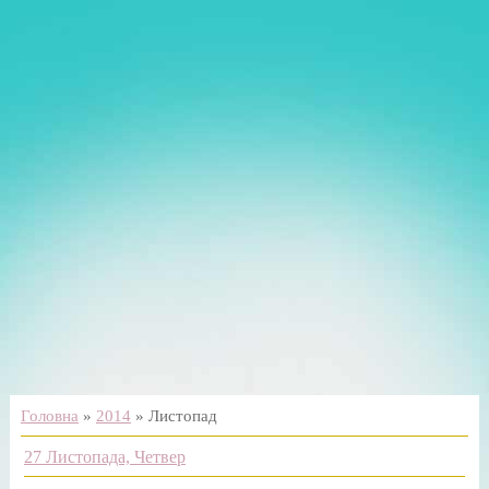
Головна
»
2014
»
Листопад
27 Листопада, Четвер