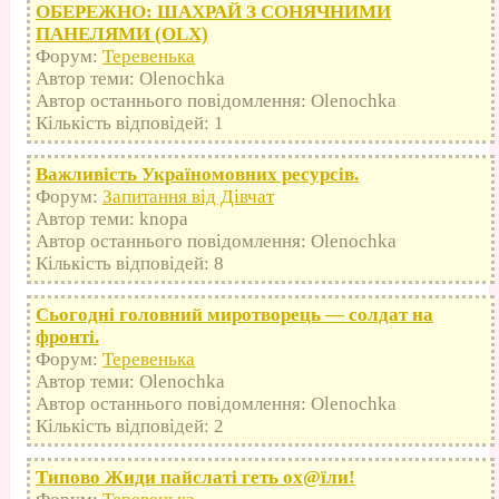
ОБЕРЕЖНО: ШАХРАЙ З СОНЯЧНИМИ
ПАНЕЛЯМИ (OLX)
Форум:
Теревенька
Автор теми: Olenochka
Автор останнього повідомлення: Olenochka
Кількість відповідей: 1
Важливість Україномовних ресурсів.
Форум:
Запитання від Дівчат
Автор теми: knopa
Автор останнього повідомлення: Olenochka
Кількість відповідей: 8
Сьогодні головний миротворець — солдат на
фронті.
Форум:
Теревенька
Автор теми: Olenochka
Автор останнього повідомлення: Olenochka
Кількість відповідей: 2
Типово Жиди пайслаті геть оx@їли!