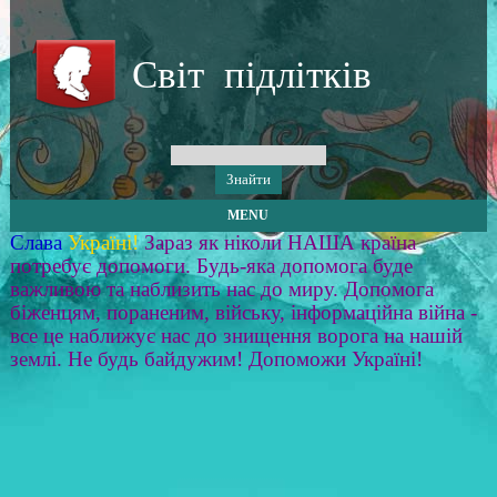
Світ підлітків
MENU
Слава
Україні!
Зараз як ніколи НАША країна
потребує допомоги. Будь-яка допомога буде
важливою та наблизить нас до миру. Допомога
біженцям, пораненим, війську, інформаційна війна -
все це наближує нас до знищення ворога на нашій
землі. Не будь байдужим! Допоможи Україні!