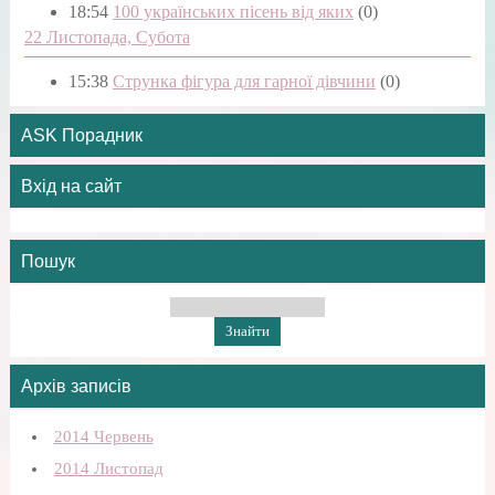
18:54
100 українських пісень від яких
(0)
22 Листопада, Субота
15:38
Струнка фігура для гарної дівчини
(0)
ASK Порадник
Вхід на сайт
Пошук
Архів записів
2014 Червень
2014 Листопад