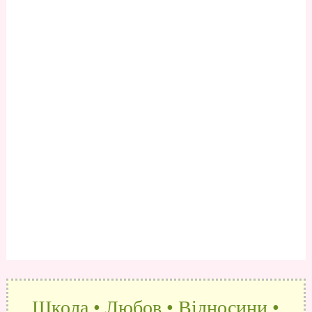
Школа • Любов • Відносини •