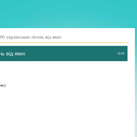
00 українських пісень від яких
нь від яких
18:54
ню;)