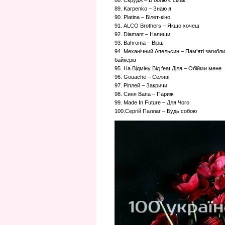
88. Скрудж – В болю є смак
89. Karpenko – Знаю я
90. Platina – Білет-кіно.
91. ALCO Brothers – Якшо хочеш
92. Diamant – Напиши
93. Bahroma – Вірш
94. Механічний Апельсин – Пам'яті загибл
байкерів
95. На Відміну Від feat Діля – Обійми мене
96. Gouache – Селяві
97. Ріплей – Закричи
98. Синя Вапа – Париж
99. Made In Future – Для Чого
100.Сергій Паллаг – Будь собою