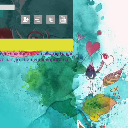
уде важливою та наблизить нас
ує нас до знищення ворога на