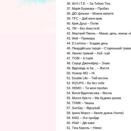
36. W.H.I.T.E. – За Тобою Тiнь
37. Марія Бурмака – Пробач
38. ДіО.фільми – Можна випити
39. TFC – Дай менi крик
40. Крик Душі – Потім
41. 7М – Без Анестезії
42. Мертвий Півень – Минає день, минає н
43. Well – Примара
44. D.Lemma – Згадаю день
45. Пікардійська терція – Старенький трам
46. Хвилю тримай – Хей -хай
47. TOBI – Історія
48. Серце Дженніфер – Знаю
49. Відповідь to be... – Життя
50. Нумер 482 – Ні
51. Double Life – Твій вогонь
52. RIZUPS – Бо без тебе
53. НЕМО – Ти мені пробач
54. Воплі Відоплясова – Весна
55. Монте Крісто – Ми будемо разом
56. ТНМК – Чашка
57. SunSay – Вiдчувай
58. Ірина Мороз – Хвиля думок (home)
59. К402 – Усе пройде
60. ІНШІ – Дві кави
61. Тіна Кароль – Ніжно