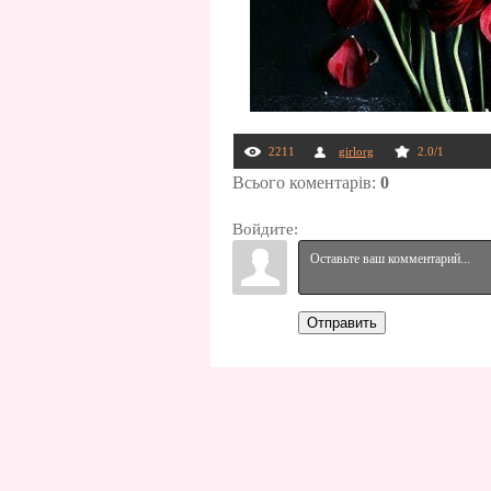
2211
girlorg
2.0
/
1
Всього коментарів
:
0
Войдите:
Отправить