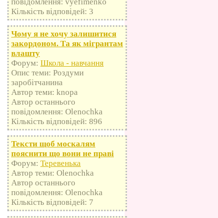
повідомлення: vyefimenko
Кількість відповідей: 3
Чому я не хочу залишитися
закордоном. Та як мігрантам
влашту
Форум:
Школа - навчання
Опис теми: Роздуми
заробітчанина
Автор теми: knopa
Автор останнього
повідомлення: Olenochka
Кількість відповідей: 896
Тексти щоб москалям
пояснити що вони не праві
Форум:
Теревенька
Автор теми: Olenochka
Автор останнього
повідомлення: Olenochka
Кількість відповідей: 7