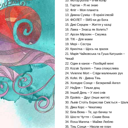
10. Мотор'ролла – 8-ий колір
11. Тартак – Я не знаю
12. Фліт – Моя планета
13. Димна Суміш – В країні ілюзій
14. ФІОЛЕТ – SMS-ки до Бога
15. Дикі Серцем – Життя у казці
16. Лама – Знаєш як болить?
17. Арсен Мірзоян – Смужка
18. ТІК – Для мами
19. Мері – Сестра
20. Крихітка – Щось на зразок
21. Марія Чайковська та Гуша Катушкін –
Чекай
22. Один в каное – Пообіцяй мені
23. Kozak System – Така спокуслива
24. Vivienne Mort – Сліди маленьких рук
25. Kofei. IN - Дивна Тінь
26. Холодне Сонце – Безкрилий Ангел
27. НеДіля – Тільки дощ
28. Інший День – У лоні снів
29. Epolets – Друг (Інше життя)
30. Львів Стоїть Борислав Сміється – Шал
31. Діма Корс – Чекатиму
32. Біла Вежа – Те, що бачиш ти
33. Шосте Чуття – Скаже Вона
34. Rosa Marena – Майже Люблю
35. Тінь Сонця – Ніколи не плач