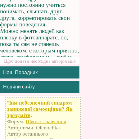
Щоб додати необхідна авторизація
Наш Порадник
Новини сайту
Чим небезпечний синдром
заниженої самооцінки? Як
зрозуміти,
Форум:
Школа - навчання
Автор теми: Olenochka
Автор останнього