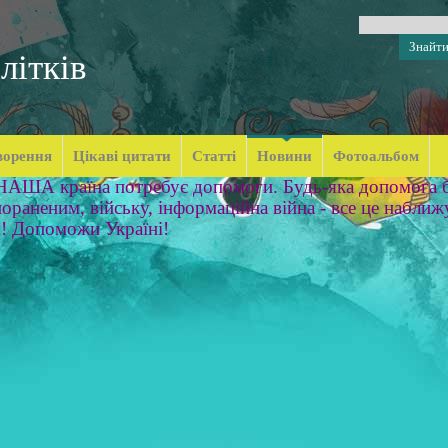
літків
ворення
Цікаві цитати
Статті
Новини
Фотоальбом
 НАША країна потребує допомоги. Будь-яка допомога б
ораненим, війську, інформаційна війна - все це наближ
м! Допоможи Україні!