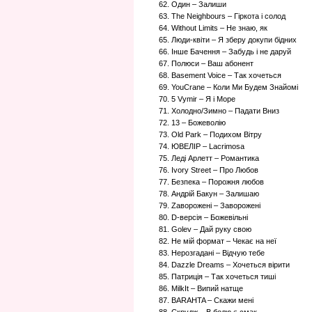
62. Один – Залиши
63. The Neighbours – Гіркота і солод
64. Without Limits – Не знаю, як
65. Люди-квіти – Я зберу докупи бідних
66. Інше Бачення – Забудь і не даруй
67. Полюси – Ваш абонент
68. Basement Voice – Так хочеться
69. YouCrane – Коли Ми Будем Знайомі
70. 5 Vymir – Я і Море
71. Холодно/Зимно – Падати Вниз
72. 13 – Божеволію
73. Old Park – Подихом Вітру
74. ЮВЕЛІР – Lacrimosa
75. Леді Арлетт – Романтика
76. Ivory Street – Про Любов
77. Безпека – Порожня любов
78. Андрій Бакун – Залишаю
79. Zаворожені – Заворожені
80. D-версія – Божевiльнi
81. Golev – Дай руку свою
82. Не мій формат – Чекає на неї
83. Нерозгадані – Відчую тебе
84. Dazzle Dreams – Хочеться вірити
85. Патриція – Так хочеться тиші
86. MilkIt – Випий натще
87. BARAHTA – Скажи мені