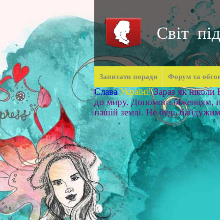
Світ під
Запитати поради
Форум та обго
Слава
Україні!
Зараз як ніколи
до миру. Допомога біженцям, п
нашій землі. Не будь байдужи