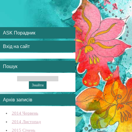
ASK Порадник
Вхід на сайт
Пошук
Архів записів
2014 Червень
2014 Листопад
2015 Січень