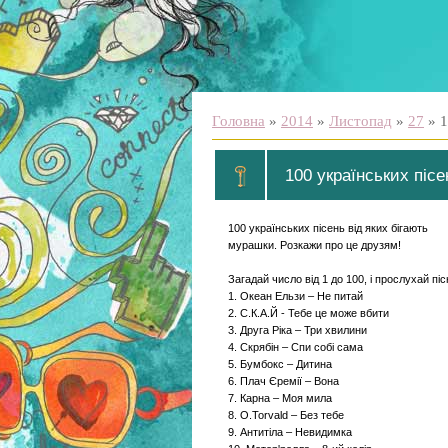
Головна
»
2014
»
Листопад
»
27
» 1
100 українських пісе
100 українських пісень від яких бігають
мурашки. Розкажи про це друзям!
Загадай число від 1 до 100, і прослухай піс
1. Океан Ельзи – Не питай
2. С.К.А.Й - Тебе це може вбити
3. Друга Рiка – Три хвилини
4. Скрябін – Спи собі сама
5. Бумбокс – Дитина
6. Плач Єремії – Вона
7. Карна – Моя мила
8. O.Torvald – Без тебе
9. Антитіла – Невидимка