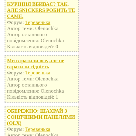
КУРІННЯ ВБИВАЄ? ТАК,
АЛЕ SNICKERS РОБИТЬ ТЕ
САМЕ.
Форум:
Теревенька
Автор теми: Olenochka
Автор останнього
повідомлення: Olenochka
Кількість відповідей: 0
Ми втратили все, але не
втратили гідність
Форум:
Теревенька
Автор теми: Olenochka
Автор останнього
повідомлення: Olenochka
Кількість відповідей: 1
ОБЕРЕЖНО: ШАХРАЙ З
СОНЯЧНИМИ ПАНЕЛЯМИ
(OLX)
Форум:
Теревенька
Автор теми: Olenochka