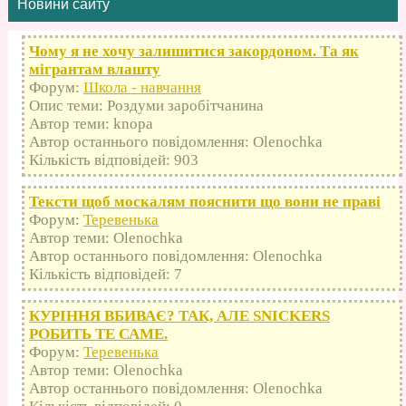
Новини сайту
Чому я не хочу залишитися закордоном. Та як
мігрантам влашту
Форум:
Школа - навчання
Опис теми: Роздуми заробітчанина
Автор теми: knopa
Автор останнього повідомлення: Olenochka
Кількість відповідей: 903
Тексти щоб москалям пояснити що вони не праві
Форум:
Теревенька
Автор теми: Olenochka
Автор останнього повідомлення: Olenochka
Кількість відповідей: 7
КУРІННЯ ВБИВАЄ? ТАК, АЛЕ SNICKERS
РОБИТЬ ТЕ САМЕ.
Форум:
Теревенька
Автор теми: Olenochka
Автор останнього повідомлення: Olenochka