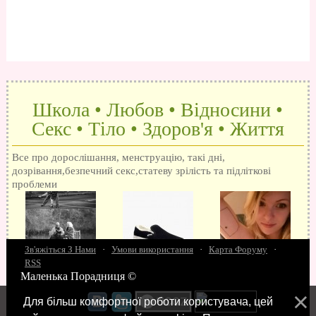
Школа • Любов • Відносини •
Секс • Тіло • Здоров'я • Життя
Все про дорослішання, менструацію, такі дні,
дозрівання,безпечний секс,статеву зрілість та підліткові
проблеми
Зв'яжіться З Нами
·
Умови використання
·
Карта Форуму
·
RSS
Маленька Порадниця ©
15 запитань про секс
Як досягти оргазм
Біль при сексі
Анальний секс
Про
поцілунки
Позбуваємось синців
завагітніти після першого разу
Хлопець хоче сексу
Як
Для більш комфортної роботи користувача, цей
робити мінєт
"Люблю" і "кохаю" різниця
Про перший секс
Займатися сексом