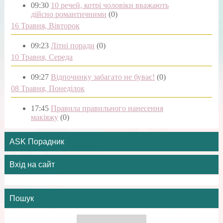
09:30
10 речей, котрі чоловіки вважають
дійсно романтичними
(0)
16 Травня, Вівторок
09:23
Літні поради
(0)
10 Травня, Середа
09:27
Відпочинку забагато не буває!
(0)
08 Травня, Понеділок
17:45
Правила правильного нанесення
макіяжу
(0)
ASK Порадник
Вхід на сайт
Пошук