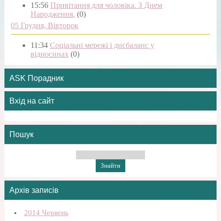
15:56
Привітання для чоловіка. З Днем
Народження.
(0)
05 Грудня, Вівторок
11:34
Соціальні мережі і дисбаланс у
відносинах
(0)
ASK Порадник
Вхід на сайт
Пошук
Архів записів
2014 Червень