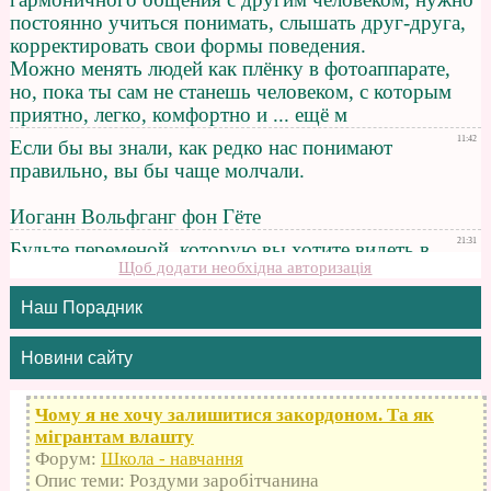
Щоб додати необхідна авторизація
Наш Порадник
Новини сайту
Чому я не хочу залишитися закордоном. Та як
мігрантам влашту
Форум:
Школа - навчання
Опис теми: Роздуми заробітчанина