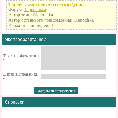
Типово Жиди пайслаті геть оx@їли!
Форум:
Теревенька
Автор теми: Olenochka
Автор останнього повідомлення: Olenochka
Кількість відповідей: 0
Яке твоє запитання?
Текст повідомлення
*
:
E-mail відправника
*
:
Спонсори