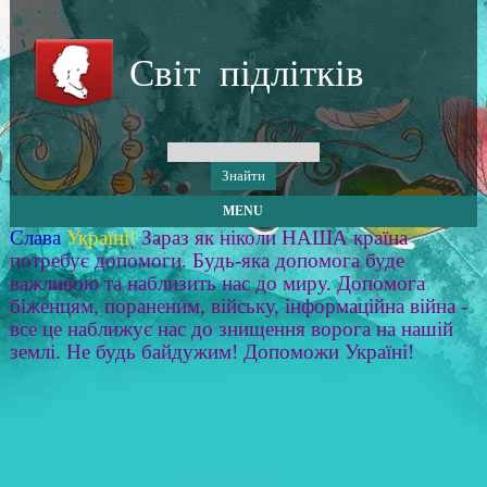
Світ підлітків
MENU
Слава
Україні!
Зараз як ніколи НАША країна
потребує допомоги. Будь-яка допомога буде
важливою та наблизить нас до миру. Допомога
біженцям, пораненим, війську, інформаційна війна -
все це наближує нас до знищення ворога на нашій
землі. Не будь байдужим! Допоможи Україні!