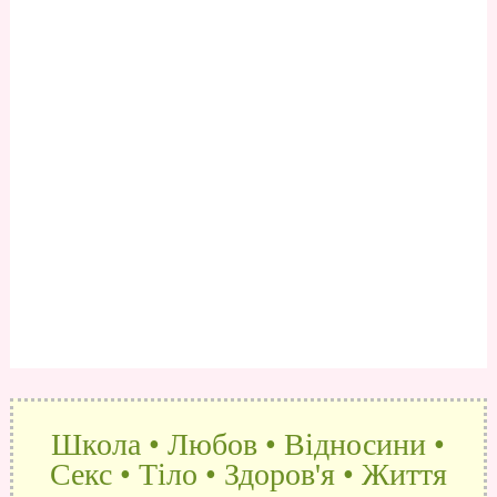
Школа • Любов • Відносини •
Секс • Тіло • Здоров'я • Життя