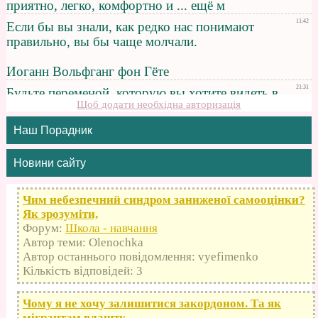
Щоб додати необхідна авторизація
Наш Порадник
Новини сайту
Чим небезпечний синдром заниженої самооцінки?
Як зрозуміти,
Форум:
Школа - навчання
Автор теми: Olenochka
Автор останнього повідомлення: vyefimenko
Кількість відповідей: 3
Чому я не хочу залишитися закордоном. Та як
мігрантам влашту