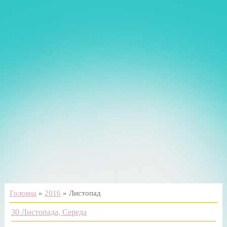
Головна
»
2016
»
Листопад
30 Листопада, Середа