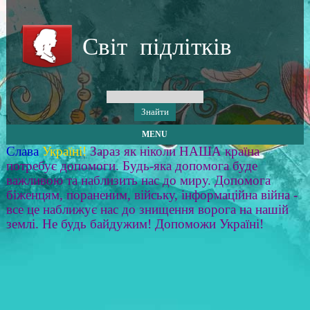
Світ підлітків
MENU
Слава
Україні!
Зараз як ніколи НАША країна
потребує допомоги. Будь-яка допомога буде
важливою та наблизить нас до миру. Допомога
біженцям, пораненим, війську, інформаційна війна -
все це наближує нас до знищення ворога на нашій
землі. Не будь байдужим! Допоможи Україні!