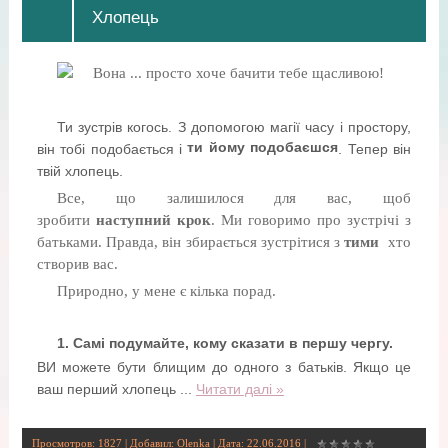
Хлопець
Ти зустрів когось. З допомогою магії часу і простору,
ти йому подобаєшся
він тобі подобається і
. Тепер він
твій хлопець.
Все, що залишилося для вас, щоб
зробити
наступний крок
. Ми говоримо про зустрічі з
батьками. Правда, він збирається зустрітися з
тими
хто
створив вас.
Природно, у мене є кілька порад.
1. Самі подумайте, кому сказати в першу чергу.
ВИ можете бути блищим до одного з батьків. Якщо це
ваш перший хлопець
...
Читати далі »
Просмотров: 1827 | Добавил:
Olenka
| Дата:
22.06.2016
|