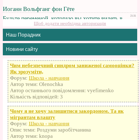
Щоб додати необхідна авторизація
Наш Порадник
Новини сайту
Чим небезпечний синдром заниженої самооцінки?
Як зрозуміти,
Форум:
Школа - навчання
Автор теми: Olenochka
Автор останнього повідомлення: vyefimenko
Кількість відповідей: 3
Чому я не хочу залишитися закордоном. Та як
мігрантам влашту
Форум:
Школа - навчання
Опис теми: Роздуми заробітчанина
Автор теми: knopa