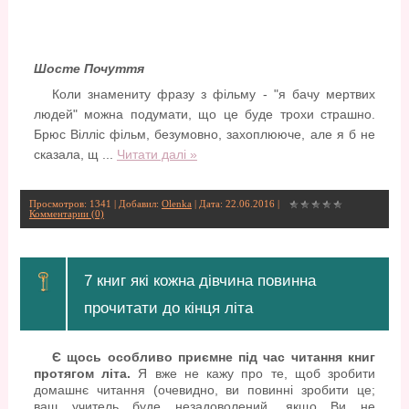
Шосте Почуття
Коли знамениту фразу з фільму - "я бачу мертвих
людей" можна подумати, що це буде трохи страшно.
Брюс Вілліс фільм, безумовно, захоплююче, але я б не
сказала, щ
...
Читати далі »
Просмотров: 1341 | Добавил:
Olenka
| Дата:
22.06.2016
|
Комментарии (0)
7 книг які кожна дівчина повинна
прочитати до кінця літа
Є щось особливо приємне під час читання книг
протягом літа.
Я вже не кажу про те, щоб зробити
домашнє читання (очевидно, ви повинні зробити це;
ваш учитель буде незадоволений, якщо Ви не