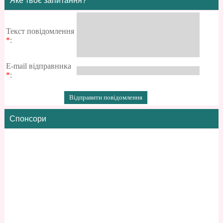
Яке твоє запитання?
Текст повідомлення
*
:
E-mail відправника
*
:
Спонсори