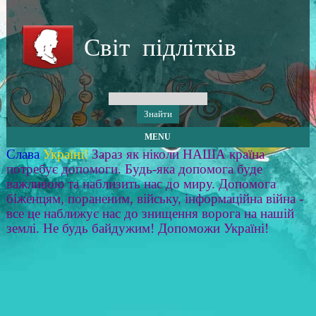
Світ підлітків
MENU
Слава
Україні!
Зараз як ніколи НАША країна
потребує допомоги. Будь-яка допомога буде
важливою та наблизить нас до миру. Допомога
біженцям, пораненим, війську, інформаційна війна -
все це наближує нас до знищення ворога на нашій
землі. Не будь байдужим! Допоможи Україні!