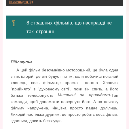
Комментарии (0)
8 страшних фільмів, що насправді не
такі страшні
Підступна
А цей фільм безсумнівно моторошний, це була одна
з тих історій, де він будує і потім, коли побачиш поганий
хлопець, весь фільм-це просто... погано. Хлопчик
"прийнято" в "духовному світі", поки він спить, а його
Мисливці за привидами
батьки телефонують
-Тип
команди, щоб допомогти повернути його. А на початку
фільму напружена, кінцівка просто падає долілиць.
Лиходій настільки дурним, це просто робить весь фільм,
здається, досить безглуздо.