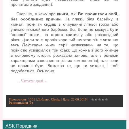
прочитаєте завдання).
Скоріше, я кажу про
книги, які Ви прочитали собі,
без особливих причин.
На пляжі, біля басейну, в
кімнаті, поки ти сидиш в очікуванні літньої грози або
уникаючи сімейного барбекю. Всі. Вони не можуть бути
"хороші" книги, на строго критичну або розповідний
рівень (коли-то я провів хороший шматок літнє читання
весь
Пліткарка
книги серії незважаючи на те, що
повністю усвідомлює той факт, що кожна з його книг-це
в основному історія, розказана заново, але з різними
характерами заповнення різних компонентів), але вони
не повинні бути. Важливо те, що ти читаєш, і тобі
подобається. Ось воно.
...
Читати далі »
Просмотров: 1351 | Добавил:
Olenka
| Дата:
22.06.2016
|
Комментарии (0)
ASK Порадник