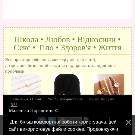
Школа • Любов • Відносини •
Секс • Тіло • Здоров'я • Життя
Все про дорослішання, менструацію, такі дні,
дозрівання,безпечний секс,статеву зрілість та підліткові
проблеми
Зв'яжіться З Нами
·
Умови використання
·
Карта Форуму
·
RSS
Маленька Порадниця ©
15 запитань про секс
Як досягти оргазм
Біль при сексі
Анальний секс
Про
поцілунки
Позбуваємось синців
завагітніти після першого разу
Хлопець хоче сексу
Як
Для більш комфортної роботи користувача, цей
робити мінєт
"Люблю" і "кохаю" різниця
Про перший секс
Займатися сексом
сайт використовує файли cookies. Продовжуючи