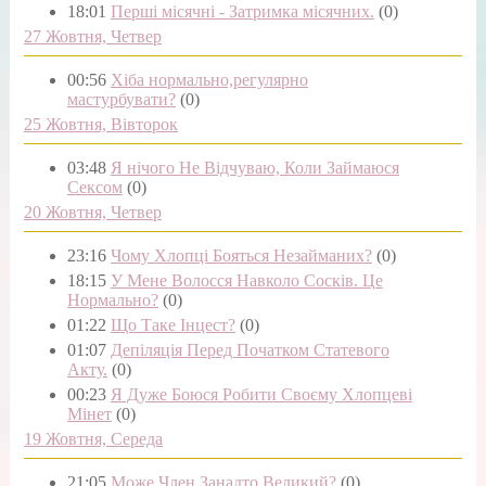
18:01
Перші місячні - Затримка місячних.
(0)
27 Жовтня, Четвер
00:56
Хіба нормально,регулярно
мастурбувати?
(0)
25 Жовтня, Вівторок
03:48
Я нічого Не Відчуваю, Коли Займаюся
Сексом
(0)
20 Жовтня, Четвер
23:16
Чому Хлопці Бояться Незайманих?
(0)
18:15
У Мене Волосся Навколо Сосків. Це
Нормально?
(0)
01:22
Що Таке Інцест?
(0)
01:07
Депіляція Перед Початком Статевого
Акту.
(0)
00:23
Я Дуже Боюся Робити Своєму Хлопцеві
Мінет
(0)
19 Жовтня, Середа
21:05
Може Член Занадто Великий?
(0)