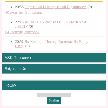
20:56
Обрізаний І Необрізаний Відмінності
(0)
10 Жовтня, Понеділок
22:19
ЯК МАСТУРБУВАТИ З КУБИКАМИ
ЛЬОДУ
(0)
04 Жовтня, Вівторок
20:51
Як Холодна Погода Впливає На Вашу
Піхву
(0)
ASK Порадник
Вхід на сайт
Пошук