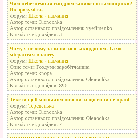
Чим небезпечний синдром заниженої самооцінки?
Як зрозуміти,
Форум:
Школа - навчання
Автор теми: Olenochka
Автор останнього повідомлення: vyefimenko
Кількість відповідей: 3
Чому я не хочу залишитися закордоном. Та як
мігрантам влашту
Форум:
Школа - навчання
Опис теми: Роздуми заробітчанина
Автор теми: knopa
Автор останнього повідомлення: Olenochka
Кількість відповідей: 896
Тексти щоб москалям пояснити що вони не праві
Форум:
Теревенька
Автор теми: Olenochka
Автор останнього повідомлення: Olenochka
Кількість відповідей: 7