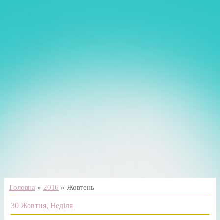
Головна
»
2016
»
Жовтень
30 Жовтня, Неділя