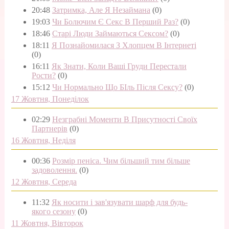
20:48
Затримка, Але Я Незаймана
(0)
19:03
Чи Болючим Є Секс В Перший Раз?
(0)
18:46
Старі Люди Займаються Сексом?
(0)
18:11
Я Познайомилася З Хлопцем В Інтернеті
(0)
16:11
Як Знати, Коли Ваші Груди Перестали
Рости?
(0)
15:12
Чи Нормально Що БІль Після Сексу?
(0)
17 Жовтня, Понеділок
02:29
Незграбні Моменти В Присутності Своїх
Партнерів
(0)
16 Жовтня, Неділя
00:36
Розмір пеніса. Чим більший тим більше
задоволення.
(0)
12 Жовтня, Середа
11:32
Як носити і зав'язувати шарф для будь-
якого сезону
(0)
11 Жовтня, Вівторок