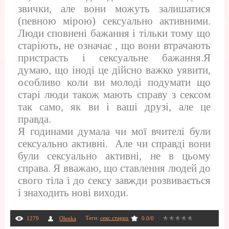
звички, але вони можуть залишатися
(певною мірою) сексуально активними.
Люди сповнені бажання і тільки тому що
старіють, не означає , що вони втрачають
пристрасть і сексуальне бажання.Я
думаю, що іноді це дійсно важко уявити,
особливо коли ви молоді подумати що
старі люди також мають справу з сексом
так само, як ви і ваші друзі, але це
правда.
Я годинами думала чи мої вчителі були
сексуально активні. Але чи справді вони
були сексуально активні, не в цьому
справа. Я вважаю, що ставлення людей до
свого тіла і до сексу завжди розвивається
і знаходить нові виходи.
Теги
:
секс старих
1279
Olenka
0.0
/
0