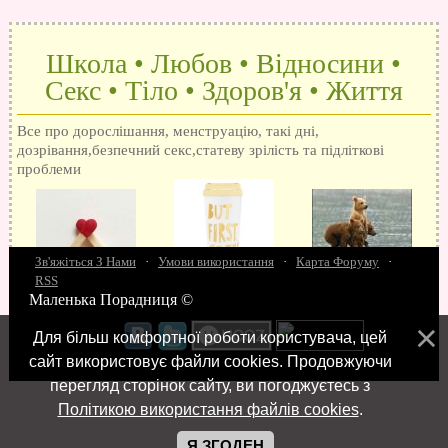
Школа • Любов • Відносини •
Секс • Тіло • Здоров'я • Життя
Все про дорослішання, менструацію, такі дні,
дозрівання,безпечний секс,статеву зрілість та підліткові
проблеми
Зв'яжіться З Нами
·
Умови використання
·
Карта Форуму
·
RSS
Маленька Порадниця ©
15 запитань про секс
Як досягти оргазм
Біль при сексі
Анальний секс
Про
поцілунки
Позбуваємось синців
завагітніти після першого разу
Хлопець хоче сексу
Як
Для більш комфортної роботи користувача, цей
робити мінєт
"Люблю" і "кохаю" різниця
Про перший секс
Займатися сексом
сайт використовує файли cookies. Продовжуючи
перегляд сторінок сайту, ви погоджуєтесь з
Політикою використання файлів cookies
.
Я ЗГОДЕН