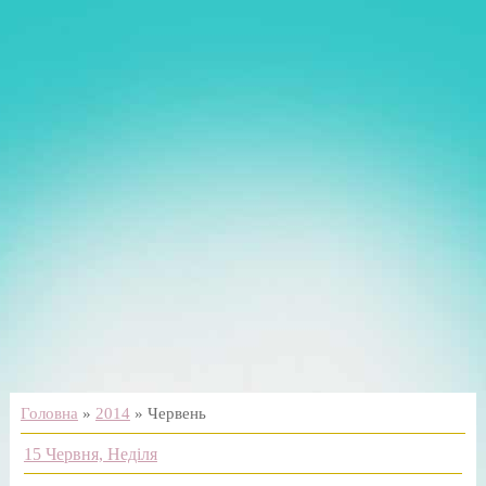
Головна
»
2014
»
Червень
15 Червня, Неділя