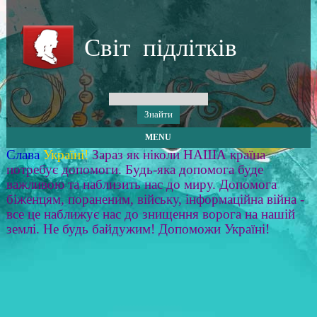
Світ підлітків
MENU
Слава
Україні!
Зараз як ніколи НАША країна
потребує допомоги. Будь-яка допомога буде
важливою та наблизить нас до миру. Допомога
біженцям, пораненим, війську, інформаційна війна -
все це наближує нас до знищення ворога на нашій
землі. Не будь байдужим! Допоможи Україні!