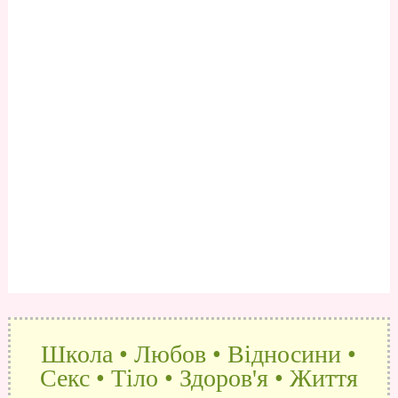
Школа • Любов • Відносини •
Секс • Тіло • Здоров'я • Життя