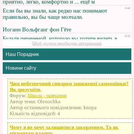
Щоб додати необхідна авторизація
Наш Порадник
Новини сайту
Чим небезпечний синдром заниженої самооцінки?
Як зрозуміти,
Форум:
Школа - навчання
Автор теми: Olenochka
Автор останнього повідомлення: knopa
Кількість відповідей: 4
Чому я не хочу залишитися закордоном. Та як
мігрантам влашту