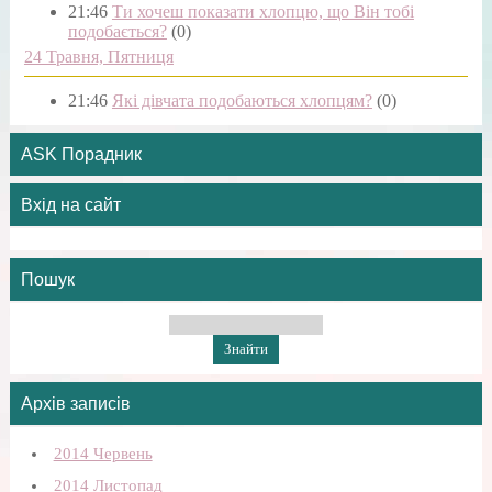
21:46
Ти хочеш показати хлопцю, що Він тобі
подобається?
(0)
24 Травня, Пятниця
21:46
Які дівчата подобаються хлопцям?
(0)
ASK Порадник
Вхід на сайт
Пошук
Архів записів
2014 Червень
2014 Листопад