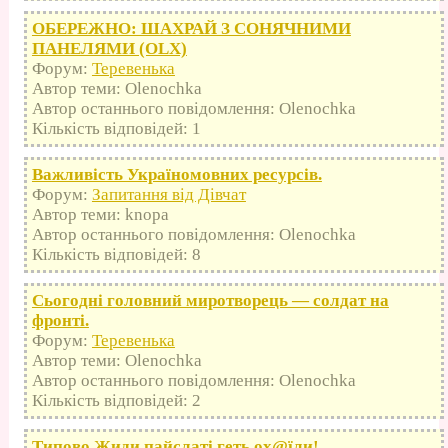
ОБЕРЕЖНО: ШАХРАЙ З СОНЯЧНИМИ
ПАНЕЛЯМИ (OLX)
Форум:
Теревенька
Автор теми: Olenochka
Автор останнього повідомлення: Olenochka
Кількість відповідей: 1
Важливість Україномовних ресурсів.
Форум:
Запитання від Дівчат
Автор теми: knopa
Автор останнього повідомлення: Olenochka
Кількість відповідей: 8
Сьогодні головний миротворець — солдат на
фронті.
Форум:
Теревенька
Автор теми: Olenochka
Автор останнього повідомлення: Olenochka
Кількість відповідей: 2
Типово Жиди пайслаті геть оx@їли!