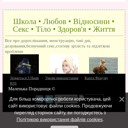
Школа • Любов • Відносини •
Секс • Тіло • Здоров'я • Життя
Все про дорослішання, менструацію, такі дні,
дозрівання,безпечний секс,статеву зрілість та підліткові
проблеми
Зв'яжіться З Нами
·
Умови використання
·
Карта Форуму
·
RSS
Маленька Порадниця ©
15 запитань про секс
Як досягти оргазм
Біль при сексі
Анальний секс
Про
поцілунки
Позбуваємось синців
завагітніти після першого разу
Хлопець хоче сексу
Як
Для більш комфортної роботи користувача, цей
робити мінєт
"Люблю" і "кохаю" різниця
Про перший секс
Займатися сексом
сайт використовує файли cookies. Продовжуючи
перегляд сторінок сайту, ви погоджуєтесь з
Політикою використання файлів cookies
.