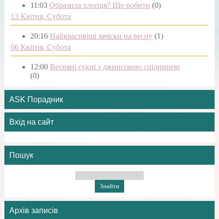
11:03
Образила хлопця? Що робити
(0)
13 Квітня, Субота
20:16
Найкрасивіші зачіски на весну
(1)
06 Квітня, Субота
12:00
Весняні сукні з джинсовою спідницею
(0)
ASK Порадник
Вхід на сайт
Пошук
Архів записів