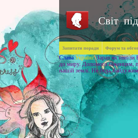
Світ під
Запитати поради
Форум та обго
Слава
Україні!
Зараз як ніколи
до миру. Допомога біженцям, п
нашій землі. Не будь байдужи