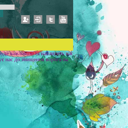
уде важливою та наблизить нас
ує нас до знищення ворога на