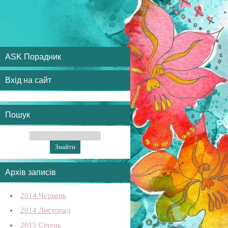
ASK Порадник
Вхід на сайт
Пошук
Архів записів
2014 Червень
2014 Листопад
2015 Січень