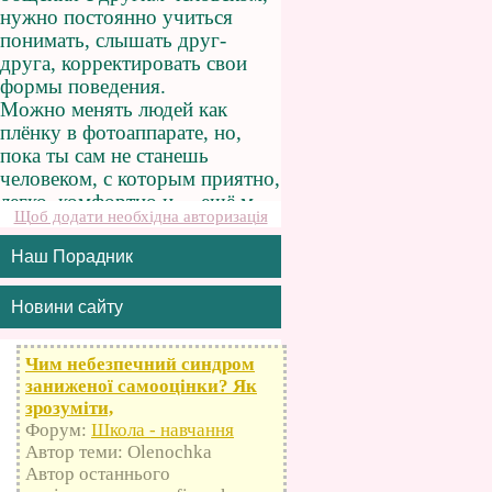
Щоб додати необхідна авторизація
Наш Порадник
Новини сайту
Чим небезпечний синдром
заниженої самооцінки? Як
зрозуміти,
Форум:
Школа - навчання
Автор теми: Olenochka
Автор останнього