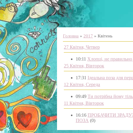
Головна
»
2017
»
Квітень
27 Квітня, Четвер
10:11
Хлопці, не правильно 
25 Квітня, Вівторок
17:31
Ідеальна поза для пер
12 Квітня, Середа
09:49
Ти потрібна йому тіль
11 Квітня, Вівторок
16:16
ПРОБАЧИТИ ЗРАДУ?
ПОЗА
(0)