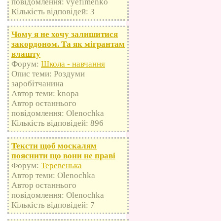
повідомлення: vyefimenko
Кількість відповідей: 3
Чому я не хочу залишитися
закордоном. Та як мігрантам
влашту
Форум:
Школа - навчання
Опис теми: Роздуми
заробітчанина
Автор теми: knopa
Автор останнього
повідомлення: Olenochka
Кількість відповідей: 896
Тексти щоб москалям
пояснити що вони не праві
Форум:
Теревенька
Автор теми: Olenochka
Автор останнього
повідомлення: Olenochka
Кількість відповідей: 7