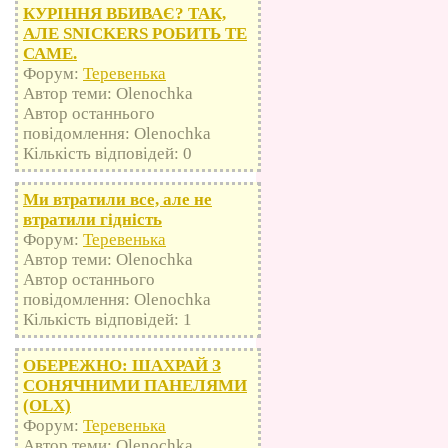
КУРІННЯ ВБИВАЄ? ТАК,
АЛЕ SNICKERS РОБИТЬ ТЕ
САМЕ.
Форум:
Теревенька
Автор теми: Olenochka
Автор останнього
повідомлення: Olenochka
Кількість відповідей: 0
Ми втратили все, але не
втратили гідність
Форум:
Теревенька
Автор теми: Olenochka
Автор останнього
повідомлення: Olenochka
Кількість відповідей: 1
ОБЕРЕЖНО: ШАХРАЙ З
СОНЯЧНИМИ ПАНЕЛЯМИ
(OLX)
Форум:
Теревенька
Автор теми: Olenochka