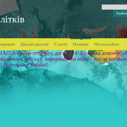
літків
ворення
Цікаві цитати
Статті
Новини
Фотоальбом
 НАША країна потребує допомоги. Будь-яка допомога б
ораненим, війську, інформаційна війна - все це наближ
м! Допоможи Україні!