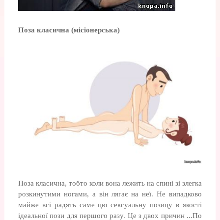
Поза класична (місіонерська)
Поза класична, тобто коли вона лежить на спині зі злегка
розкинутими ногами, а він лягає на неї. Не випадково
майже всі радять саме цю сексуальну позицу в якості
ідеальної пози для першого разу. Це з двох причин ...По