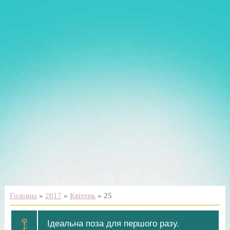
Головна
»
2017
»
Квітень
»
25
Ідеальна поза для першого разу.