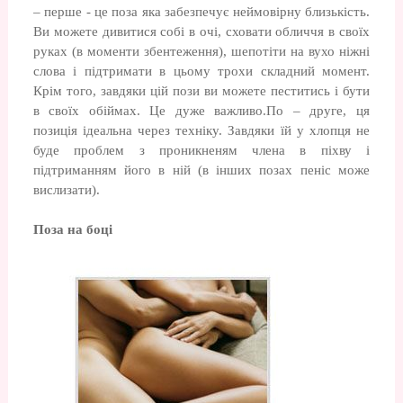
– перше - це поза яка забезпечує неймовірну близькість.
Ви можете дивитися собі в очі, сховати обличчя в своїх
руках (в моменти збентеження), шепотіти на вухо ніжні
слова і підтримати в цьому трохи складний момент.
Крім того, завдяки цій пози ви можете пеститись і бути
в своїх обіймах. Це дуже важливо.По – друге, ця
позиція ідеальна через техніку. Завдяки їй у хлопця не
буде проблем з проникненям члена в піхву і
підтриманням його в ній (в інших позах пеніс може
вислизати).
Поза на боці