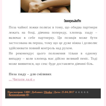
Поза чайної ложки полягає в тому, що обидва партнери
лежать на боці, дівчина попереду, хлопець ззаду –
включає в себе партнерку. Ця позиція може бути
застосована як перша, тому що це дуже ніжна і дозволяє
здійснювати повний контроль над рухом.
Не рекомендує цього положення тільки в одному
випадку – коли хлопець має дійсно великий пеніс. Тоді
може виявитися, що секс буде доставляти дівчині біль.
Поза ззаду – для сміливих
...
Читати далі »
Просмотров: 1400 | Добавил:
Olenka
| Дата:
25.04.2017
|
Комментарии (0)