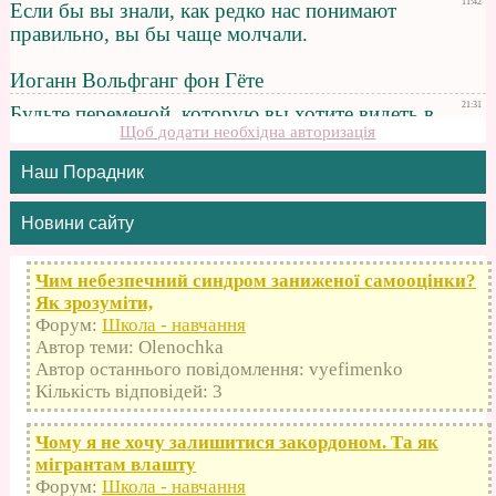
Щоб додати необхідна авторизація
Наш Порадник
Новини сайту
Чим небезпечний синдром заниженої самооцінки?
Як зрозуміти,
Форум:
Школа - навчання
Автор теми: Olenochka
Автор останнього повідомлення: vyefimenko
Кількість відповідей: 3
Чому я не хочу залишитися закордоном. Та як
мігрантам влашту
Форум:
Школа - навчання