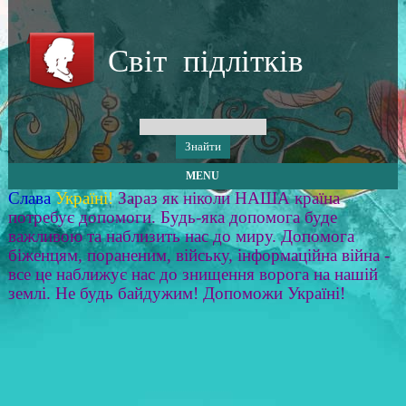
Світ підлітків
MENU
Слава
Україні!
Зараз як ніколи НАША країна
потребує допомоги. Будь-яка допомога буде
важливою та наблизить нас до миру. Допомога
біженцям, пораненим, війську, інформаційна війна -
все це наближує нас до знищення ворога на нашій
землі. Не будь байдужим! Допоможи Україні!