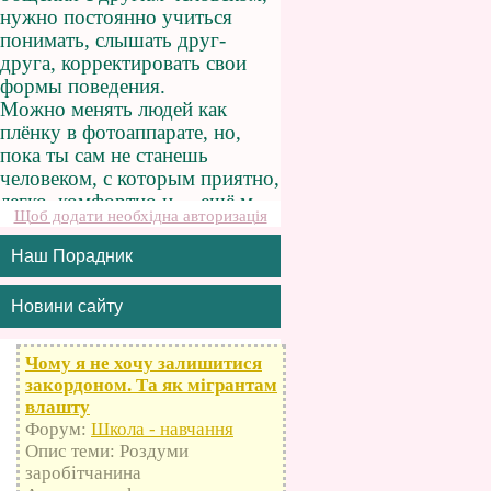
Щоб додати необхідна авторизація
Наш Порадник
Новини сайту
Чому я не хочу залишитися
закордоном. Та як мігрантам
влашту
Форум:
Школа - навчання
Опис теми: Роздуми
заробітчанина