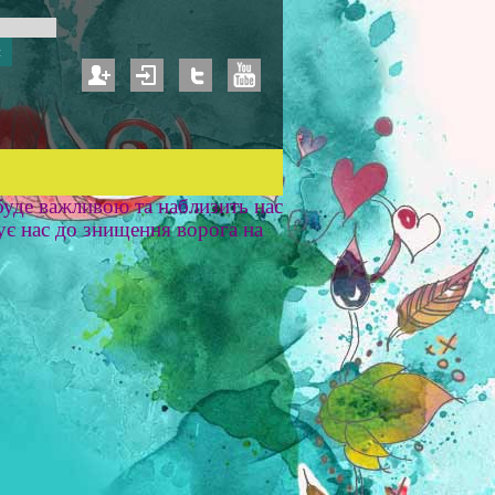
уде важливою та наблизить нас
ує нас до знищення ворога на