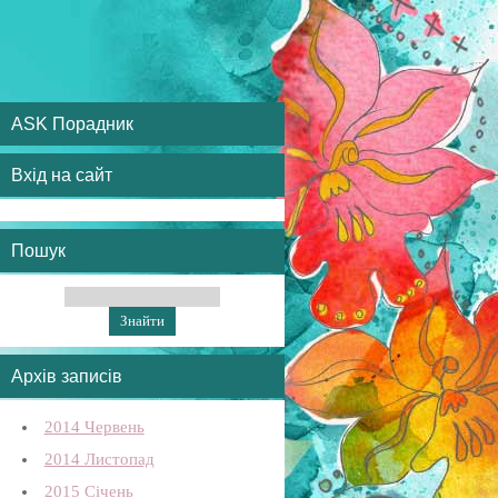
ASK Порадник
Вхід на сайт
Пошук
Архів записів
2014 Червень
2014 Листопад
2015 Січень