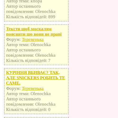
Автор теми: knopa
Автор останнього
повідомлення: Olenochka
Кількість відповідей: 899
Тексти щоб москалям
пояснити що вони не праві
Форум:
Теревенька
Автор теми: Olenochka
Автор останнього
повідомлення: Olenochka
Кількість відповідей: 7
КУРІННЯ ВБИВАЄ? ТАК,
АЛЕ SNICKERS РОБИТЬ ТЕ
САМЕ.
Форум:
Теревенька
Автор теми: Olenochka
Автор останнього
повідомлення: Olenochka
Кількість відповідей: 0