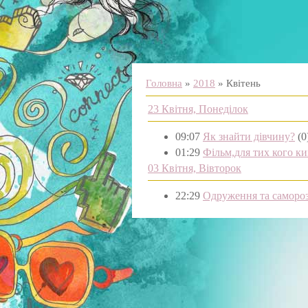
Головна
»
2018
»
Квітень
23 Квітня, Понеділок
09:07
Як знайти дівчину?
(0
01:29
Фільм,для тих кого ки
03 Квітня, Вівторок
22:29
Одруження та саморо