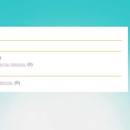
)
нула дівчина.
(0)
звиток.
(0)