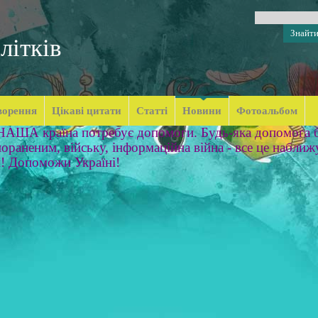
літків
ворення
Цікаві цитати
Статті
Новини
Фотоальбом
 НАША країна потребує допомоги. Будь-яка допомога б
ораненим, війську, інформаційна війна - все це наближ
м! Допоможи Україні!