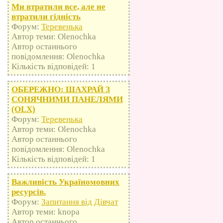
Ми втратили все, але не
втратили гідність
Форум:
Теревенька
Автор теми: Olenochka
Автор останнього
повідомлення: Olenochka
Кількість відповідей: 1
ОБЕРЕЖНО: ШАХРАЙ З
СОНЯЧНИМИ ПАНЕЛЯМИ
(OLX)
Форум:
Теревенька
Автор теми: Olenochka
Автор останнього
повідомлення: Olenochka
Кількість відповідей: 1
Важливість Україномовних
ресурсів.
Форум:
Запитання від Дівчат
Автор теми: knopa
Автор останнього