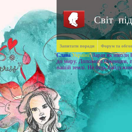
Світ під
Запитати поради
Форум та обго
Слава
Україні!
Зараз як ніколи
до миру. Допомога біженцям, п
нашій землі. Не будь байдужи