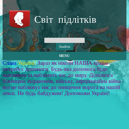
Світ підлітків
MENU
Слава
Україні!
Зараз як ніколи НАША країна
потребує допомоги. Будь-яка допомога буде
важливою та наблизить нас до миру. Допомога
біженцям, пораненим, війську, інформаційна війна -
все це наближує нас до знищення ворога на нашій
землі. Не будь байдужим! Допоможи Україні!