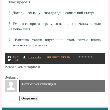
твоє здоров'я.
5. Доходи - збільшуй свої доходи і соціальний статус
6. Уміння говорити - тренуйся на інших дівчатах та ходи
на побачення.
7. Важливо також внутрішній стан, читай книги,
розвивай своє мислення.
Теги
:
знайти дівчину
1399
Olenochka
0.0
/
0
Всього коментарів
:
0
Войдите:
Отправить