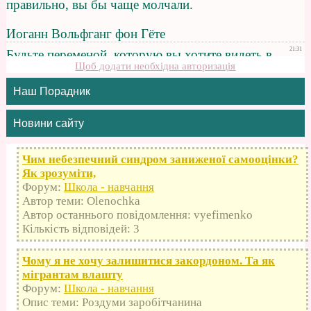
Щоб додати необхідна авторизація
Наш Порадник
Новини сайту
Чим небезпечний синдром заниженої самооцінки?
Як зрозуміти,
Форум:
Школа - навчання
Автор теми: Olenochka
Автор останнього повідомлення: vyefimenko
Кількість відповідей: 3
Чому я не хочу залишитися закордоном. Та як
мігрантам влашту
Форум:
Школа - навчання
Опис теми: Роздуми заробітчанина