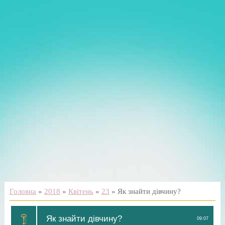
Головна
»
2018
»
Квітень
»
23
» Як знайти дівчину?
Як знайти дівчину?
09:07