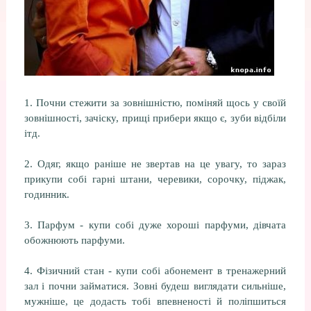
1. Почни стежити за зовнішністю, поміняй щось у своїй
зовнішності, зачіску, прищі прибери якщо є, зуби відбіли
ітд.
2. Одяг, якщо раніше не звертав на це увагу, то зараз
прикупи собі гарні штани, черевики, сорочку, піджак,
годинник.
3. Парфум - купи собі дуже хороші парфуми, дівчата
обожнюють парфуми.
4. Фізичний стан - купи собі абонемент в тренажерний
зал і почни займатися. Зовні будеш виглядати сильніше,
мужніше, це додасть тобі впевненості й поліпшиться