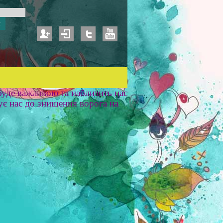
уде важливою та наблизить нас
ує нас до знищення ворога на