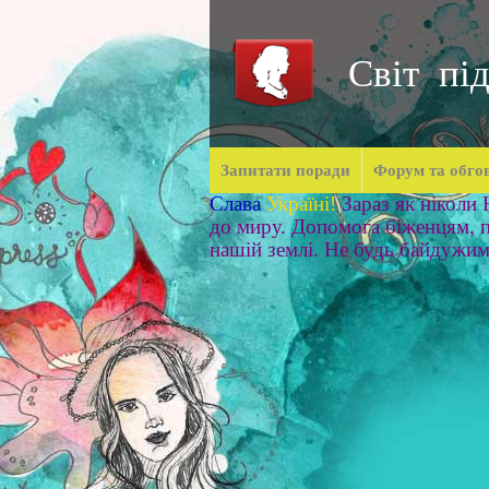
Світ під
Запитати поради
Форум та обго
Слава
Україні!
Зараз як ніколи
до миру. Допомога біженцям, п
нашій землі. Не будь байдужи