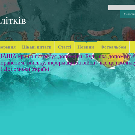
літків
ворення
Цікаві цитати
Статті
Новини
Фотоальбом
 НАША країна потребує допомоги. Будь-яка допомога б
ораненим, війську, інформаційна війна - все це наближ
м! Допоможи Україні!