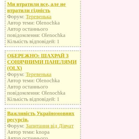
Ми втратили все, але не
втратили гідність
Форум:
Теревенька
Автор теми: Olenochka
Автор останнього
повідомлення: Olenochka
Кількість відповідей: 1
ОБЕРЕЖНО: ШАХРАЙ З
СОНЯЧНИМИ ПАНЕЛЯМИ
(OLX)
Форум:
Теревенька
Автор теми: Olenochka
Автор останнього
повідомлення: Olenochka
Кількість відповідей: 1
Важливість Україномовних
ресурсів.
Форум:
Запитання від Дівчат
Автор теми: knopa
Автор останнього