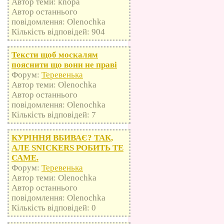
Автор теми: knopa
Автор останнього
повідомлення: Olenochka
Кількість відповідей: 904
Тексти щоб москалям
пояснити що вони не праві
Форум:
Теревенька
Автор теми: Olenochka
Автор останнього
повідомлення: Olenochka
Кількість відповідей: 7
КУРІННЯ ВБИВАЄ? ТАК,
АЛЕ SNICKERS РОБИТЬ ТЕ
САМЕ.
Форум:
Теревенька
Автор теми: Olenochka
Автор останнього
повідомлення: Olenochka
Кількість відповідей: 0