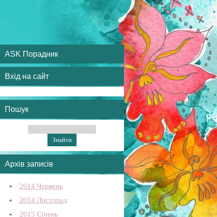
ASK Порадник
Вхід на сайт
Пошук
Архів записів
2014 Червень
2014 Листопад
2015 Січень