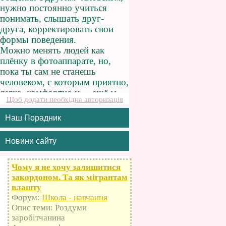
Щоб додати необхідна авторизація
Наш Порадник
Новини сайту
Чому я не хочу залишитися
закордоном. Та як мігрантам
влашту
Форум:
Школа - навчання
Опис теми: Роздуми
заробітчанина