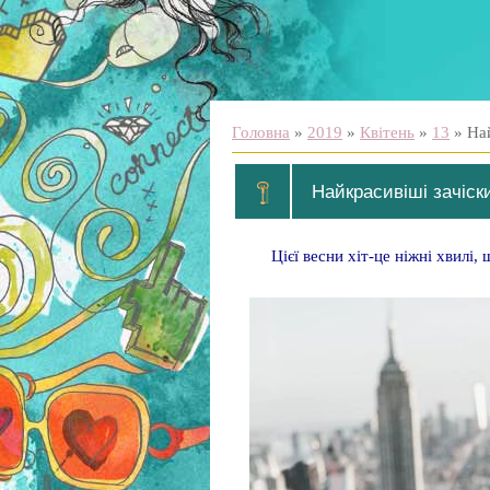
Головна
»
2019
»
Квітень
»
13
» Най
Найкрасивіші зачіск
Цієї весни хіт-це ніжні хвилі