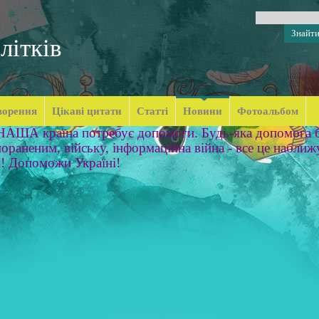
літків
ворення
Цікаві цитати
Статті
Новини
Фотоальбом
 НАША країна потребує допомоги. Будь-яка допомога б
ораненим, війську, інформаційна війна - все це наближ
м! Допоможи Україні!