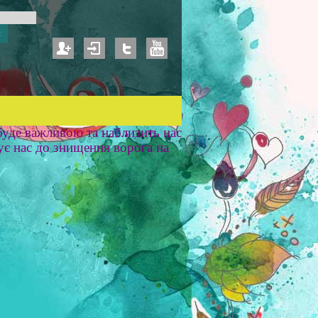
уде важливою та наблизить нас
ує нас до знищення ворога на