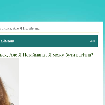
тримка, Але Я Незаймана
займана
20:48
ся, Але Я Незаймана . Я можу бути вагітна?