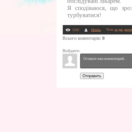
обслідувані лікарем.
Я сподіваюся, що зроз
турбуватися!
Теги
:
ці дні
,
місяч
1242
Olenka
Всього коментарів
:
0
Войдите:
Отправить