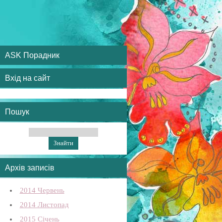
ASK Порадник
Вхід на сайт
Пошук
Архів записів
2014 Червень
2014 Листопад
2015 Січень