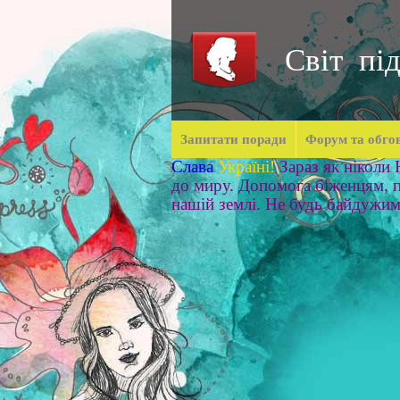
Світ під
Запитати поради
Форум та обго
Слава
Україні!
Зараз як ніколи
до миру. Допомога біженцям, п
нашій землі. Не будь байдужи