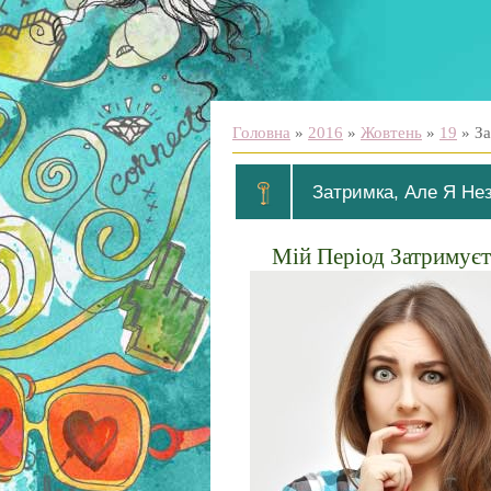
Головна
»
2016
»
Жовтень
»
19
» За
Затримка, Але Я Не
Мій Період Затримуєть