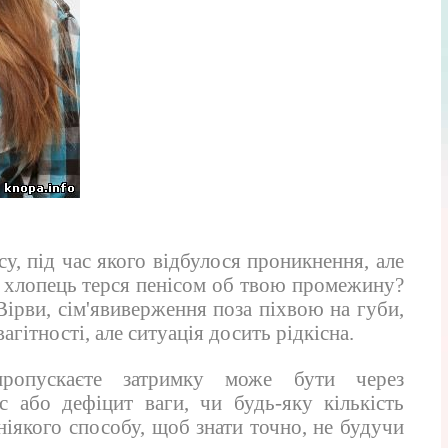
у, під час якого відбулося проникнення, але
 і хлопець терся пенісом об твою промежину?
Вірви, сім'явиверження поза піхвою на губи,
агітності, але ситуація досить рідкісна.
опускаєте затримку може бути через
с або дефіцит ваги, чи будь-яку кількість
ніякого способу, щоб знати точно, не будучи