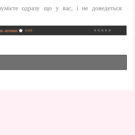
умієте одразу що у вас, і не доведеться
ні
,
затримка
0.0
/
0