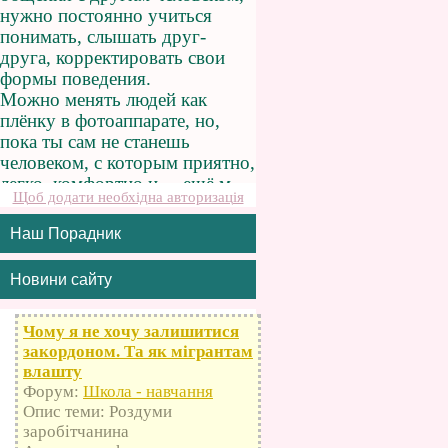
Щоб додати необхідна авторизація
Наш Порадник
Новини сайту
Чому я не хочу залишитися
закордоном. Та як мігрантам
влашту
Форум:
Школа - навчання
Опис теми: Роздуми
заробітчанина