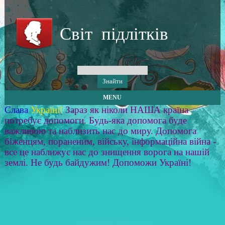
Світ підлітків
MENU
Слава
Україні!
Зараз як ніколи НАША країна
потребує допомоги. Будь-яка допомога буде
важливою та наблизить нас до миру. Допомога
біженцям, пораненим, війську, інформаційна війна -
все це наближує нас до знищення ворога на нашій
землі. Не будь байдужим! Допоможи Україні!