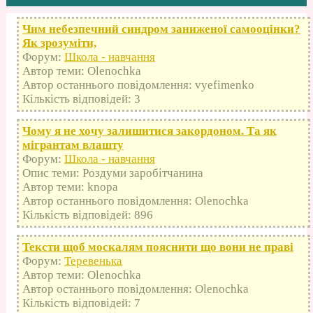
Чим небезпечний синдром заниженої самооцінки?
Як зрозуміти,
Форум:
Школа - навчання
Автор теми: Olenochka
Автор останнього повідомлення: vyefimenko
Кількість відповідей: 3
Чому я не хочу залишитися закордоном. Та як
мігрантам влашту
Форум:
Школа - навчання
Опис теми: Роздуми заробітчанина
Автор теми: knopa
Автор останнього повідомлення: Olenochka
Кількість відповідей: 896
Тексти щоб москалям пояснити що вони не праві
Форум:
Теревенька
Автор теми: Olenochka
Автор останнього повідомлення: Olenochka
Кількість відповідей: 7