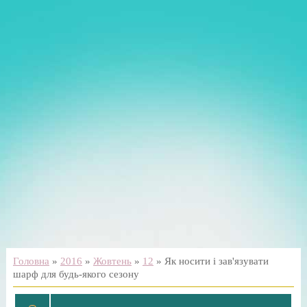
Головна
»
2016
»
Жовтень
»
12
» Як носити і зав'язувати
шарф для будь-якого сезону