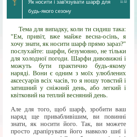
Як носити і зав'язувати шарф для
11:32
будь-якого сезону
Тема для випадку, коли ти сидиш така:
"Ем, привіт, вже майже весна-осінь, я
хочу знати, як носити шарф прямо зараз?"
послухайте: шарфи, безумовно, не тільки
для холодної погоди. Шарфи дивовижні і
можуть бути практично будь-якому
наряді. Вони є одним з моїх улюблених
аксесуарів всіх часів, то я ношу товстий і
затишний у сніжний день, або легкий і
квітковий на теплий весняний день.
Але для того, щоб шарф, зробити ваш
наряд ще привабливішим, ви повинні
знати, як носити його. Так, ви можете
просто драпірувати його навколо шиї і