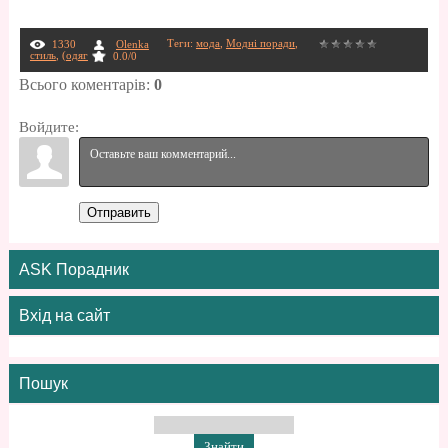
Теги
:
мода
,
Модні поради
,
1330
Olenka
стиль
,
(одяг
0.0
/
0
Всього коментарів
:
0
Войдите:
Отправить
ASK Порадник
Вхід на сайт
Пошук