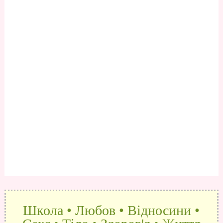
Школа • Любов • Відносини •