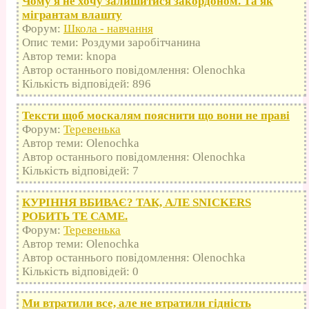
Чому я не хочу залишитися закордоном. Та як
мігрантам влашту
Форум:
Школа - навчання
Опис теми: Роздуми заробітчанина
Автор теми: knopa
Автор останнього повідомлення: Olenochka
Кількість відповідей: 896
Тексти щоб москалям пояснити що вони не праві
Форум:
Теревенька
Автор теми: Olenochka
Автор останнього повідомлення: Olenochka
Кількість відповідей: 7
КУРІННЯ ВБИВАЄ? ТАК, АЛЕ SNICKERS
РОБИТЬ ТЕ САМЕ.
Форум:
Теревенька
Автор теми: Olenochka
Автор останнього повідомлення: Olenochka
Кількість відповідей: 0
Ми втратили все, але не втратили гідність