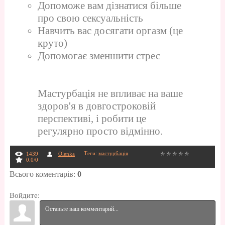
Допоможе вам дізнатися більше
про свою сексуальність
Навчить вас досягати оргазм (це
круто)
Допомогає зменшити стрес
Мастурбація не впливає на ваше
здоров'я в довгостроковій
перспективі, і робити це
регулярно просто відмінно.
Теги
:
мастурбація
1439
Olenka
0.0
/
0
Всього коментарів
:
0
Войдите: