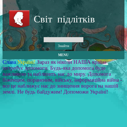
Світ підлітків
MENU
Слава
Україні!
Зараз як ніколи НАША країна
потребує допомоги. Будь-яка допомога буде
важливою та наблизить нас до миру. Допомога
біженцям, пораненим, війську, інформаційна війна -
все це наближує нас до знищення ворога на нашій
землі. Не будь байдужим! Допоможи Україні!