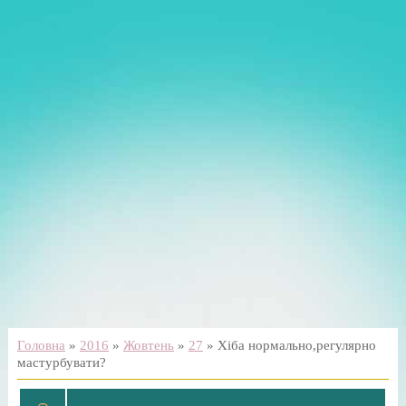
Головна
»
2016
»
Жовтень
»
27
» Хіба нормально,регулярно
мастурбувати?