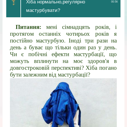
Хіба нормально,регулярно
00:56
мастурбувати?
Питання:
мені сімнадцять років, і
протягом останніх чотирьох років я
постійно мастурбую. Іноді три рази на
день а буває що тільки один раз у день.
Чи є побічні ефекти мастурбації, що
можуть вплинути на моє здоров'я в
довгостроковій перспективі? Хіба погано
бути залежним від мастурбації?