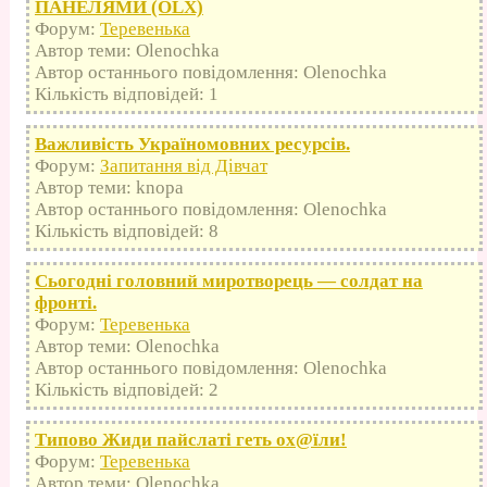
ПАНЕЛЯМИ (OLX)
Форум:
Теревенька
Автор теми: Olenochka
Автор останнього повідомлення: Olenochka
Кількість відповідей: 1
Важливість Україномовних ресурсів.
Форум:
Запитання від Дівчат
Автор теми: knopa
Автор останнього повідомлення: Olenochka
Кількість відповідей: 8
Сьогодні головний миротворець — солдат на
фронті.
Форум:
Теревенька
Автор теми: Olenochka
Автор останнього повідомлення: Olenochka
Кількість відповідей: 2
Типово Жиди пайслаті геть оx@їли!
Форум:
Теревенька
Автор теми: Olenochka