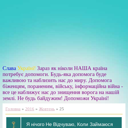
Слава
Україні!
Зараз як ніколи НАША країна
потребує допомоги. Будь-яка допомога буде
важливою та наблизить нас до миру. Допомога
біженцям, пораненим, війську, інформаційна війна -
все це наближує нас до знищення ворога на нашій
землі. Не будь байдужим! Допоможи Україні!
Головна
»
2016
»
Жовтень
»
25
Я нічого Не Відчуваю, Коли Займаюся