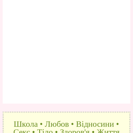
Школа • Любов • Відносини •
Секс • Тіло • Здоров'я • Життя