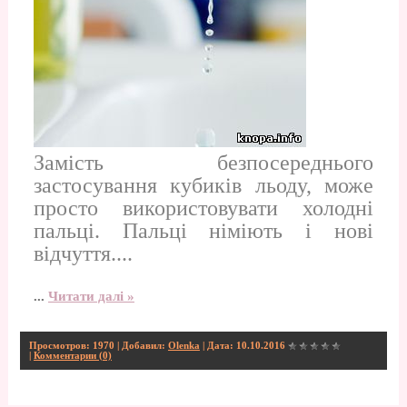
Замість безпосереднього
застосування кубиків льоду, може
просто використовувати холодні
пальці. Пальці німіють і нові
відчуття....
...
Читати далі »
Просмотров: 1970 | Добавил:
Olenka
| Дата:
10.10.2016
|
Комментарии (0)