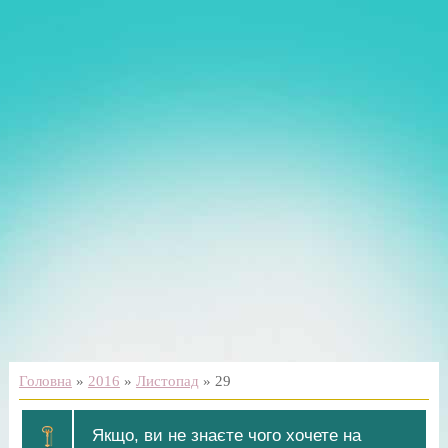
Головна
»
2016
»
Листопад
»
29
Якщо, ви не знаєте чого хочете на