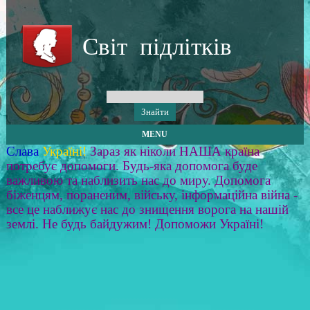
Світ підлітків
MENU
Слава
Україні!
Зараз як ніколи НАША країна
потребує допомоги. Будь-яка допомога буде
важливою та наблизить нас до миру. Допомога
біженцям, пораненим, війську, інформаційна війна -
все це наближує нас до знищення ворога на нашій
землі. Не будь байдужим! Допоможи Україні!