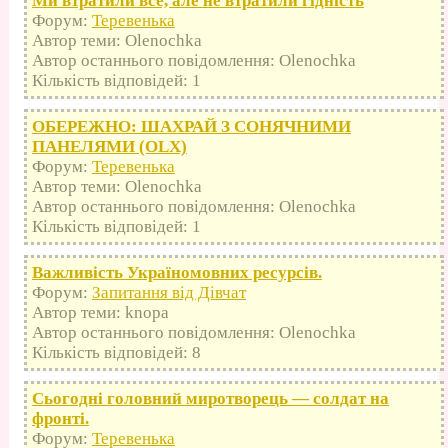
Ми втратили все, але не втратили гідність
Форум:
Теревенька
Автор теми: Olenochka
Автор останнього повідомлення: Olenochka
Кількість відповідей: 1
ОБЕРЕЖНО: ШАХРАЙ З СОНЯЧНИМИ
ПАНЕЛЯМИ (OLX)
Форум:
Теревенька
Автор теми: Olenochka
Автор останнього повідомлення: Olenochka
Кількість відповідей: 1
Важливість Україномовних ресурсів.
Форум:
Запитання від Дівчат
Автор теми: knopa
Автор останнього повідомлення: Olenochka
Кількість відповідей: 8
Сьогодні головний миротворець — солдат на
фронті.
Форум:
Теревенька