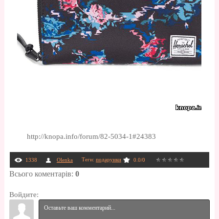
http://knopa.info/forum/82-5034-1#24383
Теги
:
подарунки
1338
Olenka
0.0
/
0
Всього коментарів
:
0
Войдите: