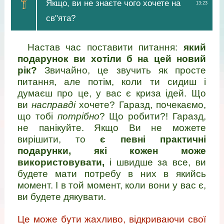
Якщо, ви не знаєте чого хочете на
13:23
св"ята?
Настав час поставити питання:
який
подарунок ви хотіли б на цей новий
рік?
Звичайно, це звучить як просте
питання, але потім, коли ти сидиш і
думаєш про це, у вас є криза ідей. Що
ви
насправді
хочете? Гаразд, почекаємо,
що тобі
потрібно
? Що робити?! Гаразд,
не панікуйте. Якщо Ви не можете
вирішити, то
є певні практичні
подарунки, які кожен може
використовувати,
і швидше за все, ви
будете мати потребу в них в якийсь
момент. І в той момент, коли вони у вас є,
ви будете дякувати.
Це може бути жахливо, відкриваючи свої