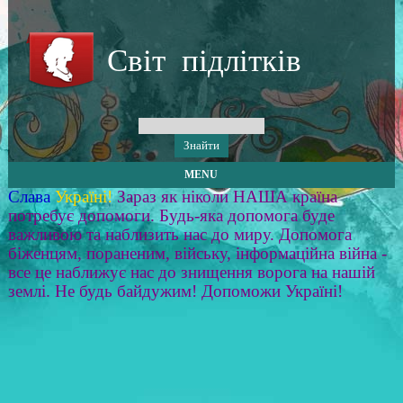
Світ підлітків
MENU
Слава
Україні!
Зараз як ніколи НАША країна
потребує допомоги. Будь-яка допомога буде
важливою та наблизить нас до миру. Допомога
біженцям, пораненим, війську, інформаційна війна -
все це наближує нас до знищення ворога на нашій
землі. Не будь байдужим! Допоможи Україні!