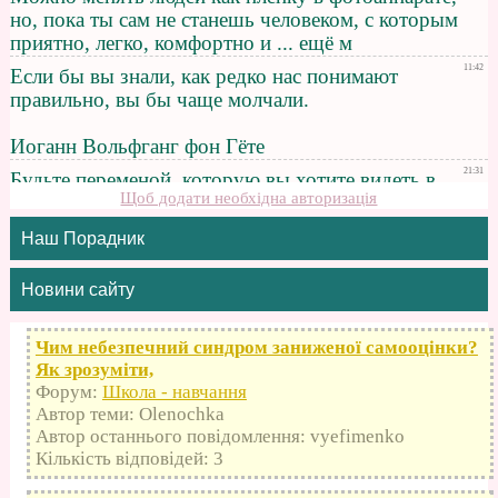
Щоб додати необхідна авторизація
Наш Порадник
Новини сайту
Чим небезпечний синдром заниженої самооцінки?
Як зрозуміти,
Форум:
Школа - навчання
Автор теми: Olenochka
Автор останнього повідомлення: vyefimenko
Кількість відповідей: 3