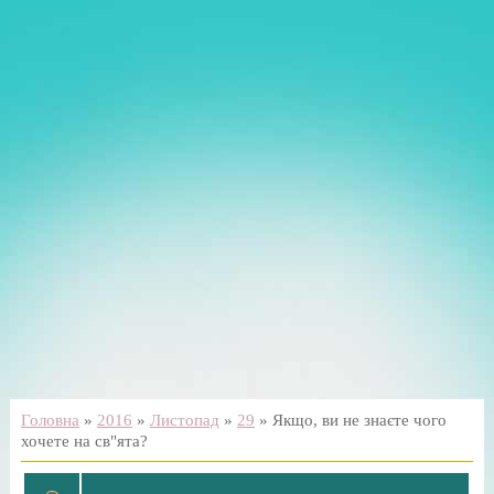
Головна
»
2016
»
Листопад
»
29
» Якщо, ви не знаєте чого
хочете на св"ята?