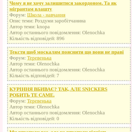
Чому я не хочу залишитися закордоном. Та як
мігрантам влашту
Форум:
Школа - навчання
Опис теми: Роздуми заробітчанина
Автор теми: knopa
Автор останнього повідомлення: Olenochka
Кількість відповідей: 896
Тексти щоб москалям пояснити що вони не праві
Форум:
Теревенька
Автор теми: Olenochka
Автор останнього повідомлення: Olenochka
Кількість відповідей: 7
КУРІННЯ ВБИВАЄ? ТАК, АЛЕ SNICKERS
РОБИТЬ ТЕ САМЕ.
Форум:
Теревенька
Автор теми: Olenochka
Автор останнього повідомлення: Olenochka
Кількість відповідей: 0