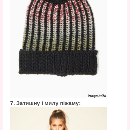
7. Затишну і милу піжаму: