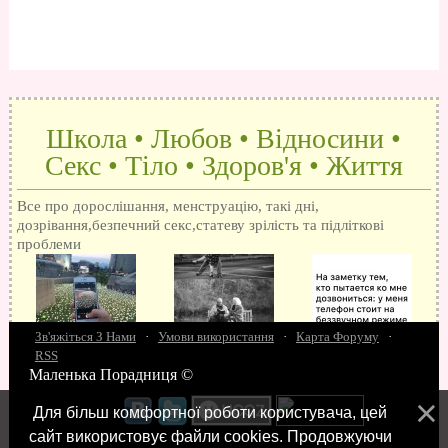
Школа • Любов • Відносини •
Секс • Тіло • Здоров'я • Життя
Все про дорослішання, менструацію, такі дні,
дозрівання,безпечний секс,статеву зрілість та підліткові
проблеми
Зв'яжіться З Нами
·
Умови використання
·
Карта Форуму
·
RSS
Маленька Порадниця ©
15 запитань про секс
Як досягти оргазм
Біль при сексі
Анальний секс
Про
поцілунки
Позбуваємось синців
завагітніти після першого разу
Хлопець хоче сексу
Як
Для більш комфортної роботи користувача, цей
робити мінєт
"Люблю" і "кохаю" різниця
Про перший секс
Займатися сексом
сайт використовує файли cookies. Продовжуючи