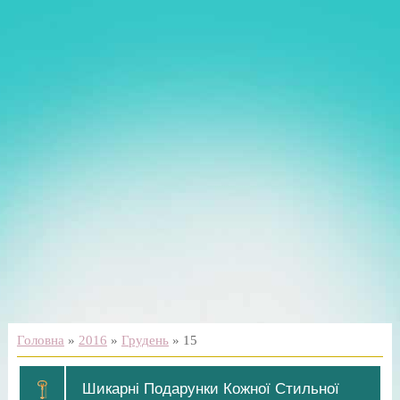
Головна
»
2016
»
Грудень
»
15
Шикарні Подарунки Кожної Стильної