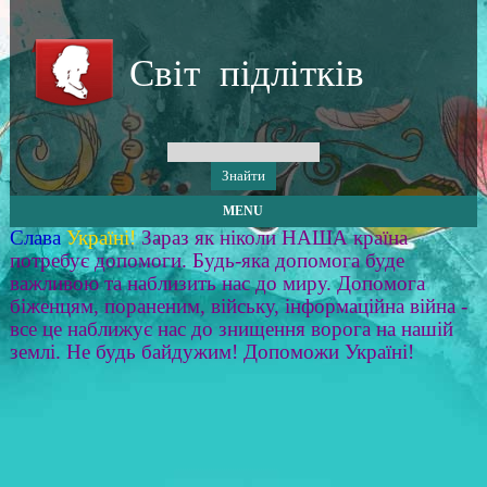
Світ підлітків
MENU
Слава
Україні!
Зараз як ніколи НАША країна
потребує допомоги. Будь-яка допомога буде
важливою та наблизить нас до миру. Допомога
біженцям, пораненим, війську, інформаційна війна -
все це наближує нас до знищення ворога на нашій
землі. Не будь байдужим! Допоможи Україні!