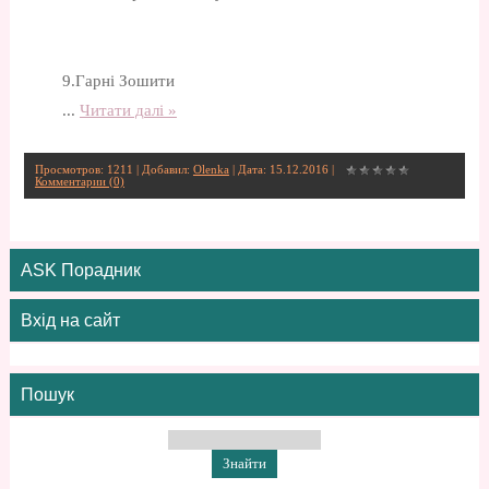
9.Гарні Зошити
...
Читати далі »
Просмотров: 1211 | Добавил:
Olenka
| Дата:
15.12.2016
|
Комментарии (0)
ASK Порадник
Вхід на сайт
Пошук