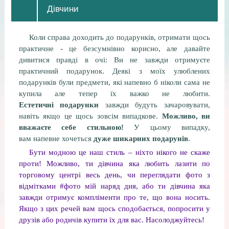
Дівчини
Коли справа доходить до подарунків, отримати щось
практичне - це безсумнівно корисно, але давайте
дивитися правді в очі: Ви не завжди отримуєте
практичний подарунок. Деякі з моїх улюблених
подарунків були предмети, які напевно б ніколи сама не
купила але тепер їх важко не любити.
Естетичні подарунки
завжди будуть зачаровувати,
навіть якщо це щось зовсім випадкове.
Можливо, ви
вважаєте себе стильною!
У цьому випадку,
вам напевне хочеться
дуже шикарних подарунів
.
Бути модною це наш стиль – ніхто нікого не скаже
проти! Можливо, ти дівчина яка любить лазити по
торговому центрі весь день, чи переглядати фото з
відмітками #фото мій наряд дня, або ти дівчина яка
завжди отримує компліменти про те, що вона носить.
Якщо з цих речей вам щось сподобається, попросити у
друзів або родичів купити їх для вас. Насолоджуйтесь!