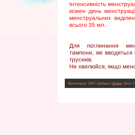
Інтенсивність менструа
кожен день менструаці
менструальних виділень
всього 35 мл.
Для поглинання мен
тампони, які вводяться 
трусиків.
Не хвилюйся, якщо мен
Просмотров: 1363 | Добавил:
Olenka
| Дата:
2