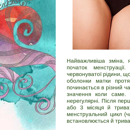
Найважливіша зміна, 
початок менструації
червонуватої рідини, що
оболонки матки протя
починається в різний ча
значення коли саме. 
нерегулярні. Після пер
або 3 місяця й трива
менструальний цикл (ча
встановлюється й триває