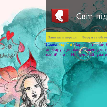
Світ під
Запитати поради
Форум та обго
Слава
Україні!
Зараз як ніколи
до миру. Допомога біженцям, п
нашій землі. Не будь байдужи