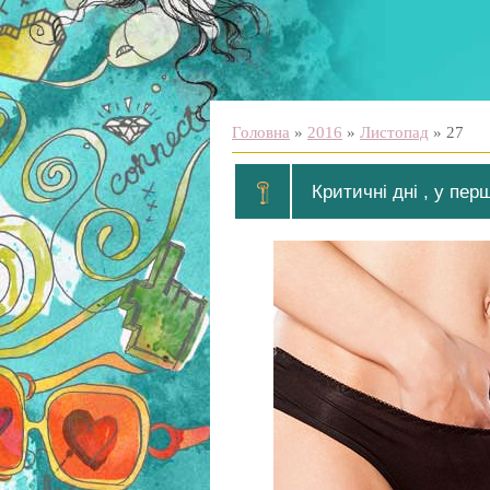
Головна
»
2016
»
Листопад
»
27
Критичні дні , у пер