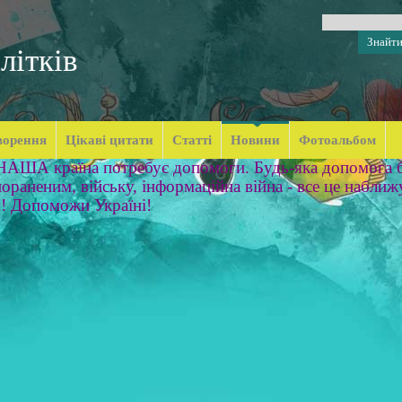
літків
ворення
Цікаві цитати
Статті
Новини
Фотоальбом
 НАША країна потребує допомоги. Будь-яка допомога б
ораненим, війську, інформаційна війна - все це наближ
м! Допоможи Україні!