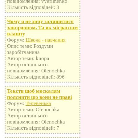
повідомлення: vyefimenko
Кількість відповідей: 3
Чому я не хочу залишитися
закордоном. Та як мігрантам
влашту
Форум:
Школа - навчання
Опис теми: Роздуми
заробітчанина
Автор теми: knopa
Автор останнього
повідомлення: Olenochka
Кількість відповідей: 896
Тексти щоб москалям
пояснити що вони не праві
Форум:
Теревенька
Автор теми: Olenochka
Автор останнього
повідомлення: Olenochka
Кількість відповідей: 7