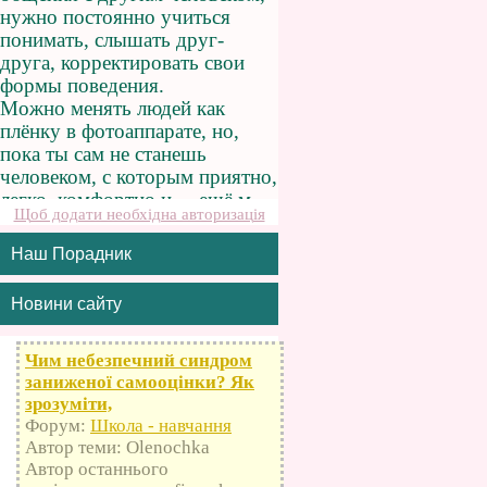
Щоб додати необхідна авторизація
Наш Порадник
Новини сайту
Чим небезпечний синдром
заниженої самооцінки? Як
зрозуміти,
Форум:
Школа - навчання
Автор теми: Olenochka
Автор останнього