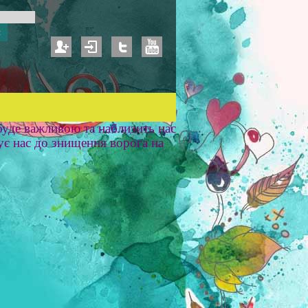
уде важливою та наблизить нас
ує нас до знищення ворога на