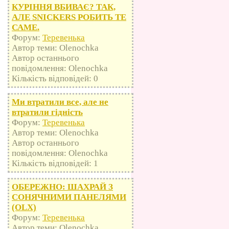
КУРІННЯ ВБИВАЄ? ТАК,
АЛЕ SNICKERS РОБИТЬ ТЕ
САМЕ.
Форум:
Теревенька
Автор теми: Olenochka
Автор останнього
повідомлення: Olenochka
Кількість відповідей: 0
Ми втратили все, але не
втратили гідність
Форум:
Теревенька
Автор теми: Olenochka
Автор останнього
повідомлення: Olenochka
Кількість відповідей: 1
ОБЕРЕЖНО: ШАХРАЙ З
СОНЯЧНИМИ ПАНЕЛЯМИ
(OLX)
Форум:
Теревенька
Автор теми: Olenochka