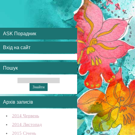
ASK Порадник
Вхід на сайт
Пошук
Архів записів
2014 Червень
2014 Листопад
2015 Січень