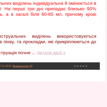
льних виділень індивідуальна й змінюється в
ї. На перші три дні припадає близько 90%
, а в загалі біля 80-85 мл, причому крові
струальних виділень використовуються
в піхву, та прокладки, які прикріплюються до
струація почне
...
Читати далі »
7.11.2016
|
Комментарии (0)