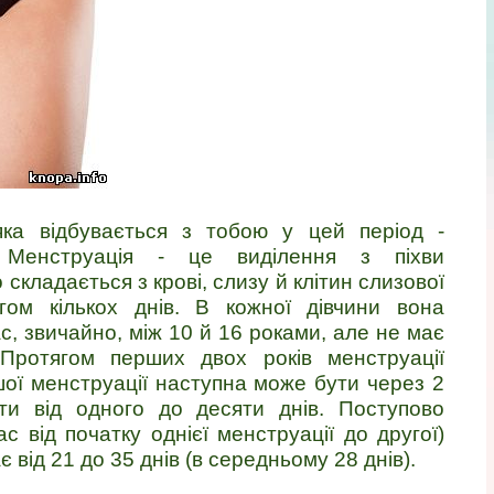
яка відбувається з тобою у цей період -
. Менструація - це виділення з піхви
 складається з крові, слизу й клітин слизової
гом кількох днів. В кожної дівчини вона
с, звичайно, між 10 й 16 роками, але не має
Протягом перших двох років менструації
шої менструації наступна може бути через 2
ти від одного до десяти днів. Поступово
с від початку однієї менструації до другої)
 від 21 до 35 днів (в середньому 28 днів).