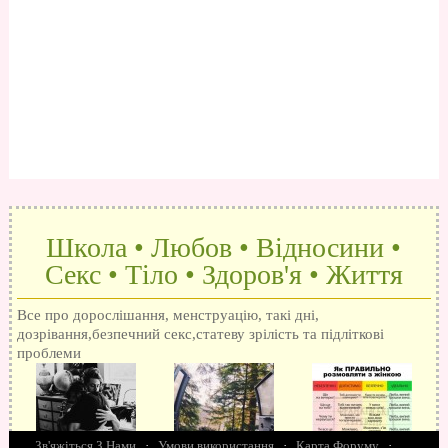
Школа • Любов • Відносини •
Секс • Тіло • Здоров'я • Життя
Все про дорослішання, менструацію, такі дні,
дозрівання,безпечний секс,статеву зрілість та підліткові
проблеми
Зв'яжіться З Нами
·
Умови використання
·
Карта Форуму
·