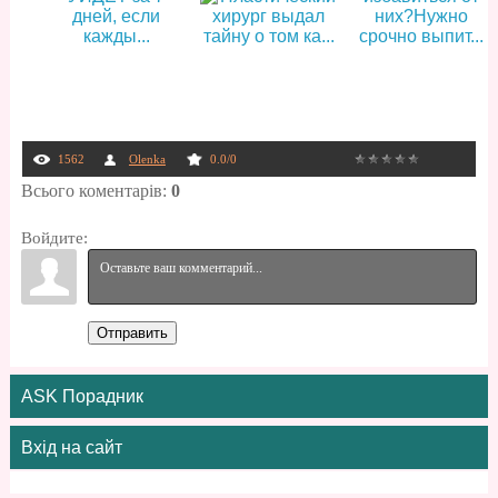
1562
Olenka
0.0
/
0
Всього коментарів
:
0
Войдите:
Отправить
ASK Порадник
Вхід на сайт