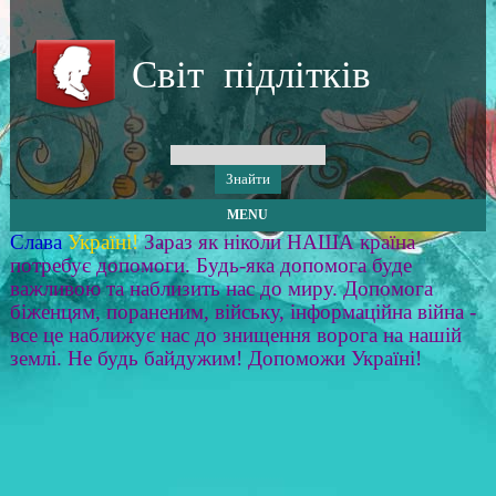
Світ підлітків
MENU
Слава
Україні!
Зараз як ніколи НАША країна
потребує допомоги. Будь-яка допомога буде
важливою та наблизить нас до миру. Допомога
біженцям, пораненим, війську, інформаційна війна -
все це наближує нас до знищення ворога на нашій
землі. Не будь байдужим! Допоможи Україні!