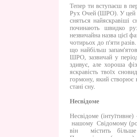
Тепер ти вступаєш в пе
Рух Очей (ШРО). У цей м
сняться найяскравіші с
починають швидко рух
незвичайна назва цієї ф
чотирьох до п'яти разів
що найбільш запам'ятов
ШРО, зазвичай у період
здивує, але хороша фі
яскравість твоїх снови
гормону, який створює в
стані сну.
Несвідоме
Несвідоме (інтуїтивне
нашому Свідомому (розу
він містить більше