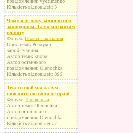
повідомлення: vyefimenko
Кількість відповідей: 3
Чому я не хочу залишитися
закордоном. Та як мігрантам
влашту
Форум:
Школа - навчання
Опис теми: Роздуми
заробітчанина
Автор теми: knopa
Автор останнього
повідомлення: Olenochka
Кількість відповідей: 896
Тексти щоб москалям
пояснити що вони не праві
Форум:
Теревенька
Автор теми: Olenochka
Автор останнього
повідомлення: Olenochka
Кількість відповідей: 7