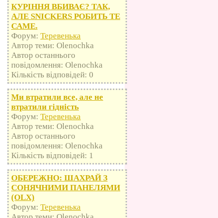
КУРІННЯ ВБИВАЄ? ТАК,
АЛЕ SNICKERS РОБИТЬ ТЕ
САМЕ.
Форум:
Теревенька
Автор теми: Olenochka
Автор останнього
повідомлення: Olenochka
Кількість відповідей: 0
Ми втратили все, але не
втратили гідність
Форум:
Теревенька
Автор теми: Olenochka
Автор останнього
повідомлення: Olenochka
Кількість відповідей: 1
ОБЕРЕЖНО: ШАХРАЙ З
СОНЯЧНИМИ ПАНЕЛЯМИ
(OLX)
Форум:
Теревенька
Автор теми: Olenochka