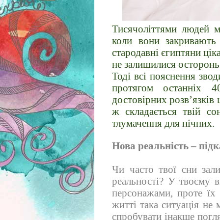
Тисячоліттями людей м
коли вони закривають
стародавні єгиптяни цік
не залишилися осторонь
Тоді всі пояснення звод
протягом останніх 4
достовірних розв’язків 
ж складається твій с
тлумачення для нічних.
Нова реальність – під
Чи часто твої сни зал
реальності? У твоєму в
персонажами, проте їх 
житті така ситуація не 
спробувати інакше погл