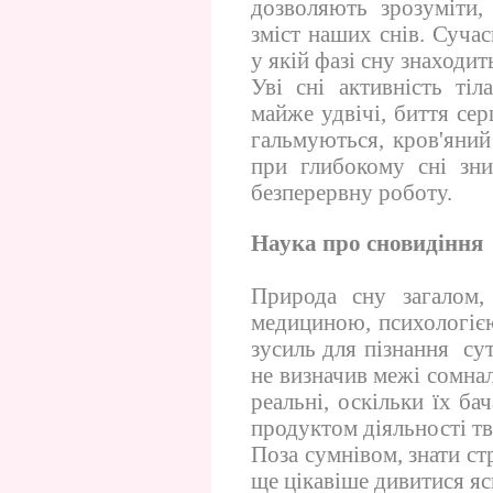
дозволяють зрозуміти,
зміст наших снів. Сучас
у якій фазі сну знаходит
Уві сні активність ті
майже удвічі, биття се
гальмуються, кров'яний 
при глибокому сні зн
безперервну роботу.
Наука про сновидіння
Природа сну загалом, 
медициною, психологією
зусиль для пізнання сут
не визначив межі сомнал
реальні, оскільки їх ба
продуктом діяльності тв
Поза сумнівом, знати ст
ще цікавіше дивитися яс