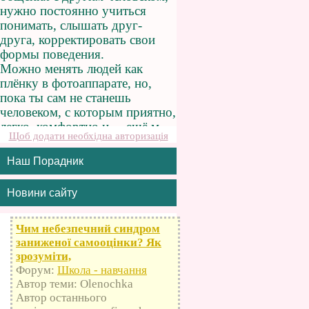
Щоб додати необхідна авторизація
Наш Порадник
Новини сайту
Чим небезпечний синдром
заниженої самооцінки? Як
зрозуміти,
Форум:
Школа - навчання
Автор теми: Olenochka
Автор останнього