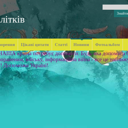
літків
ворення
Цікаві цитати
Статті
Новини
Фотоальбом
 НАША країна потребує допомоги. Будь-яка допомога б
ораненим, війську, інформаційна війна - все це наближ
м! Допоможи Україні!