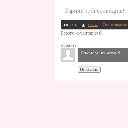
Гарних тобі сновидінь!
Теги
:
сновидіння
1476
Olenka
Всього коментарів
:
0
Войдите:
Отправить