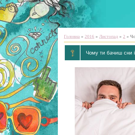
Головна
»
2016
»
Листопад
»
2
» Чо
Чому ти бачиш сни і