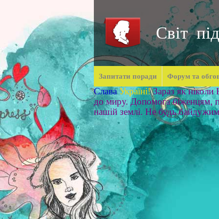
Світ під
Запитати поради
Форум та обго
Слава
Україні!
Зараз як ніколи
до миру. Допомога біженцям, п
нашій землі. Не будь байдужи