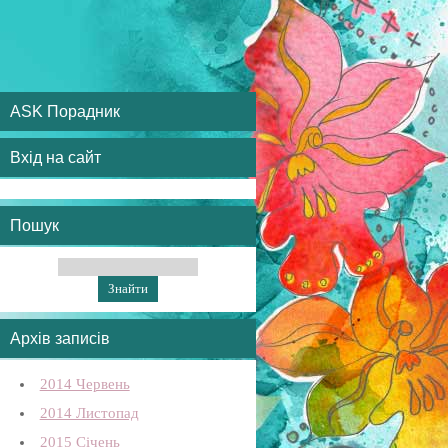
ASK Порадник
Вхід на сайт
Пошук
Архів записів
2014 Червень
2014 Листопад
2015 Січень