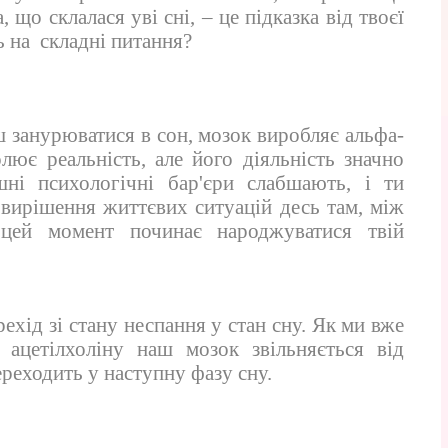
, що склалася уві сні, – це підказка від твоєї
ь на складні питання?
ш занурюватися в сон, мозок виробляє альфа-
лює реальність, але його діяльність значно
ні психологічні бар'єри слабшають, і ти
 вирішення життєвих ситуацій десь там, між
цей момент починає народжуватися твій
рехід зі стану неспання у стан сну. Як ми вже
 ацетілхоліну наш мозок звільняється від
ереходить у наступну фазу сну.