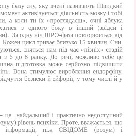
ршу фазу сну, яку вчені називають Швидкий
омент активізується діяльність мозку і тобі
ни, а коли ти їх «проглядаєш», очні яблука
атися з одного боку в інший (звідси і
ази). За одну ніч ШРО-фаза повторюється від
. Кожен цикл триває близько 15 хвилин. Сни,
уються, сняться нам під час «пізніх» стадій
 з 6 до 8 ранку. До речі, можливо тебе це
зична підготовка може серйозно підвищити
дінь. Вона стимулює вироблення ендорфіну,
ідчуття безпеки й ейфорії, у тому числі й у
) – це найдальший і практично недоступний
му) рівень психіки. Проте, вважається, що
 інформації, ніж СВІДОМЕ (розум) і