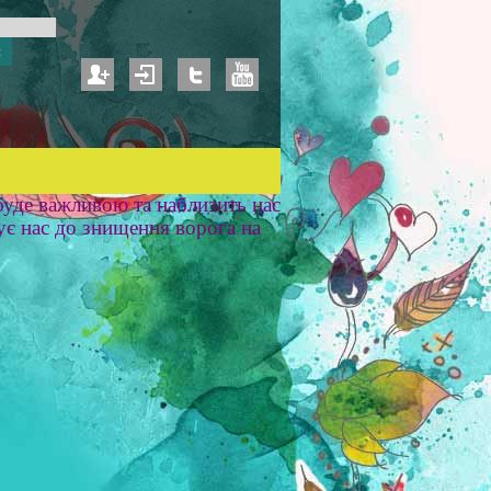
уде важливою та наблизить нас
ує нас до знищення ворога на