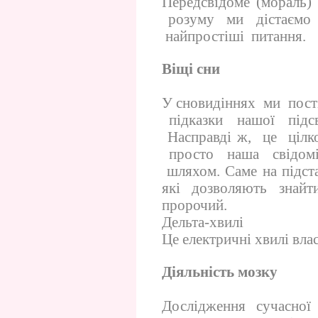
Передсвідоме (мораль)
розуму ми дістаємо д
найпростіші питання.
Віщі сни
У сновидіннях ми пост
підказки нашої підс
Насправді ж, це цілк
просто наша свідомі
шляхом. Саме на підста
які дозволяють знайт
пророчий.
Дельта-хвилі
Це електричні хвилі влас
Діяльність мозку
Дослідження сучасної