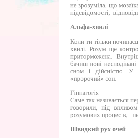
не зрозуміла, що мозаїка
підсвідомості, відповід
Альфа-хвилі
Коли ти тільки починає
хвилі. Розум ще контро
приторможена. Внутріш
бачиш нові несподівані
сном і дійсністю. У 
«пророчий» сон.
Гіпнагогія
Саме так називається пе
говорили, під впливом
розумових процесів, і п
Швидкий рух очей