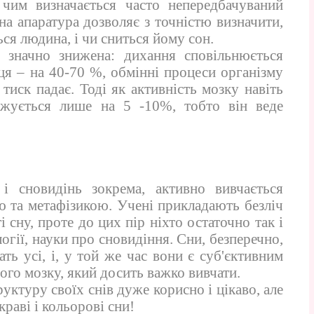
 чим визначається часто непередбачуваний
на апаратура дозволяє з точністю визначити,
ься людина, і чи сниться йому сон.
ла значно знижена: дихання сповільнюється
рця – на 40-70 %, обмінні процеси організму
тиск падає. Тоді як активність мозку навіть
ижується лише на 5 -10%, тобто він веде
і сновидінь зокрема, активно вивчається
 та метафізикою. Учені прикладають безліч
і сну, проте до цих пір ніхто остаточно так і
огії, науки про сновидіння. Сни, безперечно,
чать усі, і, у той же час вони є суб'єктивним
ого мозку, який досить важко вивчати.
руктуру своїх снів дуже корисно і цікаво, але
краві і кольорові сни!