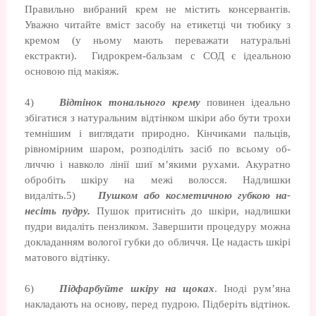
Правильно вибраний крем не містить консервантів.
Уважно читайте вміст засобу на етикетці чи тюбику з
кремом (у ньому мають пере­важати натуральні
екстракти). Гидрокрем-бальзам с СОД є ідеальною
основою під макіяж.
4)
Від­тінок тонального крему
повинен ідеально
збігатися з натуральним відтінком шкіри або бути трохи
темнішим і виглядати при­родно. Кінчиками пальців,
рівномірним шаром, розподіліть засіб по всьому об­
личчю і навколо лінії шиї м’якими рухами. Акуратно
обробіть шкіру на межі волосся. Надлишки
видаліть.5)
Пушком або косметичною губкою на­
несіть пудру.
Пушок притисніть до шкіри, надлишки
пудри видаліть пензликом. За­вершити процедуру можна
докладанням вологої губки до обличчя. Це надасть шкі­рі
матового відтінку.
6)
Підфарбуйте шкіру на щоках
. Іноді рум’яна
накладають на основу, перед пуд­рою. Підберіть відтінок.