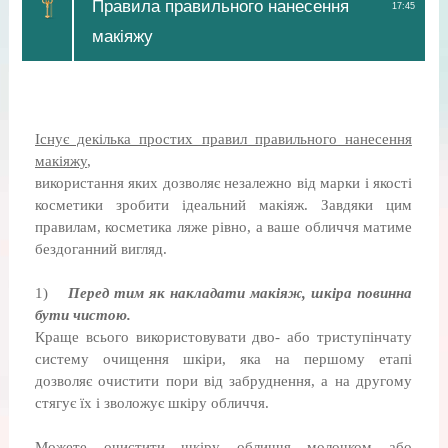
Правила правильного нанесення
17:45
макіяжу
Існує декілька простих правил правильного нанесення
макіяжу
,
використання яких дозволяє незалежно від марки і якості
косметики зробити ідеальний макіяж. Завдяки цим
правилам, косметика ляже рівно, а ваше обличчя матиме
бездоганний вигляд.
1)
Перед тим як накладати макіяж, шкіра повинна
бути чистою.
Краще всього використовувати дво- або триступінчату
систему очищення шкіри, яка на першому етапі
дозволяє очистити пори від забруднення, а на другому
стягує їх і зволожує шкіру обличчя.
Можете очистити шкіру обличчя молочком або