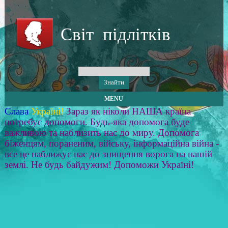
Світ підлітків
MENU
Слава
Україні!
Зараз як ніколи НАША країна
потребує допомоги. Будь-яка допомога буде
важливою та наблизить нас до миру. Допомога
біженцям, пораненим, війську, інформаційна війна -
все це наближує нас до знищення ворога на нашій
землі. Не будь байдужим! Допоможи Україні!