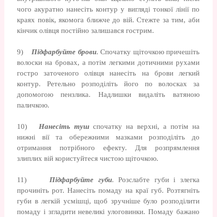
чого акуратно нанесіть контур у вигляді тонкої лінії по
краях повік, якомога ближче до вій. Стежте за тим, аби
кінчик олівця постійно залишався гострим.
9)
Підфарбуйте брови
. Спочатку щіточкою причешіть
волоски на бровах, а потім легкими дотичними рухами
гостро заточеного олівця нанесіть на брови легкий
контур. Ретельно розподіліть його по волосках за
допомогою пензлика. Надлишки видаліть ватяною
паличкою.
10)
Нанесіть туш
спочатку на верхні, а потім на
нижні вії та обережними мазками розподіліть до
отримання потрібного ефекту. Для розпрямлення
злиплих вій користуйтеся чистою щіточкою.
11)
Підфарбуйте губи
. Розслабте губи і злегка
прочиніть рот. Нанесіть помаду на краї губ. Розтягніть
губи в легкій усмішці, щоб зручніше було розподілити
помаду і згладити невеликі улоговинки. Помаду бажано