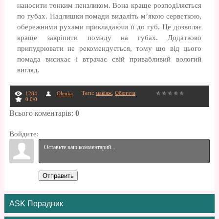
наносити тонким пензликом. Вона краще розподіляється
по губах. Надлишки помади видаліть м’якою серветкою,
обережними рухами прикладаючи її до губ. Це дозволяє
краще закріпити помаду на губах. Додатково
припудрювати не рекомендується, тому що від цього
помада висихає і втрачає свій привабливий вологий
вигляд.
Теги
:
макіяж
,
Обличчя
1284
Olenka
0.0
/
0
Всього коментарів
:
0
Войдите:
Отправить
ASK Порадник