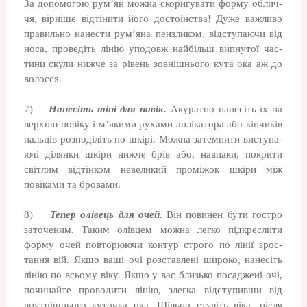
За допомогою рум’ян можна скоригувати форму облич­
чя, вірніше відтінити його достоїнства! Ду­же важливо
правильно нанести рум’яна пензликом, відступаючи від
носа, прове­діть лінію уподовж найбільш випнутої час­
тини скули нижче за рівень зовнішнього кута ока аж до
волосся.
7)
Нанесіть тіні для повік
. Акуратно нане­сіть їх на
верхню повіку і м’якими рухами аплікатора або кінчиків
пальців розподі­літь по шкірі. Можна затемнити виступа­
ючі ділянки шкіри нижче брів або, навпаки, покрити
світлим відтінком невеликий про­міжок шкіри між
повіками та бровами.
8)
Тепер олівець для очей
. Він повинен бути гостро
заточеним. Таким олівцем можна легко підкреслити
форму очей повторюючи контур строго по лінії зрос­
тання вій. Якщо ваші очі розставлені ши­роко, нанесіть
лінію по всьому віку. Якщо у вас близько посаджені очі,
починайте проводити лінію, злегка відступивши від
внутрішнього куточка ока. Щільно стуліть віка, після