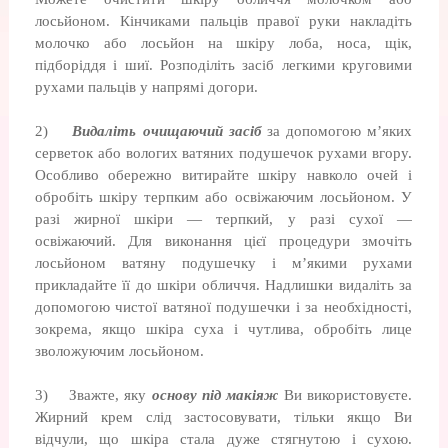
лосьйоном. Кінчиками пальців правої руки накладіть
молочко або лосьйон на шкіру лоба, носа, щік,
підборіддя і шиї. Розподіліть засіб легкими круговими
рухами пальців у напрямі догори.
2)
Видаліть очищаючий засіб
за допомогою м’яких
серветок або вологих ватяних подушечок рухами вгору.
Особливо обережно витирайте шкіру навколо очей і
обробіть шкіру терпким або освіжаю­чим лосьйоном. У
разі жирної шкіри — терпкий, у разі сухої —
освіжаючий. Для виконання цієї процедури змочіть
лосьйоном ватяну подушечку і м’якими рухами
прикладайте її до шкіри обличчя. Надлиш­ки видаліть за
допомогою чистої ватяної подушечки і за необхідності,
зокрема, якщо шкіра суха і чутлива, обробіть лице
зволожу­ючим лосьйоном.
3) Зважте, яку
основу під макіяж
Ви ви­користовуєте.
Жирний крем слід застосо­вувати, тільки якщо Ви
відчули, що шкіра стала дуже стягнутою і сухою.