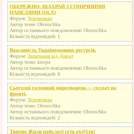
ОБЕРЕЖНО: ШАХРАЙ З СОНЯЧНИМИ
ПАНЕЛЯМИ (OLX)
Форум:
Теревенька
Автор теми: Olenochka
Автор останнього повідомлення: Olenochka
Кількість відповідей: 1
Важливість Україномовних ресурсів.
Форум:
Запитання від Дівчат
Автор теми: knopa
Автор останнього повідомлення: Olenochka
Кількість відповідей: 8
Сьогодні головний миротворець — солдат на
фронті.
Форум:
Теревенька
Автор теми: Olenochka
Автор останнього повідомлення: Olenochka
Кількість відповідей: 2
Типово Жиди пайслаті геть оx@їли!