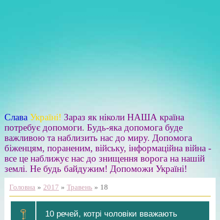
Слава
Україні!
Зараз як ніколи НАША країна
потребує допомоги. Будь-яка допомога буде
важливою та наблизить нас до миру. Допомога
біженцям, пораненим, війську, інформаційна війна -
все це наближує нас до знищення ворога на нашій
землі. Не будь байдужим! Допоможи Україні!
Головна
»
2017
»
Травень
»
18
10 речей, котрі чоловіки вважають