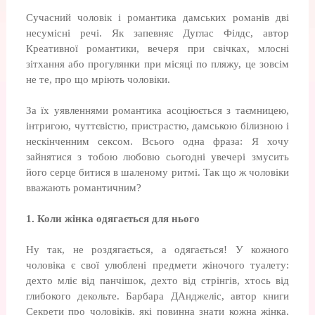
Сучасний чоловік і романтика дамських романів дві
несумісні речі. Як запевняє Дуглас Філдс, автор
Креативної романтики, вечеря при свічках, млосні
зітхання або прогулянки при місяці по пляжу, це зовсім
не те, про що мріють чоловіки.
За їх уявленнями романтика асоціюється з таємницею,
інтригою, чуттєвістю, пристрастю, дамською білизною і
нескінченним сексом. Всього одна фраза: Я хочу
зайнятися з тобою любовю сьогодні увечері змусить
його серце битися в шаленому ритмі. Так що ж чоловіки
вважають романтичним?
1. Коли жінка одягається для нього
Ну так, не роздягається, а одягається! У кожного
чоловіка є свої улюблені предмети жіночого туалету:
дехто мліє від панчішок, дехто від стрінгів, хтось від
глибокого декольте. Барбара ДАнджеліс, автор книги
Секрети про чоловіків, які повинна знати кожна жінка,