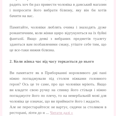
радить хоч би раз привести чоловіка в дамський магазин
і попросити його вибрати білизну, яку він би хотів
бачити на вас.
Памятайте, чоловіки люблять очима і знаходять дуже
романтичним, коли жінки щиро відгукуються на їх буйні
фантазії. Якщо деякі з вибраних предметів туалету
здаються вам позбавленими смаку, утіште себе тим, що
це все-таки нижня білизна.
2. Коли жінка час від часу торкається до нього
Ви памятаєте як в Приборканні норовливого дві пані
ніжно погладжували під столом ніжками головного
героя? Ось це те саме, про що чоловіки мріють. Якщо
ви кладете свою ручку на спинку його стільця і ніжно
погладжуєте його по плечу, то на невербальній мові для
чоловіка це означає, що ви приймаєте його і жадаєте.
Але не перестарайтеся: не вартує, сидячи за столиком в
ресторані, лізти до н
...
Читати далі »