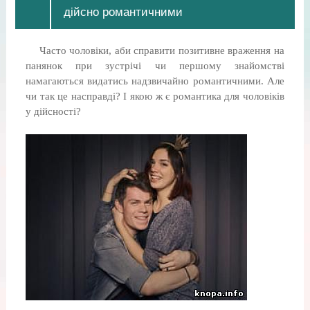
дійсно романтичними
Часто чоловіки, аби справити позитивне враження на
панянок при зустрічі чи першому знайомстві
намагаються видатись надзвичайно романтичними. Але
чи так це насправді? І якою ж є романтика для чоловіків
у дійсності?