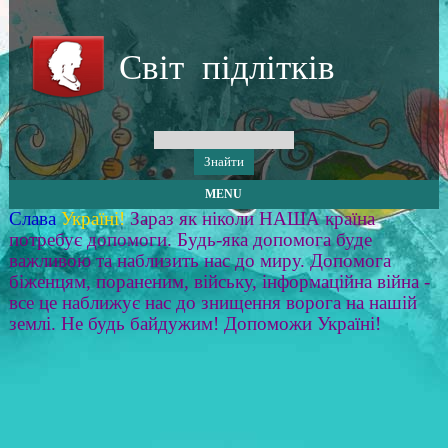
Світ підлітків
MENU
Слава
Україні!
Зараз як ніколи НАША країна
потребує допомоги. Будь-яка допомога буде
важливою та наблизить нас до миру. Допомога
біженцям, пораненим, війську, інформаційна війна -
все це наближує нас до знищення ворога на нашій
землі. Не будь байдужим! Допоможи Україні!