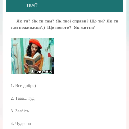
там?
Як ти? Як ти там? Як твої справи? Що ти? Як ти
там поживаєш?:) Що нового? Як життя?
1. Все добре)
2. Тааа... гуд
3. Заєбісь
4. Чудесно