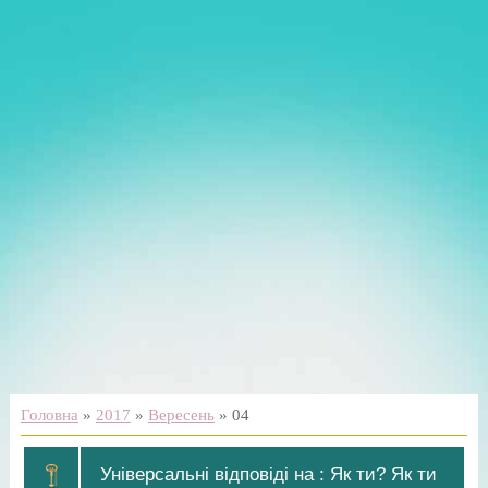
Головна
»
2017
»
Вересень
»
04
Універсальні відповіді на : Як ти? Як ти