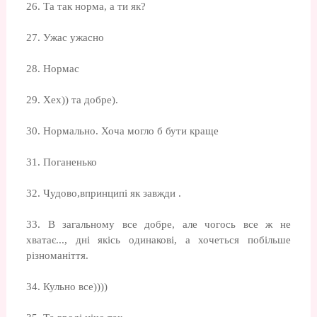
26. Та так норма, а ти як?
27. Ужас ужасно
28. Нормас
29. Хех)) та добре).
30. Нормально. Хоча могло б бути краще
31. Поганенько
32. Чудово,впринципі як завжди .
33. В загальному все добре, але чогось все ж не
хватає..., дні якісь одинакові, а хочеться побільше
різноманіття.
34. Кульно все))))