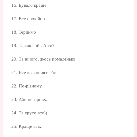
16. Бувало краще
17. Все спокійно
18. Терпимо
19. Та,так собі. А ти?
20. Та нічого, якось помаленько
21. Все класно,все збс
22. По-різному.
23. Аби не гірше..
24. Та круто все))
25. Краще всіх.