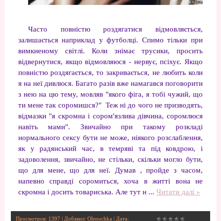
Часто повністю роздягатися відмовляється,
залишається наприклад у футболці. Спимо тільки при
вимкненому світлі. Коли знімає трусики, просить
відвернутися, якщо відмовляюся - нервує, псіхує. Якщо
повністю роздягається, то закривається, не любить коли
я на неї дивлюся. Багато разів вже намагався поговорити
з нею на цю тему, мовляв "якого фіга, я тобі чужий, що
ти мене так соромишся?" Теж ні до чого не призводять,
відмазки "я скромна і сором'язлива дівчина, соромлюся
навіть мами". Звичайно при такому розкладі
нормального сексу бути не може, ніякого розслаблення,
як у радянський час, в темряві та під ковдрою, і
задоволення, звичайно, не стільки, скільки могло бути,
що для мене, що для неї. Думав , пройде з часом,
напевно справді соромиться, хоча в житті вона не
скромна і досить товариська. Але тут н
...
Читати далі »
Просмотров: 1397 | Добавил:
Olenochka
| Дата: