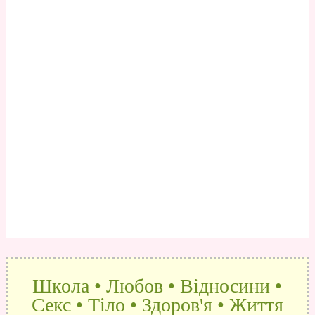
Школа • Любов • Відносини •
Секс • Тіло • Здоров'я • Життя