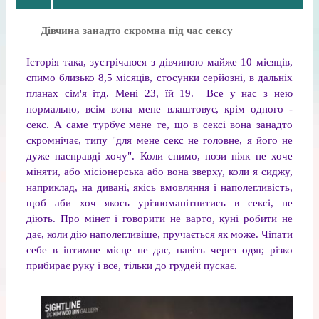
Дівчина занадто скромна під час сексу
Історія така, зустрічаюся з дівчиною майже 10 місяців,
спимо близько 8,5 місяців, стосунки серйозні, в дальніх
планах сім'я ітд. Мені 23, їй 19. Все у нас з нею
нормально, всім вона мене влаштовує, крім одного -
секс. А саме турбує мене те, що в сексі вона занадто
скромнічає, типу "для мене секс не головне, я його не
дуже насправді хочу". Коли спимо, пози ніяк не хоче
міняти, або місіонерська або вона зверху, коли я сиджу,
наприклад, на дивані, якісь вмовляння і наполегливість,
щоб аби хоч якось урізноманітнитись в сексі, не
діють. Про мінет і говорити не варто, куні робити не
дає, коли дію наполегливіше, пручається як може. Чіпати
себе в інтимне місце не дає, навіть через одяг, різко
прибирає руку і все, тільки до грудей пускає.