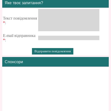
Яке твоє запитання?
Текст повідомлення
*
:
E-mail відправника
*
:
Спонсори