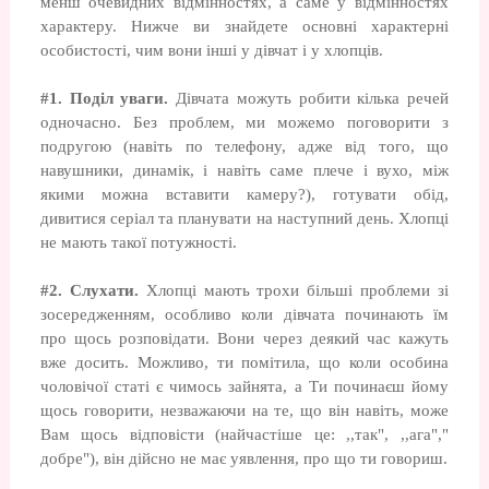
менш очевидних відмінностях, а саме у відмінностях
характеру. Нижче ви знайдете основні характерні
особистості, чим вони інші у дівчат і у хлопців.
#1. Поділ уваги.
Дівчата можуть робити кілька речей
одночасно. Без проблем, ми можемо поговорити з
подругою (навіть по телефону, адже від того, що
навушники, динамік, і навіть саме плече і вухо, між
якими можна вставити камеру?), готувати обід,
дивитися серіал та планувати на наступний день. Хлопці
не мають такої потужності.
#2. Слухати.
Хлопці мають трохи більші проблеми зі
зосередженням, особливо коли дівчата починають їм
про щось розповідати. Вони через деякий час кажуть
вже досить. Можливо, ти помітила, що коли особина
чоловічої статі є чимось зайнята, а Ти починаєш йому
щось говорити, незважаючи на те, що він навіть, може
Вам щось відповісти (найчастіше це: ,,так", ,,ага","
добре"), він дійсно не має уявлення, про що ти говориш.