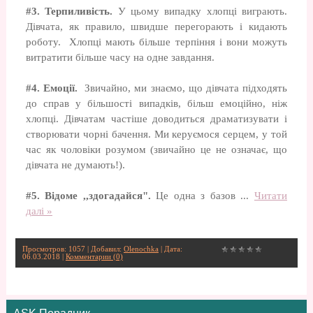
#3. Терпиливість.
У цьому випадку хлопці виграють.
Дівчата, як правило, швидше перегорають і кидають
роботу. Хлопці мають більше терпіння і вони можуть
витратити більше часу на одне завдання.
#4. Емоції.
Звичайно, ми знаємо, що дівчата підходять
до справ у більшості випадків, більш емоційно, ніж
хлопці. Дівчатам частіше доводиться драматизувати і
створювати чорні бачення. Ми керуємося серцем, у той
час як чоловіки розумом (звичайно це не означає, що
дівчата не думають!).
#5. Відоме ,,здогадайся".
Це одна з базов
...
Читати
далі »
Просмотров: 1057 | Добавил:
Olenochka
| Дата:
06.03.2018
|
Комментарии (0)