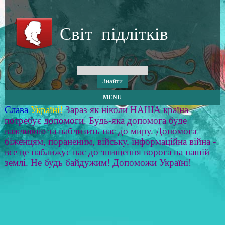
Світ підлітків
MENU
Слава
Україні!
Зараз як ніколи НАША країна
потребує допомоги. Будь-яка допомога буде
важливою та наблизить нас до миру. Допомога
біженцям, пораненим, війську, інформаційна війна -
все це наближує нас до знищення ворога на нашій
землі. Не будь байдужим! Допоможи Україні!