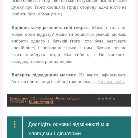
пізно спливе, і тоді Твої батьки, безумовно змінять свою
думку про Твого хлопця (в гіршу сторону, адже ніхто не
любить бути обманутим).
Виріши, кому розповіж свій секрет.
Мамі, татові, чи,
може, обом відразу? Якщо ти боїшся їх реакції, можеш
вибрати одного з батьків (того, хто буде реагувати
спокійніше) і поговори тільки з ним. Батьки, звісно
якось прийдуть згоди між собою, а Ви уникнете
скандалу і непотрібних нервів.
Виберіть підходящий момент.
Не варто інформувати
батьків про хлопця в спішці (наприклад
...
Читати далі »
Просмотров: 1216 | Добавил:
Olenochka
| Дата:
06.03.2018
|
Комментарии (0)
Дослідіть основні відмінності між
хлопцями і дівчатами.