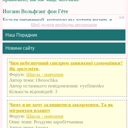
Щоб додати необхідна авторизація
Наш Порадник
Новини сайту
Чим небезпечний синдром заниженої самооцінки?
Як зрозуміти,
Форум:
Школа - навчання
Автор теми: Olenochka
Автор останнього повідомлення: vyefimenko
Кількість відповідей: 3
Чому я не хочу залишитися закордоном. Та як
мігрантам влашту
Форум:
Школа - навчання
Опис теми: Роздуми заробітчанина
Автор теми: knopa