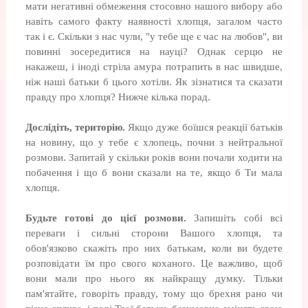
мати негативні обмеження стосовно нашого вибору або
навіть самого факту наявності хлопця, загалом часто
так і є. Скільки з нас чули, "у тебе ще є час на любов", ви
повинні зосередитися на науці? Однак серцю не
накажеш, і іноді стріла амура потрапить в нас швидше,
ніж наші батьки б цього хотіли. Як зізнатися та сказати
правду про хлопця? Нижче кілька порад.
Дослідіть, територію.
Якщо дуже боїшся реакції батьків
на новину, що у тебе є хлопець, почни з нейтральної
розмови. Запитай у скільки років вони почали ходити на
побачення і що б вони сказали на те, якщо б Ти мала
хлопця.
Будьте готові до цієї розмови.
Запишіть собі всі
переваги і сильні сторони Вашого хлопця, та
обов'язково скажіть про них батькам, коли ви будете
розповідати їм про свого коханого. Це важливо, щоб
вони мали про нього як найкращу думку. Тільки
пам'ятайте, говоріть правду, тому що брехня рано чи