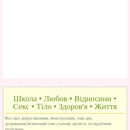
Школа • Любов • Відносини •
Секс • Тіло • Здоров'я • Життя
Все про дорослішання, менструацію, такі дні,
дозрівання,безпечний секс,статеву зрілість та підліткові
проблеми