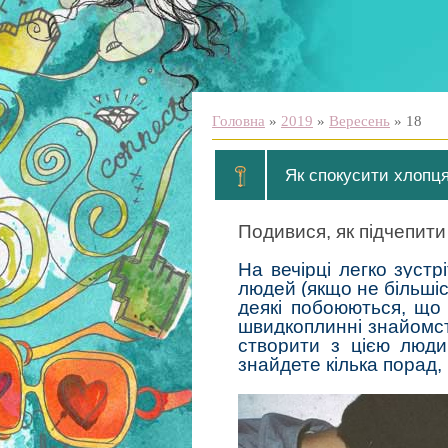
Головна
»
2019
»
Вересень
»
18
Як спокусити хлопця
Подивися, як підчепити 
На вечірці легко зуст
людей (якщо не більшіс
деякі побоюються, що 
швидкоплинні знайомств
створити з цією люди
знайдете кілька порад,