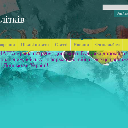
літків
ворення
Цікаві цитати
Статті
Новини
Фотоальбом
 НАША країна потребує допомоги. Будь-яка допомога б
ораненим, війську, інформаційна війна - все це наближ
м! Допоможи Україні!