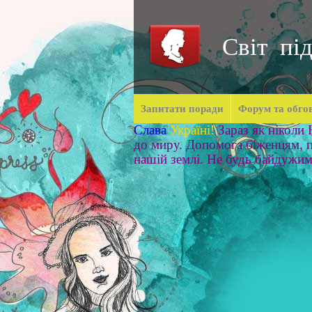
Світ під
Запитати поради
Форум та обго
Слава
Україні!
Зараз як ніколи
до миру. Допомога біженцям, п
нашій землі. Не будь байдужи