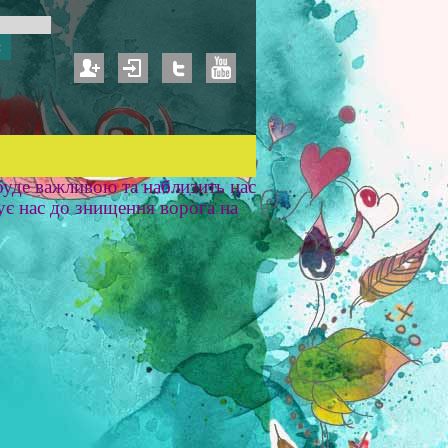
уде важливою та наблизить нас
ує нас до знищення ворога на