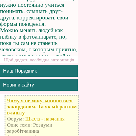
Щоб додати необхідна авторизація
Наш Порадник
Новини сайту
Чому я не хочу залишитися
закордоном. Та як мігрантам
влашту
Форум:
Школа - навчання
Опис теми: Роздуми
заробітчанина