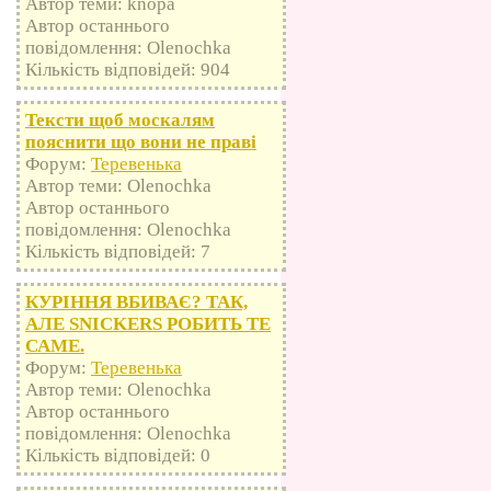
Автор теми: knopa
Автор останнього
повідомлення: Olenochka
Кількість відповідей: 904
Тексти щоб москалям
пояснити що вони не праві
Форум:
Теревенька
Автор теми: Olenochka
Автор останнього
повідомлення: Olenochka
Кількість відповідей: 7
КУРІННЯ ВБИВАЄ? ТАК,
АЛЕ SNICKERS РОБИТЬ ТЕ
САМЕ.
Форум:
Теревенька
Автор теми: Olenochka
Автор останнього
повідомлення: Olenochka
Кількість відповідей: 0