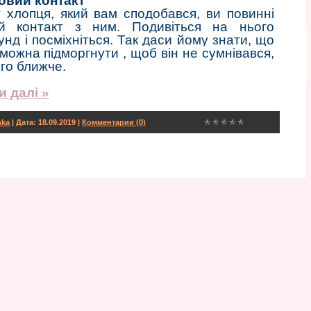
ровий контакт
 хлопця, який вам сподобався, ви повинні
ий контакт з ним. Подивіться на нього
унд і посміхніться. Так даси йому знати, що
ж можна підморгнути , щоб він не сумнівався,
го ближче.
и далі »
hka
| Дата:
18.09.2019
|
Комментарии (0)