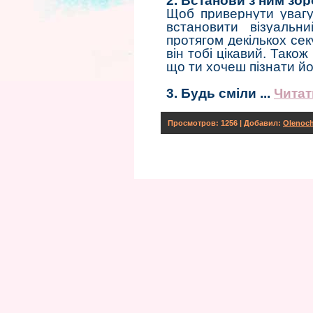
2. Встанови з ним зо
Щоб привернути увагу
встановити візуальн
протягом декількох сек
він тобі цікавий. Тако
що ти хочеш пізнати йо
3. Будь сміли
...
Читат
Просмотров: 1256 | Добавил:
Olenoc