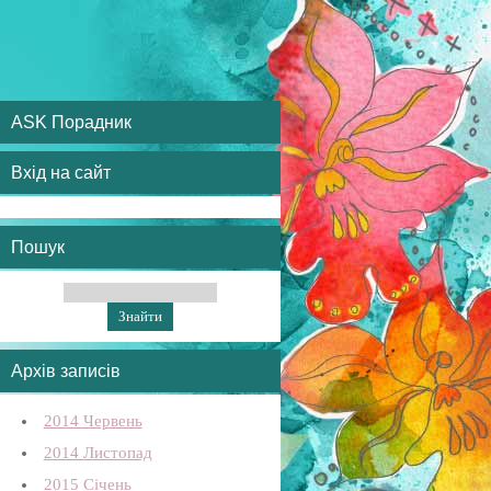
ASK Порадник
Вхід на сайт
Пошук
Архів записів
2014 Червень
2014 Листопад
2015 Січень