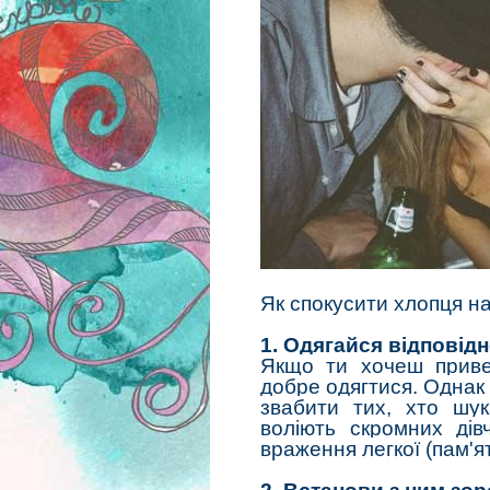
Як спокусити хлопця на
1. Одягайся відповід
Якщо ти хочеш привер
добре одягтися. Однак
звабити тих, хто шук
воліють скромних дів
враження легкої (пам'ят