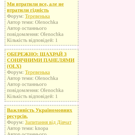
Ми втратили все, але не
втратили гідність
Форум:
Теревенька
Автор теми: Olenochka
Автор останнього
повідомлення: Olenochka
Кількість відповідей: 1
ОБЕРЕЖНО: ШАХРАЙ З
СОНЯЧНИМИ ПАНЕЛЯМИ
(OLX)
Форум:
Теревенька
Автор теми: Olenochka
Автор останнього
повідомлення: Olenochka
Кількість відповідей: 1
Важливість Україномовних
ресурсів.
Форум:
Запитання від Дівчат
Автор теми: knopa
Автор останнього