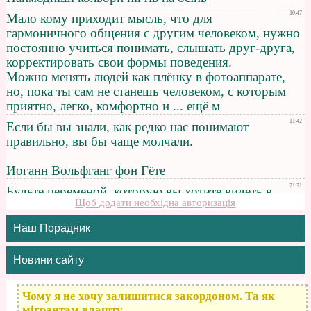
Щоб додати необхідна авторизація
Наш Порадник
Новини сайту
Чому я не хочу залишитися закордоном. Та як
мігрантам влашту