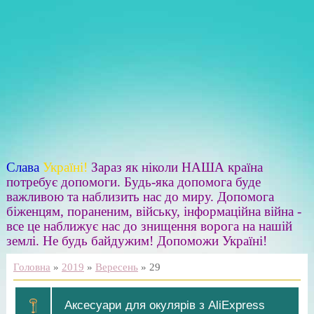
Слава
Україні!
Зараз як ніколи НАША країна
потребує допомоги. Будь-яка допомога буде
важливою та наблизить нас до миру. Допомога
біженцям, пораненим, війську, інформаційна війна -
все це наближує нас до знищення ворога на нашій
землі. Не будь байдужим! Допоможи Україні!
Головна
»
2019
»
Вересень
»
29
Аксесуари для окулярів з AliExpress