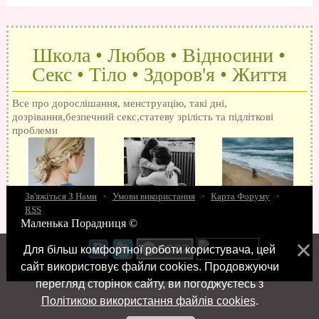
Школа • Любов • Відносини •
Секс • Тіло • Здоров'я • Життя
Все про дорослішання, менструацію, такі дні,
дозрівання,безпечний секс,статеву зрілість та підліткові
проблеми
Зв'яжіться З Нами
·
Умови використання
·
Карта Форуму
·
RSS
Маленька Порадниця ©
15 запитань про секс
Як досягти оргазм
Біль при сексі
Анальний секс
Про
поцілунки
Позбуваємось синців
завагітніти після першого разу
Хлопець хоче сексу
Як
Для більш комфортної роботи користувача, цей
робити мінєт
"Люблю" і "кохаю" різниця
Про перший секс
Займатися сексом
сайт використовує файли cookies. Продовжуючи
перегляд сторінок сайту, ви погоджуєтесь з
Політикою використання файлів cookies
.