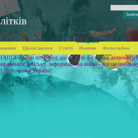
літків
ворення
Цікаві цитати
Статті
Новини
Фотоальбом
 НАША країна потребує допомоги. Будь-яка допомога б
ораненим, війську, інформаційна війна - все це наближ
м! Допоможи Україні!