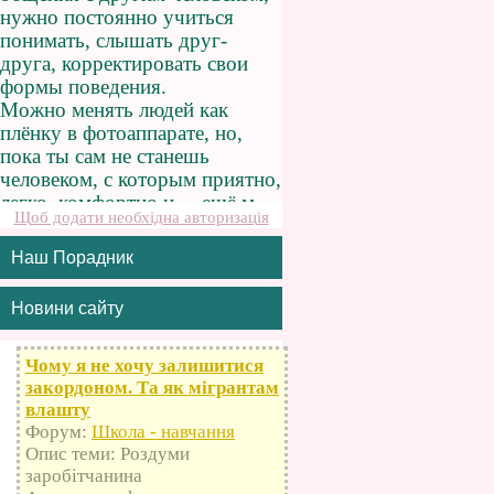
Щоб додати необхідна авторизація
Наш Порадник
Новини сайту
Чому я не хочу залишитися
закордоном. Та як мігрантам
влашту
Форум:
Школа - навчання
Опис теми: Роздуми
заробітчанина