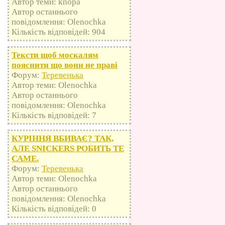
Автор теми: knopa
Автор останнього
повідомлення: Olenochka
Кількість відповідей: 904
Тексти щоб москалям
пояснити що вони не праві
Форум:
Теревенька
Автор теми: Olenochka
Автор останнього
повідомлення: Olenochka
Кількість відповідей: 7
КУРІННЯ ВБИВАЄ? ТАК,
АЛЕ SNICKERS РОБИТЬ ТЕ
САМЕ.
Форум:
Теревенька
Автор теми: Olenochka
Автор останнього
повідомлення: Olenochka
Кількість відповідей: 0