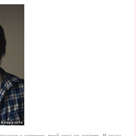
ічалася з хлопцем, який мені не довіряв. Я знала,