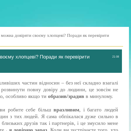
 можна довіряти своєму хлопцеві? Поради як перевірити
воєму хлопцеві? Поради як перевірити
21:08
ливіших частин відносин – без неї складно взагалі
 розвинути повну довіру до людини, це зовсім не
жко, особливо якщо ти
образив/зрадив
в минулому.
 ви робите себе більш
вразливим
, і багато людей
дин з тих людей. Я сама обпікалася дуже сильно в
близьких друзів так і партнерів, і це змусило мене
 те
, я довіряю зараз
. Коли ви зустрічаєте того, хто