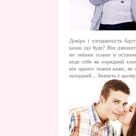
Довіра і узгодженість йдут
казав що буде? Він дзвони
не змінює плани в останню
веде себе як порядний хло
він одного тижня каже, як 
холодний... Значить є цьом