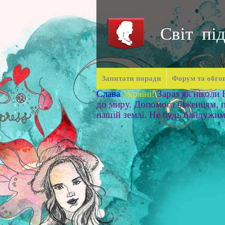
Світ під
Запитати поради
Форум та обго
Слава
Україні!
Зараз як ніколи
до миру. Допомога біженцям, п
нашій землі. Не будь байдужи