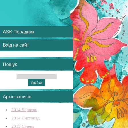
ASK Порадник
Вхід на сайт
Пошук
Архів записів
2014 Червень
2014 Листопад
2015 Січень