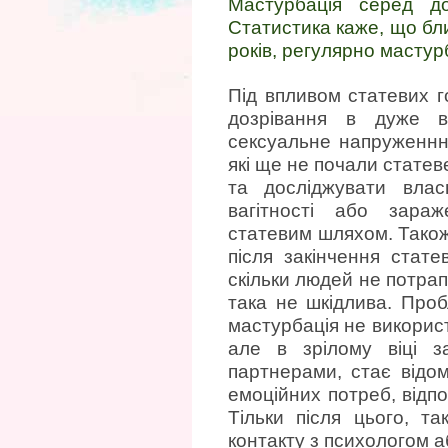
Мастурбація серед до
Статистика каже, що бли
років, регулярно мастур
Під впливом статевих г
дозрівання в дуже ве
сексуальне напруженнн
які ще не почали статеве
та досліджувати влас
вагітності або зара
статевим шляхом. Також
після закінчення стат
скільки людей не потрап
така не шкідлива. Про
мастурбація не викорис
але в зрілому віці з
партнерами, стає від
емоційних потреб, відпо
Тільки після цього, т
контакту з психологом а