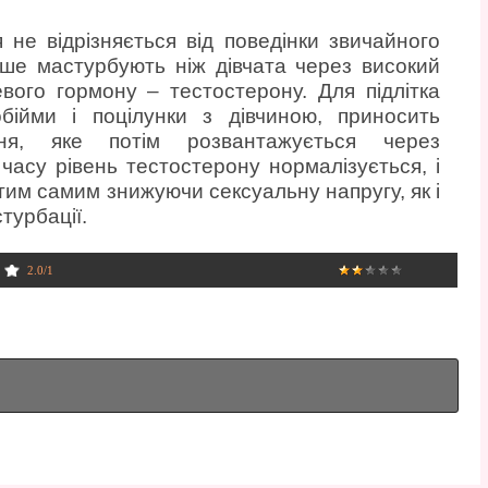
 не відрізняється від поведінки звичайного
тіше мастурбують ніж дівчата через високий
евого гормону – тестостерону. Для підлітка
обійми і поцілунки з дівчиною, приносить
ня, яке потім розвантажується через
часу рівень тестостерону нормалізується, і
тим самим знижуючи сексуальну напругу, як і
турбації.
2.0
/
1