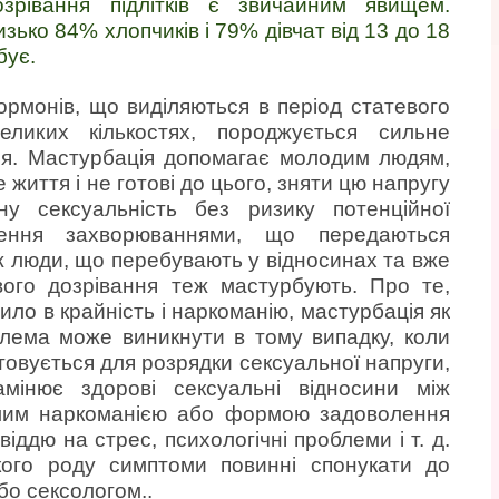
зрівання підлітків є звичайним явищем.
зько 84% хлопчиків і 79% дівчат від 13 до 18
бує.
ормонів, що виділяються в період статевого
ликих кількостях, породжується сильне
я. Мастурбація допомагає молодим людям,
 життя і не готові до цього, зняти цю напругу
ну сексуальність без ризику потенційної
ження захворюваннями, що передаються
 люди, що перебувають у відносинах та вже
евого дозрівання теж мастурбують. Про те,
ило в крайність і наркоманію, мастурбація як
блема може виникнути в тому випадку, коли
товується для розрядки сексуальної напруги,
амінює здорові сексуальні відносини між
омим наркоманією або формою задоволення
віддю на стрес, психологічні проблеми і т. д.
акого роду симптоми повинні спонукати до
бо сексологом..