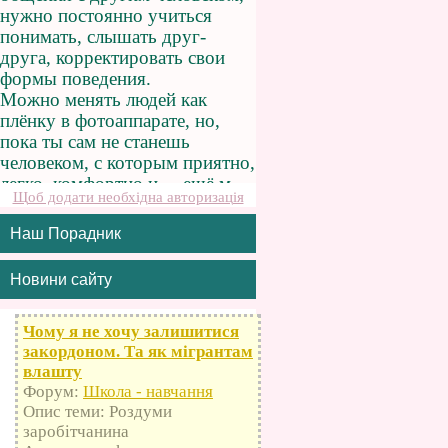
Щоб додати необхідна авторизація
Наш Порадник
Новини сайту
Чому я не хочу залишитися
закордоном. Та як мігрантам
влашту
Форум:
Школа - навчання
Опис теми: Роздуми
заробітчанина