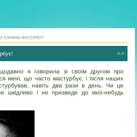
у хлопець мастурбує!
рбує!
01:27
ещодавно я говорила зі своїм другом про
вся мені, що часто мастурбує, і після наших
астурбував, навіть два рази в день. Чи це
е шкідливо і не призведе до якої-небудь