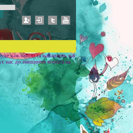
уде важливою та наблизить нас
ує нас до знищення ворога на