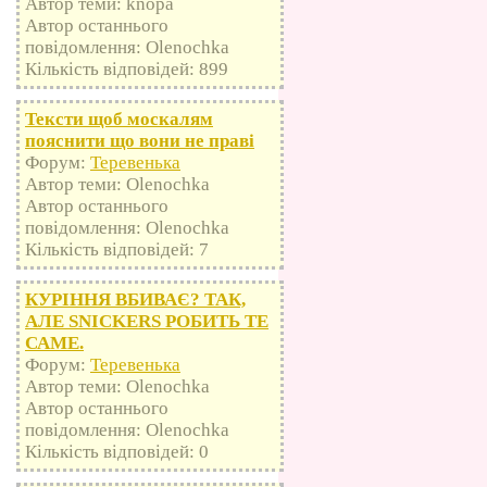
Автор теми: knopa
Автор останнього
повідомлення: Olenochka
Кількість відповідей: 899
Тексти щоб москалям
пояснити що вони не праві
Форум:
Теревенька
Автор теми: Olenochka
Автор останнього
повідомлення: Olenochka
Кількість відповідей: 7
КУРІННЯ ВБИВАЄ? ТАК,
АЛЕ SNICKERS РОБИТЬ ТЕ
САМЕ.
Форум:
Теревенька
Автор теми: Olenochka
Автор останнього
повідомлення: Olenochka
Кількість відповідей: 0