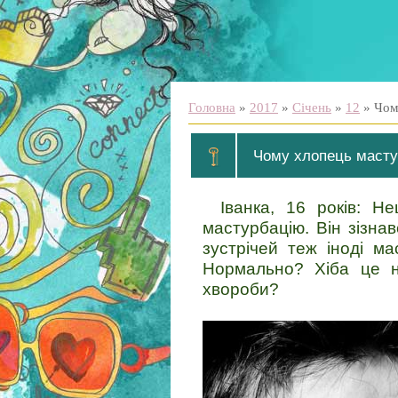
Головна
»
2017
»
Січень
»
12
» Чом
Чому хлопець масту
Іванка, 16 років: Н
мастурбацію. Він зізна
зустрічей теж іноді м
Нормально? Хіба це н
хвороби?