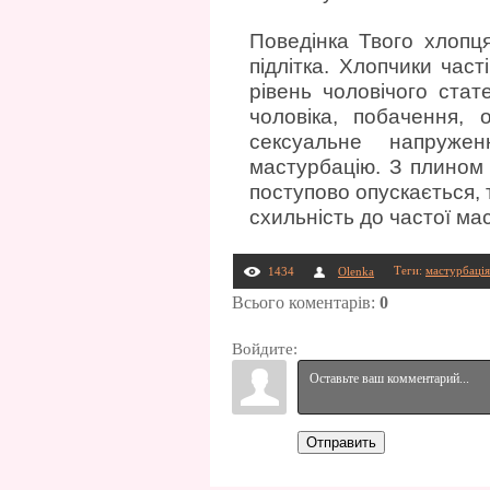
Поведінка Твого хлопця
підлітка. Хлопчики час
рівень чоловічого стат
чоловіка, побачення, 
сексуальне напружен
мастурбацію. З плином 
поступово опускається, 
схильність до частої мас
Теги
:
мастурбація
1434
Olenka
Всього коментарів
:
0
Войдите:
Отправить