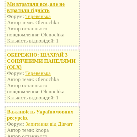
Ми втратили все, але не
втратили гідність
Форум:
Теревенька
Автор теми: Olenochka
Автор останнього
повідомлення: Olenochka
Кількість відповідей: 1
ОБЕРЕЖНО: ШАХРАЙ З
СОНЯЧНИМИ ПАНЕЛЯМИ
(OLX)
Форум:
Теревенька
Автор теми: Olenochka
Автор останнього
повідомлення: Olenochka
Кількість відповідей: 1
Важливість Україномовних
ресурсів.
Форум:
Запитання від Дівчат
Автор теми: knopa
Автор останнього