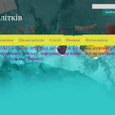
літків
ворення
Цікаві цитати
Статті
Новини
Фотоальбом
 НАША країна потребує допомоги. Будь-яка допомога б
ораненим, війську, інформаційна війна - все це наближ
м! Допоможи Україні!