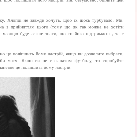
, щоб поліпшити його настрій, він, безумовно, оцінить цей
ку. Хлопці не завжди хочуть, щоб їх щось турбувало. Ми,
ема з прийняттям цього (тому що як так можна не хотіти
му хлопцю буде легше знати, що ти його підтримаєш , та є
чно це поліпшить йому настрій, якщо ви дозволите вибрати,
кби матч. Якщо ви не є фанатом футболу, то спробуйте
напевне це поліпшить йому настрій.