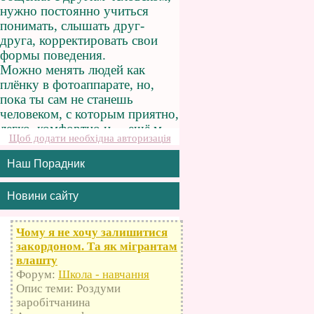
Щоб додати необхідна авторизація
Наш Порадник
Новини сайту
Чому я не хочу залишитися
закордоном. Та як мігрантам
влашту
Форум:
Школа - навчання
Опис теми: Роздуми
заробітчанина