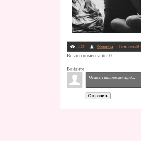
Теги
:
настрій
1126
Olenochka
Всього коментарів
:
0
Войдите:
Отправить