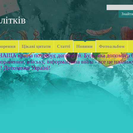
літків
ворення
Цікаві цитати
Статті
Новини
Фотоальбом
 НАША країна потребує допомоги. Будь-яка допомога б
ораненим, війську, інформаційна війна - все це наближ
м! Допоможи Україні!