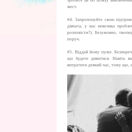
зробите це по шляху виключення
жест.
#4. Запропонуйте свою підтрим
дівчата, у нас невелика пробл
розповісти?). Безумовно, твоє
поруч.
#5. Віддай йому пульт. Безпере
що будете дивитися. Навіть я
витратити деякий час, тому що, 