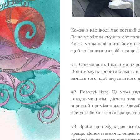
Кожен з нас іноді має поганий 
Ваша улюблена людина має погани
би ти могла поліпшити йому нас
щоб поліпшити настрій хлопцеві.
#1. Обійми його. Інколи ми не р
Вони можуть зробити більше, ні
замість того, щоб змусити його д
#2. Погодуй його. Це може зву
голодними (втім, дівчата теж 
короткий проміжок часу. Звича
відчує себе хоч трохи краще, то 
#3. Зроби що-небудь для ньог
краще. Допомагагння хлопцеві не