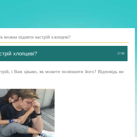
к можна підняти настрій хлопцеві?
стрій хлопцеві?
17:06
рій, і Вам цікаво, як можете поліпшити його? Відповідь ви