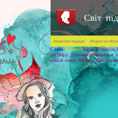
Світ під
Запитати поради
Форум та обго
Слава
Україні!
Зараз як ніколи
до миру. Допомога біженцям, п
нашій землі. Не будь байдужи