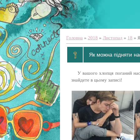
Головна
»
2018
»
Листопад
»
18
» Я
Як можна підняти на
У вашого хлопця поганий наст
знайдете в цьому записі!