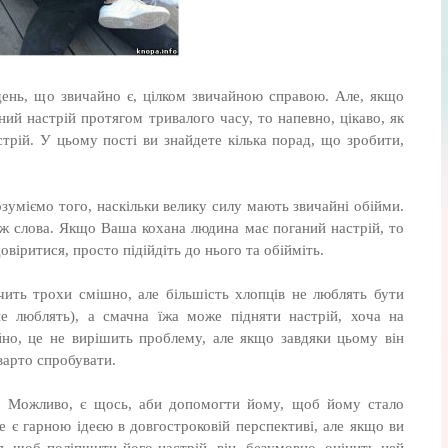
день, що звичайно є, цілком звичайною справою. Але, якщо
й настрій протягом тривалого часу, то напевно, цікаво, як
трій. У цьому пості ви знайдете кілька порад, що зробити,
озуміємо того, наскільки велику силу мають звичайні обійми.
ж слова. Якщо Ваша кохана людина має поганий настрій, то
овіритися, просто підійдіть до нього та обійміть.
чить трохи смішно, але більшість хлопців не люблять бути
не люблять), а смачна їжа може підняти настрій, хоча на
йно, це не вирішить проблему, але якщо завдяки цьому він
варто спробувати.
о. Можливо, є щось, аби допомогти йому, щоб йому стало
 є гарною ідеєю в довгостроковій перспективі, але якщо ви