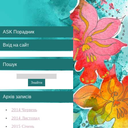
ASK Порадник
Вхід на сайт
Пошук
Архів записів
2014 Червень
2014 Листопад
2015 Січень