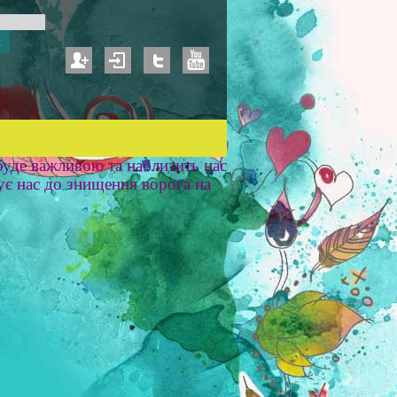
уде важливою та наблизить нас
ує нас до знищення ворога на