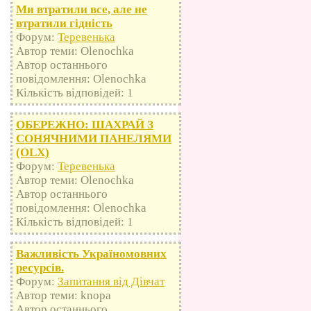
Ми втратили все, але не
втратили гідність
Форум:
Теревенька
Автор теми: Olenochka
Автор останнього
повідомлення: Olenochka
Кількість відповідей: 1
ОБЕРЕЖНО: ШАХРАЙ З
СОНЯЧНИМИ ПАНЕЛЯМИ
(OLX)
Форум:
Теревенька
Автор теми: Olenochka
Автор останнього
повідомлення: Olenochka
Кількість відповідей: 1
Важливість Україномовних
ресурсів.
Форум:
Запитання від Дівчат
Автор теми: knopa
Автор останнього