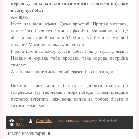
переляку вона зацікавиться чмом(з її розуміння), яке
її замучує? Як?
Аж ніяк.
Ігнор дає іноді ефект. Дуже простий. Пропав хлопець,
немає його і все тут. І чисто цікавість, мовляв куди ж це
він пропав такий хороший? Бігав тут бігав за мною і
пропав? Може іншу якусь знайшов?
І баба починає накручувати себе. І як у мультфільмі :
Навіщо я корівка тебе продаю, така корова потрібна
самому.
Але це дає лише тимчасовий ефект, і то не завжди.
Виходить, що хочеш багато, а робити нічого не
збираєшся. Ну так чекай з моря погоди. Тільки швидше
пустелю затопить, ніж вона почне за тобою бігати з
такими темпами.
Теги
:
стосунки
,
повернути
1109
Olenochka
0.0
/
0
Всього коментарів
:
0