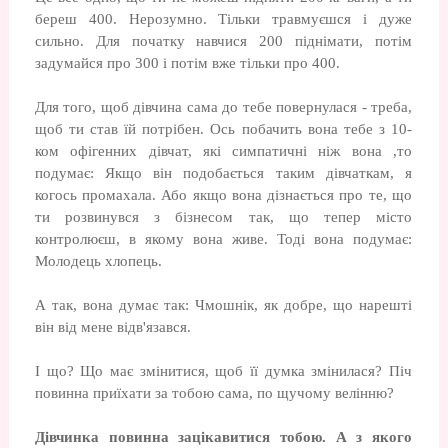
береш 400. Нерозумно. Тільки травмуєшся і дуже
сильно. Для початку навчися 200 піднімати, потім
задумайся про 300 і потім вже тільки про 400.
Для того, щоб дівчина сама до тебе повернулася - треба,
щоб ти став їй потрібен. Ось побачить вона тебе з 10-
ком офігенних дівчат, які симпатичні ніж вона ,то
подумає: Якщо він подобається таким дівчаткам, я
когось промахала. Або якщо вона дізнається про те, що
ти розвинувся з бізнесом так, що тепер місто
контролюєш, в якому вона живе. Тоді вона подумає:
Молодець хлопець.
А так, вона думає так: Чмошнік, як добре, що нарешті
він від мене відв'язався.
І що? Що має змінитися, щоб її думка змінилася? Піч
повинна приїхати за тобою сама, по щучому велінню?
Дівчинка повинна зацікавитися тобою. А з якого