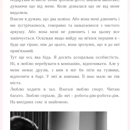
думаючи що від мене. Коли дізналася що не від мене
видалила.
Власне я думаю, що два шляхи. Або вона мені дзвонить і
ми зустрічаємося, говоримо та намагаємося з чистого
аркушу. Або вона мені не дзвонить і на цьому все
закінчується. Оскільки якщо вийду на зв'язок першим я -
буде ще гірше, ніж до цього, вона зрозуміє, що я до неї
прив'язаний.
Тут ще ось яка біда. Я досить асоціальна особистість.
Ні, я люблю перебувати в компаніях, відпочивати. Але у
мене немає друзів, з ким я міг би піти на гулянки,
відпочити в барі. У неї ж навпаки. Її знає мало не пів
міста.
Люблю ходити в зал. Взагалі люблю спорт. Читаю
багато. Люблю серіали. До неї - робота-дім-робота-дім.
На вихідних секс зі знайомою.