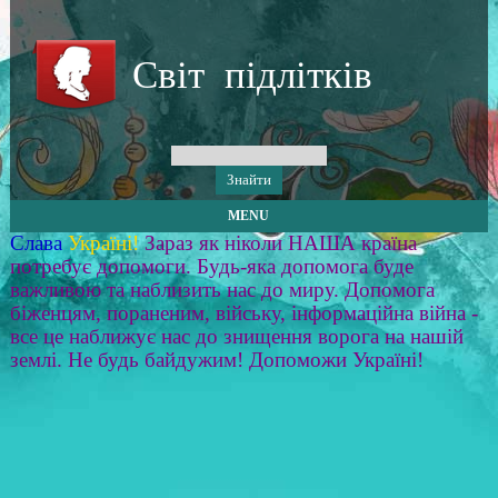
Світ підлітків
MENU
Слава
Україні!
Зараз як ніколи НАША країна
потребує допомоги. Будь-яка допомога буде
важливою та наблизить нас до миру. Допомога
біженцям, пораненим, війську, інформаційна війна -
все це наближує нас до знищення ворога на нашій
землі. Не будь байдужим! Допоможи Україні!