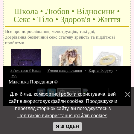
Школа • Любов • Відносини •
Секс • Тіло • Здоров'я • Життя
Все про дорослішання, менструацію, такі дні,
дозрівання,безпечний секс,статеву зрілість та підліткові
проблеми
Зв'яжіться З Нами
·
Умови використання
·
Карта Форуму
·
RSS
Маленька Порадниця ©
15 запитань про секс
Як досягти оргазм
Біль при сексі
Анальний секс
Про
поцілунки
Позбуваємось синців
завагітніти після першого разу
Хлопець хоче сексу
Як
Для більш комфортної роботи користувача, цей
робити мінєт
"Люблю" і "кохаю" різниця
Про перший секс
Займатися сексом
сайт використовує файли cookies. Продовжуючи
перегляд сторінок сайту, ви погоджуєтесь з
Політикою використання файлів cookies
.
Я ЗГОДЕН