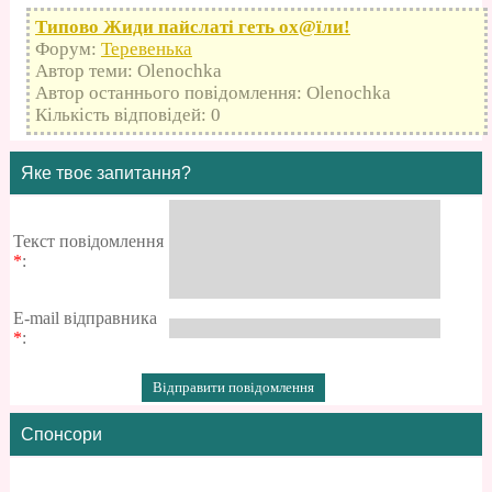
Типово Жиди пайслаті геть оx@їли!
Форум:
Теревенька
Автор теми: Olenochka
Автор останнього повідомлення: Olenochka
Кількість відповідей: 0
Яке твоє запитання?
Текст повідомлення
*
:
E-mail відправника
*
:
Спонсори