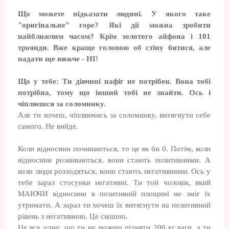
Що можете підказати людині. У якого таке
"оригінальне" горе? Які дії можна зробити
найближчим часом? Крім золотого айфона і 101
троянди. Вже краще головою об стіну битися, але
падати ще нижче - НІ!
Що у тебе: Ти дівчині нафіг не потрібен. Вона тобі
потрібна, тому що інший тобі не знайти. Ось і
чіпляєшся за соломинку.
Але ти хочеш, чіпляючись за соломинку, витягнути себе
самого. Не вийде.
Коли відносини починаються, то це як би 0. Потім, коли
відносини розвиваються, вони стають позитивними. А
коли люди розходяться, вони стають негативними. Ось у
тебе зараз стосунки негативні. Ти той чоловік, який
МАЮЧИ відносини в позитивній площині не зміг їх
утримати. А зараз ти хочеш їх витягнути на позитивний
рівень з негативною. Це смішно.
Це все одно, що ти не можеш підняти 200 кг ваги, а ти