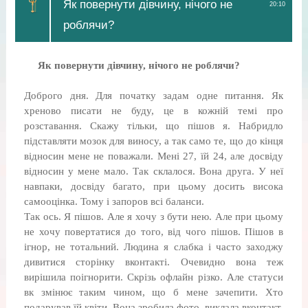
Як повернути дівчину, нічого не
20:10
роблячи?
Як повернути дівчину, нічого не роблячи?
Доброго дня. Для початку задам одне питання. Як
хреново писати не буду, це в кожній темі про
розставання. Скажу тільки, що пішов я. Набридло
підставляти мозок для виносу, а так само те, що до кінця
відносин мене не поважали. Мені 27, їй 24, але досвіду
відносин у мене мало. Так склалося. Вона друга. У неї
навпаки, досвіду багато, при цьому досить висока
самооцінка. Тому і запоров всі баланси.
Так ось. Я пішов. Але я хочу з бути нею. Але при цьому
не хочу повертатися до того, від чого пішов. Пішов в
ігнор, не тотальний. Людина я слабка і часто заходжу
дивитися сторінку вконтакті. Очевидно вона теж
вирішила поігнорити. Скрізь офлайн різко. Але статуси
вк змінює таким чином, що б мене зачепити. Хто
подарував їй квіти. Вона зробила фото, виклала вконтакт,