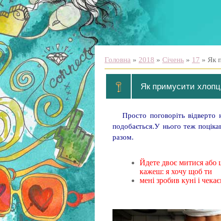
Головна
»
2018
»
Січень
»
17
» Як п
Як примусити хлопця
Просто поговоріть відверто 
подобається.У нього теж поцікав
разом.
Йдете двоє митися або щ
кажеш: я хочу щоб ти
мені зробив куні і чека