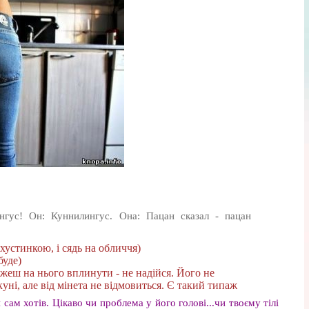
нгус! Он: Куннилингус. Она: Пацан сказал - пацан
 хустинкою, і сядь на обличчя)
буде)
еш на нього вплинути - не надійся. Його не
уні, але від мінета не відмовиться. Є такий типаж
сам хотів. Цікаво чи проблема у його голові...чи твоєму тілі