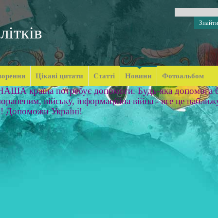
літків
ворення
Цікаві цитати
Статті
Новини
Фотоальбом
 НАША країна потребує допомоги. Будь-яка допомога б
ораненим, війську, інформаційна війна - все це наближ
м! Допоможи Україні!