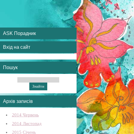
ASK Порадник
Вхід на сайт
Пошук
Архів записів
2014 Червень
2014 Листопад
2015 Січень