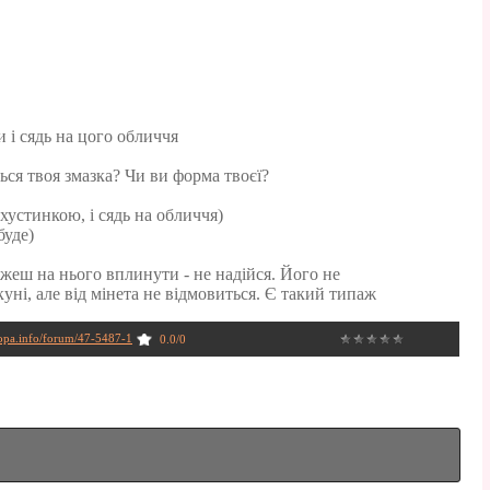
и і сядь на цого обличчя
ся твоя змазка? Чи ви форма твоєї?
 хустинкою, і сядь на обличчя)
буде)
еш на нього вплинути - не надійся. Його не
уні, але від мінета не відмовиться. Є такий типаж
nopa.info/forum/47-5487-1
0.0
/
0