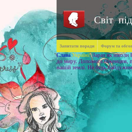
Світ під
Запитати поради
Форум та обго
Слава
Україні!
Зараз як ніколи
до миру. Допомога біженцям, п
нашій землі. Не будь байдужи