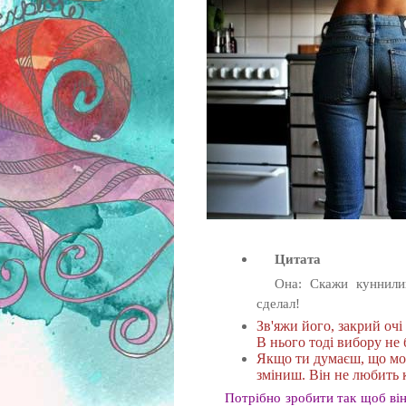
Цитата
Она: Скажи куннили
сделал!
Зв'яжи його, закрий очі
В нього тоді вибору не 
Якщо ти думаєш, що мож
зміниш. Він не любить к
Потрібно зробити так щоб він 