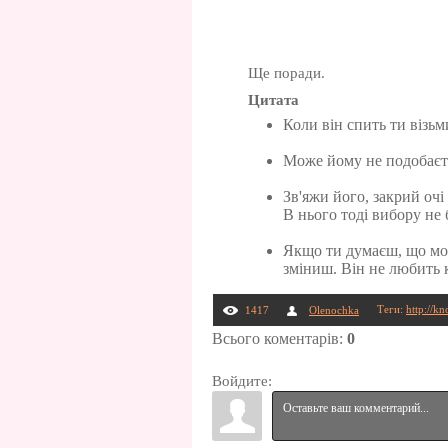
Ще поради.
Цитата
Коли він спить ти візьм
Може йому не подобаєть
Зв'яжи його, закрий очі
В нього тоді вибору не 
Якщо ти думаєш, що мож
зміниш. Він не любить к
Теги
:
http://k
1417
Olenochka
Всього коментарів
:
0
Войдите: