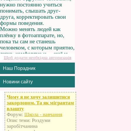
Щоб додати необхідна авторизація
Наш Порадник
Новини сайту
Чому я не хочу залишитися
закордоном. Та як мігрантам
влашту
Форум:
Школа - навчання
Опис теми: Роздуми
заробітчанина