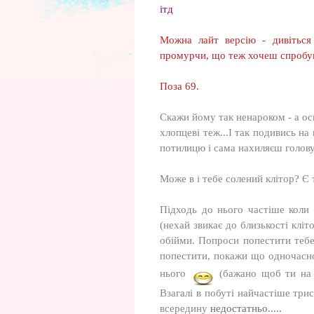
ітд
Можна лайт версію - дивіться
промурчи, що теж хочеш спробув
Поза 69.
Скажи йому так ненароком - а ось 
хлопцеві теж...І так подивись на
потилицю і сама нахиляєш голову 
Може в і тебе солений клітор? Є т
Підходь до нього частіше коли 
(нехай звикає до близькості кліто
обійми. Попроси попестити тебе
попестити, покажи що одночасно 
нього
(бажано щоб ти на с
Взагалі в побуті найчастіше три
всередину
недостатньо.....