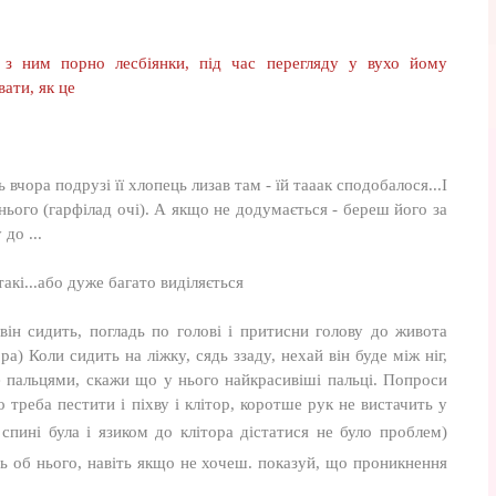
 з ним порно лесбіянки, під час перегляду у вухо йому
ати, як це
вчора подрузі її хлопець лизав там - їй тааак сподобалося...І
 нього (гарфілад очі). А якщо не додумається - береш його за
до ...
акі...або дуже багато виділяється
він сидить, погладь по голові і притисни голову до живота
ра) Коли сидить на ліжку, сядь ззаду, нехай він буде між ніг,
 пальцями, скажи що у нього найкрасивіші пальці. Попроси
треба пестити і піхву і клітор, коротше рук не вистачить у
пині була і язиком до клітора дістатися не було проблем)
сь об нього, навіть якщо не хочеш. показуй, що проникнення