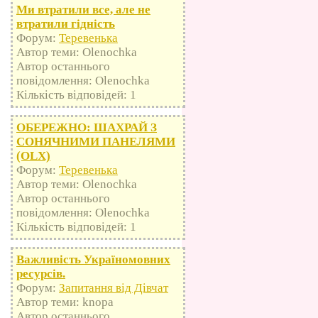
Ми втратили все, але не
втратили гідність
Форум:
Теревенька
Автор теми: Olenochka
Автор останнього
повідомлення: Olenochka
Кількість відповідей: 1
ОБЕРЕЖНО: ШАХРАЙ З
СОНЯЧНИМИ ПАНЕЛЯМИ
(OLX)
Форум:
Теревенька
Автор теми: Olenochka
Автор останнього
повідомлення: Olenochka
Кількість відповідей: 1
Важливість Україномовних
ресурсів.
Форум:
Запитання від Дівчат
Автор теми: knopa
Автор останнього