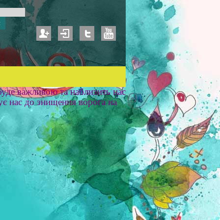
уде важливою та наблизить нас
ує нас до знищення ворога на