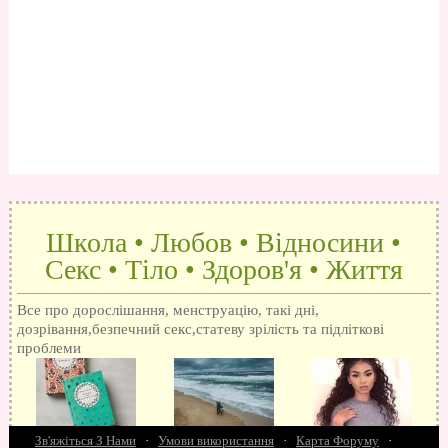
Школа • Любов • Відносини •
Секс • Тіло • Здоров'я • Життя
Все про дорослішання, менструацію, такі дні,
дозрівання,безпечний секс,статеву зрілість та підліткові
проблеми
Зв'яжіться З Нами
·
Умови використання
·
Карта Форуму
·