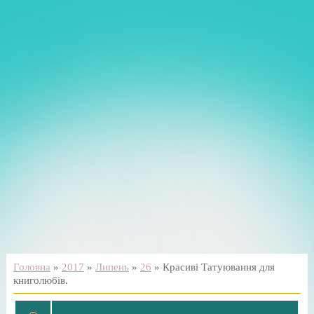
Головна
»
2017
»
Липень
»
26
» Красиві Татуювання для
книголюбів.