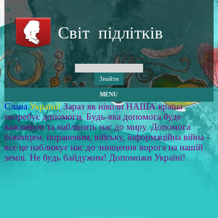
Світ підлітків
MENU
Слава
Україні!
Зараз як ніколи НАША країна
потребує допомоги. Будь-яка допомога буде
важливою та наблизить нас до миру. Допомога
біженцям, пораненим, війську, інформаційна війна -
все це наближує нас до знищення ворога на нашій
землі. Не будь байдужим! Допоможи Україні!