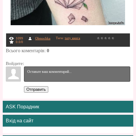
Теги
:
тату книга
1099
Olenochka
0.0
/
0
Всього коментарів
:
0
Войдите:
Отправить
ASK Порадник
Вхід на сайт