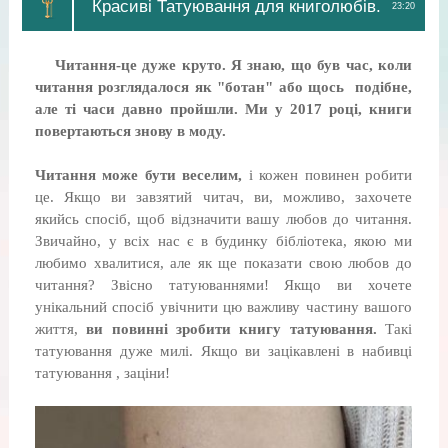
Красиві Татуювання для книголюбів.
23:20
Читання-це дуже круто. Я знаю, що був час, коли
читання розглядалося як "ботан" або щось подібне,
але ті часи давно пройшли. Ми у 2017 році, книги
повертаються знову в моду.
Читання може бути веселим,
і кожен повинен робити
це. Якщо ви завзятий читач, ви, можливо, захочете
якийсь спосіб, щоб відзначити вашу любов до читання.
Звичайно, у всіх нас є в будинку бібліотека, якою ми
любимо хвалитися, але як ще показати свою любов до
читання? Звісно татуюваннями! Якщо ви хочете
унікальний спосіб увічнити цю важливу частину вашого
життя,
ви повинні зробити книгу татуювання.
Такі
татуювання дуже милі. Якщо ви зацікавлені в набивці
татуювання , заціни!