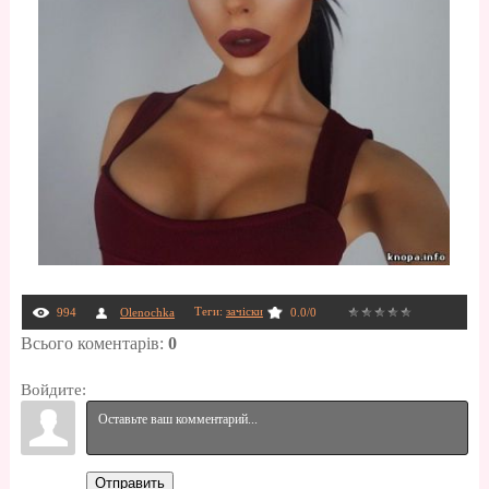
Теги
:
зачіски
994
Olenochka
0.0
/
0
Всього коментарів
:
0
Войдите:
Отправить