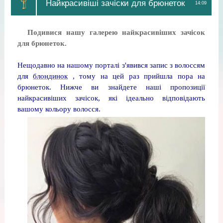
Найкрасивіші зачіски для брюнеток
14:09
Подивися нашу галерею найкрасивіших зачісок
для брюнеток.
Нещодавно на нашому порталі з'явився запис з волоссям
для
блондинок
, тому на цей раз прийшла пора на
брюнеток. Нижче ви знайдете наші пропозиції
найкрасивіших зачісок, які ідеально відповідають
вашому кольору волосся.