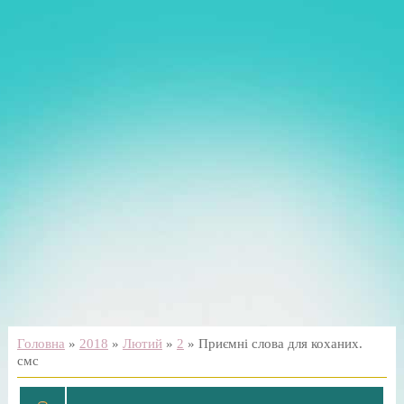
Головна
»
2018
»
Лютий
»
2
» Приємні слова для коханих.
смс