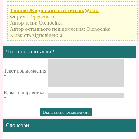
Типово Жиди пайслаті геть оx@їли!
Форум:
Теревенька
Автор теми: Olenochka
Автор останнього повідомлення: Olenochka
Кількість відповідей: 0
Яке твоє запитання?
Текст повідомлення
*
:
E-mail відправника
*
:
Спонсори