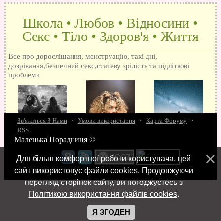
Школа • Любов • Відносини •
Секс • Тіло • Здоров'я • Життя
Все про дорослішання, менструацію, такі дні,
дозрівання,безпечний секс,статеву зрілість та підліткові
проблеми
Зв'яжіться З Нами
·
Умови використання
·
Карта Форуму
·
RSS
Маленька Порадниця ©
15 запитань про секс
Як досягти оргазм
Біль при сексі
Анальний секс
Про
поцілунки
Позбуваємось синців
завагітніти після першого разу
Хлопець хоче сексу
Як
Для більш комфортної роботи користувача, цей
робити мінєт
"Люблю" і "кохаю" різниця
Про перший секс
Займатися сексом
сайт використовує файли cookies. Продовжуючи
перегляд сторінок сайту, ви погоджуєтесь з
Політикою використання файлів cookies
.
Я ЗГОДЕН