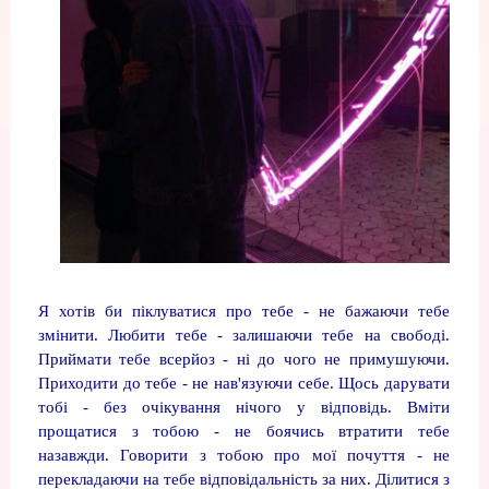
Я хотів би піклуватися про тебе - не бажаючи тебе
змінити. Любити тебе - залишаючи тебе на свободі.
Приймати тебе всерйоз - ні до чого не примушуючи.
Приходити до тебе - не нав'язуючи себе. Щось дарувати
тобі - без очікування нічого у відповідь. Вміти
прощатися з тобою - не боячись втратити тебе
назавжди. Говорити з тобою про мої почуття - не
перекладаючи на тебе відповідальність за них. Ділитися з