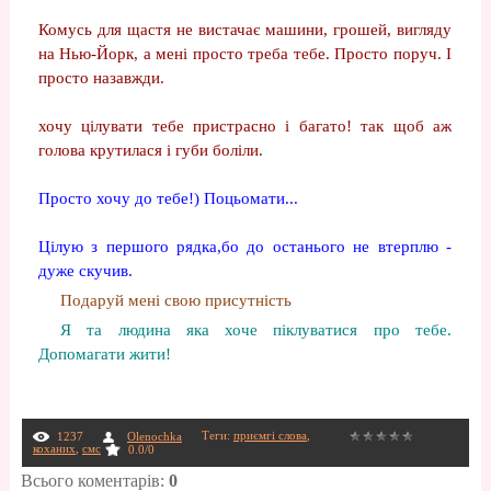
Комусь для щастя не вистачає машини, грошей, вигляду
на Нью-Йорк, а мені просто треба тебе. Просто поруч. І
просто назавжди.
хочу цілувати тебе пристрасно і багато! так щоб аж
голова крутилася і губи боліли.
Просто хочу до тебе!) Поцьомати...
Цілую з першого рядка,бо до останього не втерплю -
дуже скучив.
Подаруй мені свою присутність
Я та людина яка хоче піклуватися про тебе.
Допомагати жити!
Теги
:
приємгі слова
,
1237
Olenochka
коханих
,
смс
0.0
/
0
Всього коментарів
:
0