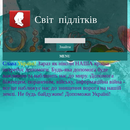
Світ підлітків
MENU
Слава
Україні!
Зараз як ніколи НАША країна
потребує допомоги. Будь-яка допомога буде
важливою та наблизить нас до миру. Допомога
біженцям, пораненим, війську, інформаційна війна -
все це наближує нас до знищення ворога на нашій
землі. Не будь байдужим! Допоможи Україні!