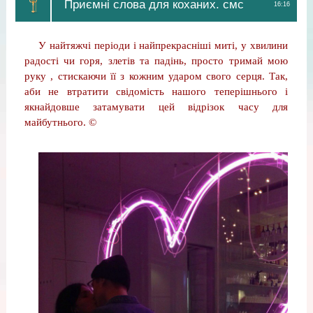
Приємні слова для коханих. смс
16:16
У найтяжчі періоди і найпрекрасніші миті, у хвилини
радості чи горя, злетів та падінь, просто тримай мою
руку , стискаючи її з кожним ударом свого серця. Так,
аби не втратити свідомість нашого теперішнього і
якнайдовше затамувати цей відрізок часу для
майбутнього. ©