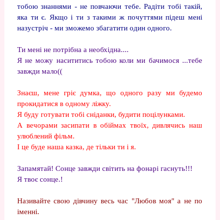
тобою знаннями - не повчаючи тебе. Радіти тобі такій,
яка ти є. Якщо і ти з такими ж почуттями підеш мені
назустріч - ми зможемо збагатити один одного.
Ти мені не потрібна а необхідна....
Я не можу насититись тобою коли ми бачимося ...тебе
завжди мало((
Знаєш, мене гріє думка, що одного разу ми будемо
прокидатися в одному ліжку.
Я буду готувати тобі сніданки, будити поцілунками.
А вечорами засипати в обіймах твоїх, дивлячись наш
улюблений фільм.
І це буде наша казка, де тільки ти і я.
Запамятай! Сонце завжди світить на фонарі гаснуть!!!
Я твоє сонце.!
Називайте свою дівчину весь час "Любов моя" а не по
іменні.