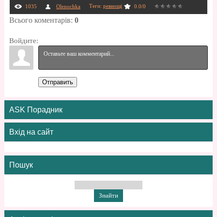
Теги
:
ревнощі
1035
Olenochka
0.0
/
0
Всього коментарів
:
0
Войдите:
Отправить
ASK Порадник
Вхід на сайт
Пошук