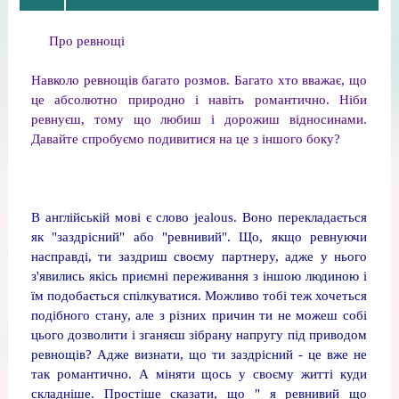
Про ревнощі
Навколо ревнощів багато розмов. Багато хто вважає, що
це абсолютно природно і навіть романтично. Ніби
ревнуєш, тому що любиш і дорожиш відносинами.
Давайте спробуємо подивитися на це з іншого боку?
В англійській мові є слово jealous. Воно перекладається
як "заздрісний" або "ревнивий". Що, якщо ревнуючи
насправді, ти заздриш своєму партнеру, адже у нього
з'явились якісь приємні переживання з іншою людиною і
їм подобається спілкуватися. Можливо тобі теж хочеться
подібного стану, але з різних причин ти не можеш собі
цього дозволити і зганяєш зібрану напругу під приводом
ревнощів? Адже визнати, що ти заздрісний - це вже не
так романтично. А міняти щось у своєму житті куди
складніше. Простіше сказати, що " я ревнивий що