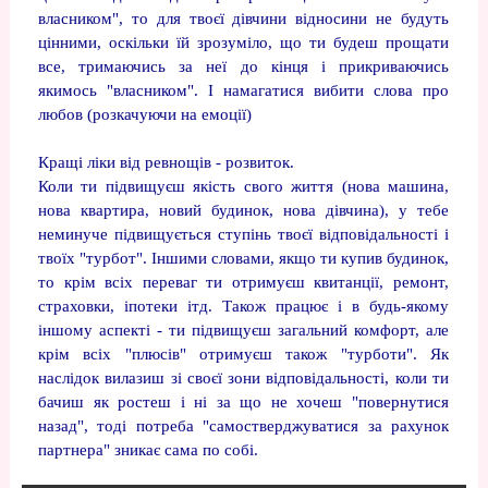
власником", то для твоєї дівчини відносини не будуть
цінними, оскільки їй зрозуміло, що ти будеш прощати
все, тримаючись за неї до кінця і прикриваючись
якимось "власником". І намагатися вибити слова про
любов (розкачуючи на емоції)
Кращі ліки від ревнощів - розвиток.
Коли ти підвищуєш якість свого життя (нова машина,
нова квартира, новий будинок, нова дівчина), у тебе
неминуче підвищується ступінь твоєї відповідальності і
твоїх "турбот". Іншими словами, якщо ти купив будинок,
то крім всіх переваг ти отримуєш квитанції, ремонт,
страховки, іпотеки ітд. Також працює і в будь-якому
іншому аспекті - ти підвищуєш загальний комфорт, але
крім всіх "плюсів" отримуєш також "турботи". Як
наслідок вилазиш зі своєї зони відповідальності, коли ти
бачиш як ростеш і ні за що не хочеш "повернутися
назад", тоді потреба "самостверджуватися за рахунок
партнера" зникає сама по собі.