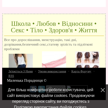
Школа • Любов • Відносини •
Секс • Тіло • Здоров'я • Життя
Все про дорослішання, менструацію, такі дні,
дозрівання,безпечний секс,статеву зрілість та підліткові
проблеми
Зв'яжіться З Нами
·
Умови використання
·
Карта Форуму
·
RSS
Маленька Порадниця ©
15 запитань про секс
Як досягти оргазм
Біль при сексі
Анальний секс
Про
поцілунки
Позбуваємось синців
завагітніти після першого разу
Хлопець хоче сексу
Як
Для більш комфортної роботи користувача, цей
робити мінєт
"Люблю" і "кохаю" різниця
Про перший секс
Займатися сексом
сайт використовує файли cookies. Продовжуючи
перегляд сторінок сайту, ви погоджуєтесь з
Політикою використання файлів cookies
.