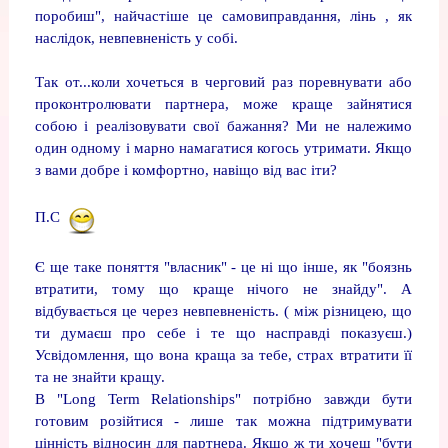
поробиш", найчастіше це самовиправдання, лінь , як
наслідок, невпевненість у собі.
Так от...коли хочеться в черговий раз поревнувати або
проконтролювати партнера, може краще зайнятися
собою і реалізовувати свої бажання? Ми не належимо
один одному і марно намагатися когось утримати. Якщо
з вами добре і комфортно, навіщо від вас іти?
П.С
Є ще таке поняття "власник" - це ні що інше, як "боязнь
втратити, тому що краще нічого не знайду". А
відбувається це через невпевненість. ( між різницею, що
ти думаєш про себе і те що насправді показуєш.)
Усвідомлення, що вона краща за тебе, страх втратити її
та не знайти кращу.
В "Long Term Relationships" потрібно завжди бути
готовим розійтися - лише так можна підтримувати
цінність відносин для партнера. Якщо ж ти хочеш "бути