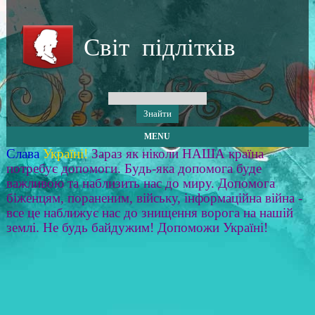
Світ підлітків
MENU
Слава
Україні!
Зараз як ніколи НАША країна
потребує допомоги. Будь-яка допомога буде
важливою та наблизить нас до миру. Допомога
біженцям, пораненим, війську, інформаційна війна -
все це наближує нас до знищення ворога на нашій
землі. Не будь байдужим! Допоможи Україні!