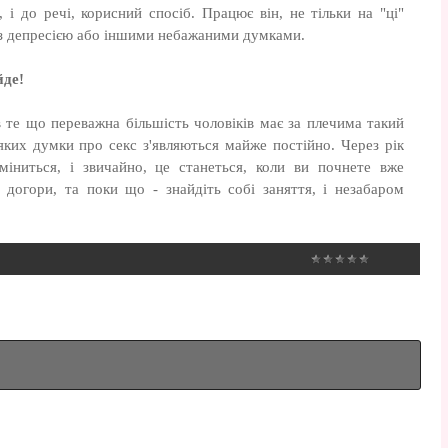
 і до речі, корисний спосіб. Працює він, не тільки на "ці"
 з депресією або іншими небажаними думками.
йде!
 в те що переважна більшість чоловіків має за плечима такий
в яких думки про секс з'являються майже постійно. Через рік
зміниться, і звичайно, це станеться, коли ви почнете вже
 догори, та поки що - знайдіть собі заняття, і незабаром