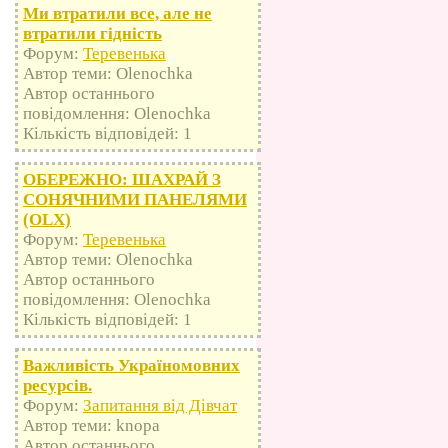
Ми втратили все, але не
втратили гідність
Форум:
Теревенька
Автор теми: Olenochka
Автор останнього
повідомлення: Olenochka
Кількість відповідей: 1
ОБЕРЕЖНО: ШАХРАЙ З
СОНЯЧНИМИ ПАНЕЛЯМИ
(OLX)
Форум:
Теревенька
Автор теми: Olenochka
Автор останнього
повідомлення: Olenochka
Кількість відповідей: 1
Важливість Україномовних
ресурсів.
Форум:
Запитання від Дівчат
Автор теми: knopa
Автор останнього