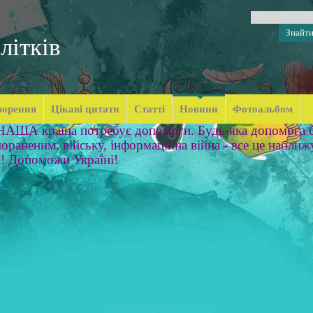
літків
ворення
Цікаві цитати
Статті
Новини
Фотоальбом
 НАША країна потребує допомоги. Будь-яка допомога б
ораненим, війську, інформаційна війна - все це наближ
м! Допоможи Україні!