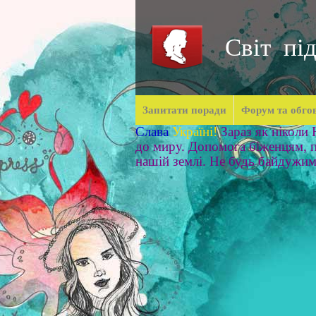
Світ під
Запитати поради
Форум та обго
Слава
Україні!
Зараз як ніколи
до миру. Допомога біженцям, п
нашій землі. Не будь байдужи