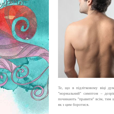
Те, що в підлітковому віці ду
"нормальний" симптом – дозрів
починають "правити" всім, тим 
як з цим боротися.