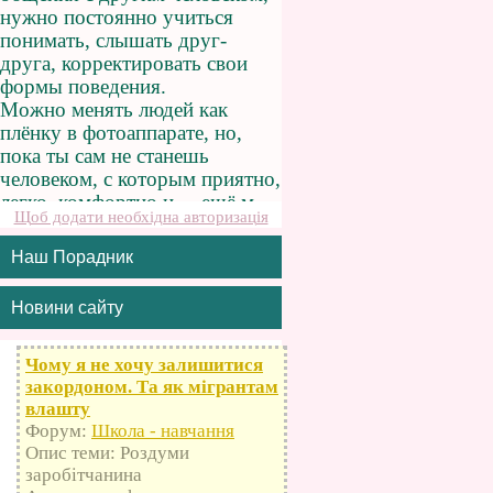
Щоб додати необхідна авторизація
Наш Порадник
Новини сайту
Чому я не хочу залишитися
закордоном. Та як мігрантам
влашту
Форум:
Школа - навчання
Опис теми: Роздуми
заробітчанина