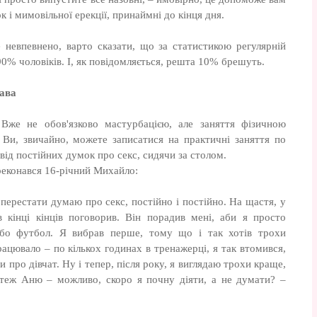
к і мимовільної ерекції, принаймні до кінця дня.
 невпевнено, варто сказати, що за статистикою регулярній
90% чоловіків. І, як повідомляється, решта 10% брешуть.
рава
 Вже не обов'язково мастурбацією, але заняття фізичною
 Ви, звичайно, можете записатися на практичні заняття по
від постійних думок про секс, сидячи за столом.
реконався 16-річний Михайло:
 перестати думаю про секс, постійно і постійно. На щастя, у
 кінці кінців поговорив. Він порадив мені, аби я просто
або футбол. Я вибрав перше, тому що і так хотів трохи
рацювало – по кількох годинах в тренажерці, я так втомився,
и про дівчат. Ну і тепер, після року, я виглядаю трохи краще,
в теж Аню – можливо, скоро я почну діяти, а не думати? –