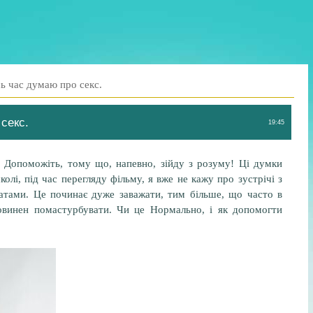
ь час думаю про секс.
секс.
19:45
 Допоможіть, тому що, напевно, зійду з розуму! Ці думки
олі, під час перегляду фільму, я вже не кажу про зустрічі з
чатами. Це починає дуже заважати, тим більше, що часто в
повинен помастурбувати. Чи це Нормально, і як допомогти