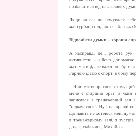
позбавитися від нав'язливих думо
Якщо ви все ще почуваєте себе
мастурбації піддаються близько 
Відволікти думки – хороша сп
А насправді це... робота рук.
активністю – дійсно допомагає.
математиці, але важко позбутися 
Гарною ідеєю є спорт, в чому пе
– Я не міг впоратися з тим, щоб
мене є старший брат, з яким в
записався в тренажерний зал 
"підкачатися". Ну і насправді сп
що навіть не хотілося мені думат
в тренажерному залі, я зустрі
додає, сміючись, Михайло.