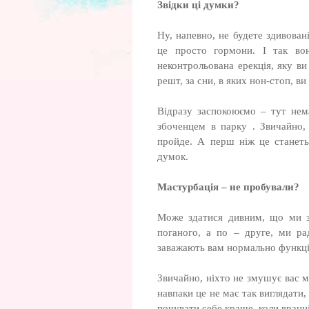
Звідки ці думки?
Ну, напевно, не будете здивован
це просто гормони. І так вон
неконтрольована ерекція, яку ви
решт, за сни, в яких нон-стоп, ви
Відразу заспокоюємо – тут нем
збоченцем в парку . Звичайно,
пройде. А перш ніж це станеть
думок.
Мастурбація – не пробували?
Може здатися дивним, що ми за
поганого, а по – друге, ми ра
заважають вам нормально функці
Звичайно, ніхто не змушує вас м
навпаки це не має так виглядати,
почувати себе краще, коли вранц