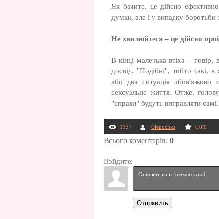
Як бачите, це дійсно ефективно,
думки, але і у випадку боротьби
Не хвилюйтеся – це дійсно про
В кінці маленька втіха – повір,
досвід. "Подібні", тобто такі, 
або два ситуація обов'язково 
сексуальне життя. Отже, голову
"справи" будуть виправляти самі.
1137
Olenochka
0.0
/
0
Всього коментарів
:
0
Войдите:
Отправить