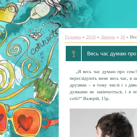
Головна
»
2018
»
Липень
»
30
» Вес
Весь час думаю про 
„Я весь час думаю про секс!
переслідують мене весь час, в шк
друзями – в тому числі і з дів
думками не закінчується, і я 
собі?" Валерій, 15р.