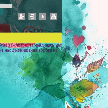
уде важливою та наблизить нас
ує нас до знищення ворога на