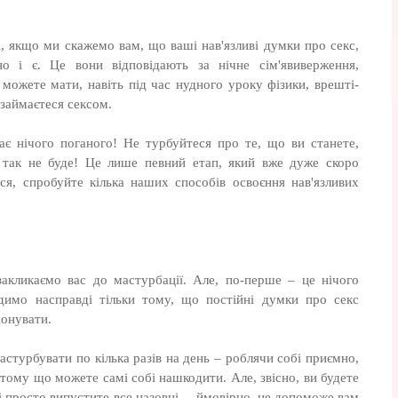
і, якщо ми скажемо вам, що ваші нав'язливі думки про секс,
о і є. Це вони відповідають за нічне сім'явиверження,
 можете мати, навіть під час нудного уроку фізики, врешті-
 займаєтеся сексом.
ає нічого поганого! Не турбуйтеся про те, що ви станете,
 так не буде! Це лише певний етап, який вже дуже скоро
ся, спробуйте кілька наших способів освоєння нав'язливих
кликаємо вас до мастурбації. Але, по-перше – це нічого
димо насправді тільки тому, що постійні думки про секс
онувати.
астурбувати по кілька разів на день – роблячи собі приємно,
 тому що можете самі собі нашкодити. Але, звісно, ви будете
і просто випустите все назовні, – ймовірно, це допоможе вам