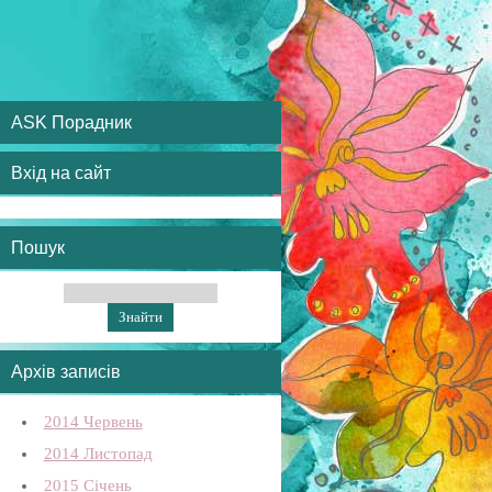
ASK Порадник
Вхід на сайт
Пошук
Архів записів
2014 Червень
2014 Листопад
2015 Січень