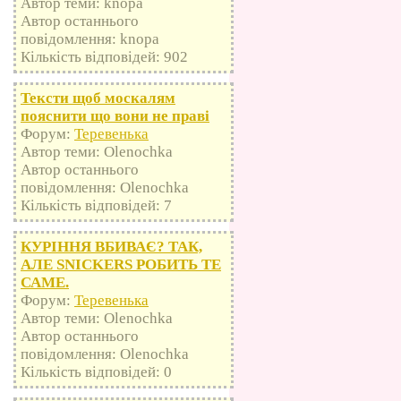
Автор теми: knopa
Автор останнього
повідомлення: knopa
Кількість відповідей: 902
Тексти щоб москалям
пояснити що вони не праві
Форум:
Теревенька
Автор теми: Olenochka
Автор останнього
повідомлення: Olenochka
Кількість відповідей: 7
КУРІННЯ ВБИВАЄ? ТАК,
АЛЕ SNICKERS РОБИТЬ ТЕ
САМЕ.
Форум:
Теревенька
Автор теми: Olenochka
Автор останнього
повідомлення: Olenochka
Кількість відповідей: 0