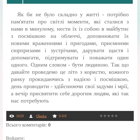
Як би не було складно у житті - потрібно
пам'ятати про світлі моменти, які сталися з
нами в минулому, нести їх із собою в майбутнє
з посмішкою на обличчі, доповнювати їх
новими враженнями і пригодами, приємними
сюрпризами і зустрічами, дарувати щастя і
допомагати, підтримувати і поважати один
одного. Одним словом - бути людиною. Так що
давайте проведемо це літо з користю, кожного
ранку прокидаючись з надією і посмішкою,
день проводити - здійснюючи свої задуми і мрії,
а вечір присвятити себе дорогим людям, які так
нас потребують
1629
Olenka
0.0
/
0
Всього коментарів
:
0
Войдите: