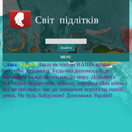
Світ підлітків
MENU
Слава
Україні!
Зараз як ніколи НАША країна
потребує допомоги. Будь-яка допомога буде
важливою та наблизить нас до миру. Допомога
біженцям, пораненим, війську, інформаційна війна -
все це наближує нас до знищення ворога на нашій
землі. Не будь байдужим! Допоможи Україні!