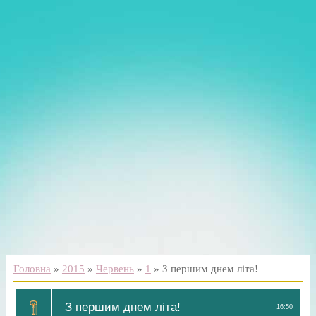
Головна
»
2015
»
Червень
»
1
» З першим днем літа!
З першим днем літа!
16:50