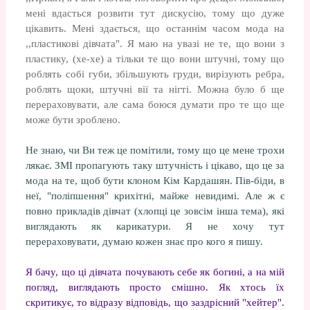
мені вдасться розвити тут дискусію, тому що дуже
цікавить. Мені здається, що останнім часом мода на
,,пластикові дівчата". Я маю на увазі не те, що вони з
пластику, (хе-хе) а тільки те що вони штучні, тому що
роблять собі губи, збільшують груди, вирізують ребра,
роблять щоки, штучні вії та нігті. Можна було б ще
перераховувати, але сама боюся думати про те що ще
може бути зроблено.
Не знаю, чи Ви теж це помітили, тому що це мене трохи
лякає. ЗМІ пропагують таку штучність і цікаво, що це за
мода на те, щоб бути клоном Кім Кардашян. Пів-біди, в
неї, "поліпшення" крихітні, майже невидимі. Але ж є
повно прикладів дівчат (хлопці це зовсім інша тема), які
виглядають як карикатури. Я не хочу тут
перераховувати, думаю кожен знає про кого я пишу.
Я бачу, що ці дівчата почувають себе як богині, а на мій
погляд, виглядають просто смішно. Як хтось їх
скритикує, то відразу відповідь, що заздрісний "хейтер".