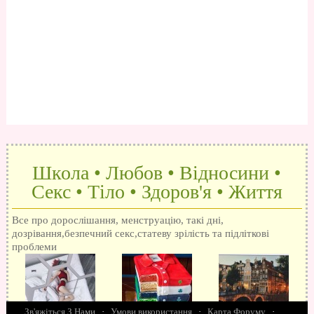
Школа • Любов • Відносини •
Секс • Тіло • Здоров'я • Життя
Все про дорослішання, менструацію, такі дні,
дозрівання,безпечний секс,статеву зрілість та підліткові
проблеми
Зв'яжіться З Нами
·
Умови використання
·
Карта Форуму
·