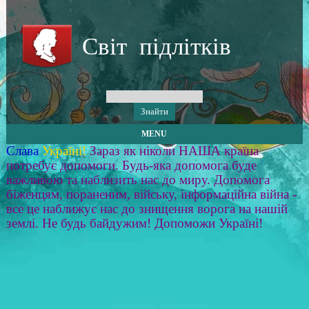
Світ підлітків
MENU
Слава
Україні!
Зараз як ніколи НАША країна
потребує допомоги. Будь-яка допомога буде
важливою та наблизить нас до миру. Допомога
біженцям, пораненим, війську, інформаційна війна -
все це наближує нас до знищення ворога на нашій
землі. Не будь байдужим! Допоможи Україні!