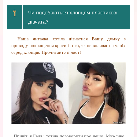
Чи подобаються хлопцям пластикові
дівчата?
Наша читачка хотіла дізнатися Вашу думку з
приводу покращення краси і того, як це впливає на успіх
серед хлопців. Прочитайте її лист!
,,Привіт, я Галя і хотіла поговорити про дещо. Можливо,