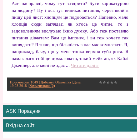
Але насправді, чому тут заздрити? Бути карикатурою
на людину? Ну і ось тут виникає питання, через який я
пишу цей лист: хлопцям це подобається? Напевно, мало
хлопців сюди заглядає, як хтось це читає, то з
задоволенням вислухаю їхню думку. Або теж поставлю
питання дівчатам: Вам це імпонує, і ви теж хочете так
виглядати? Я знаю, що більшість з нас має комплекси. Я,
наприклад, бачу, що у мене тонка верхня губа рота. Я
намагалася собі це домалювати, такий мейк ап, як Кайлі
Дженнер, але мені не здає
...
Читати далі »
Просмотров: 1049 | Добавил:
Olenochka
| Дата:
19.03.2018
|
Комментарии (0)
ASK Порадник
Вхід на сайт