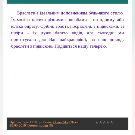
Браслети є ідеальним доповненням будь-якого стилю.
Їх можна носити різними способами – по одному або
кілька одразу. Срібні, золоті, посріблені, з підвісками, зі
шкіри – їх дуже багато видів, але сьогодні ми
приготували для Вас найкрасивіші, на наш погляд,
браслети з підвіскою. Подивіться нашу галерею.
Просмотров: 1110 | Добавил:
Olenochka
| Дата:
19.03.2018
|
Комментарии (0)