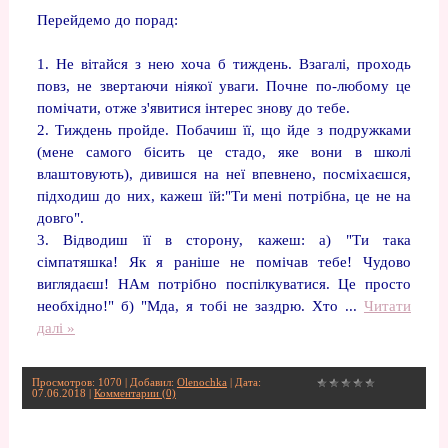
Перейдемо до порад:
1. Не вітайся з нею хоча б тиждень. Взагалі, проходь
повз, не звертаючи ніякої уваги. Почне по-любому це
помічати, отже з'явитися інтерес знову до тебе.
2. Тиждень пройде. Побачиш її, що йде з подружками
(мене самого бісить це стадо, яке вони в школі
влаштовують), дивишся на неї впевнено, посміхаєшся,
підходиш до них, кажеш їй:"Ти мені потрібна, це не на
довго".
3. Відводиш її в сторону, кажеш: а) "Ти така
сімпатяшка! Як я раніше не помічав тебе! Чудово
виглядаєш! НАм потрібно поспілкуватися. Це просто
необхідно!" б) "Мда, я тобі не заздрю. Хто
...
Читати
далі »
Просмотров: 1070 | Добавил:
Olenochka
| Дата:
07.06.2018
|
Комментарии (0)