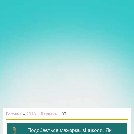
Головна
»
2018
»
Червень
»
07
Подобається мажорка, зі школи. Як