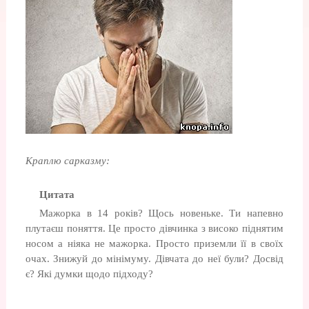
Краплю сарказму:
Цитата
Мажорка в 14 років? Щось новеньке. Ти напевно
плутаєш поняття. Це просто дівчинка з високо піднятим
носом а ніяка не мажорка. Просто приземли її в своїх
очах. Знижуй до мінімуму. Дівчата до неї були? Досвід
є? Які думки щодо підходу?