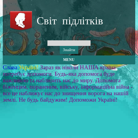
Світ підлітків
MENU
Слава
Україні!
Зараз як ніколи НАША країна
потребує допомоги. Будь-яка допомога буде
важливою та наблизить нас до миру. Допомога
біженцям, пораненим, війську, інформаційна війна -
все це наближує нас до знищення ворога на нашій
землі. Не будь байдужим! Допоможи Україні!