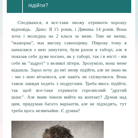
підійти?
Сподіваюся, я все-таки зможу отримати хорошу
відповідь. Дано: Я 15 років, і Дівчина 14 років. Вона
хоча і молодша на 2 класи за мене. Тим не менш,
"мажорна", має високу самооцінку. Півроку тому я
намагався з нею замутити, були разом в таборі, але я
показав себе дуже погано, як у таборі, так і в місті - вів
себе як "задрот" з великої літери. Зрозуміло, вона мене
відшила. Зараз хочу до неї знову підійти, але не знаю як
- ми з нею вітаємося, але навіть не спілкуємося. Вона
також завжди ходить з подругами. Треба якось підійти,
так щоб все-таки отримати горезвісний "другий
шанс". Але яким чином вийти на контакт? Думав над
цим, придумав багато варіантів, але не підходять, тут
треба щось незвичайне. Є думки?